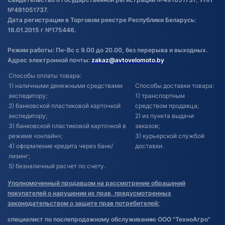
№491051737.
Дата регистрации в Торговом реестре Республики Беларусь:
16.01.2015 г №175446.
Режим работы: Пн-Вс с 9.00 до 20.00, без перерыва и выходных.
Адрес электронной почты:
zakaz@avtovelomoto.by
Способы оплаты товара:
1) наличными денежными средствами
Способы доставки товара:
экспедитору;
1) транспортным
2) банковской пластиковой карточкой
средством продавца;
экспедитору;
2) из пункта выдачи
3) банковской пластиковой карточкой в
заказов;
режиме «онлайн»;
3) курьерской службой
4) оформление кредита через банк/
доставки.
лизинг;
5) безналичный расчет по счету.
Уполномоченный продавцом на рассмотрение обращений
покупателей о нарушении их прав, предусмотренных
законодательством о защите прав потребителей:
специалист по послепродажному обслуживанию ООО "ТехноАгро"