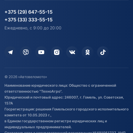
Партнерам
персональных данных
Огород и дача
Мототехника
Карта сайта
Информация до получения
Водный транспорт
Агротехника
+375 (29) 647-55-15
согласия на обработку
Электротранспорт
Электротранспорт
+375 (33) 333-55-15
персональных данных
Активный отдых и спорт
Лодочные моторные
Ежедневно, с 9:00 до 20:00
Доставка
Здоровье
Оплата
Для дома
Кредит и рассрочка
Дополнительные услуги
Гарантия и возврат
Оставить отзыв
Договор публичной оферты
© 2026 «Автовеломото»
Правила публикации отзывов о
Наименование юридического лица: Общество с ограниченной
товаре
ответственностью "ТехноАгро".
Обработка файлов cookie
Юридический и почтовый адрес: 246007, г. Гомель, ул. Советская,
Постановка транспорта на учет
157А
Госрегистрация: решения Гомельского городского исполнительного
Обновления в ЭПТС 2024
комитета от 10.05.2023 г.,
в Едином государственном регистре юридических лиц и
индивидуальных предпринимателей.
Свидетельство о государственной регистрации №491051737, УНП