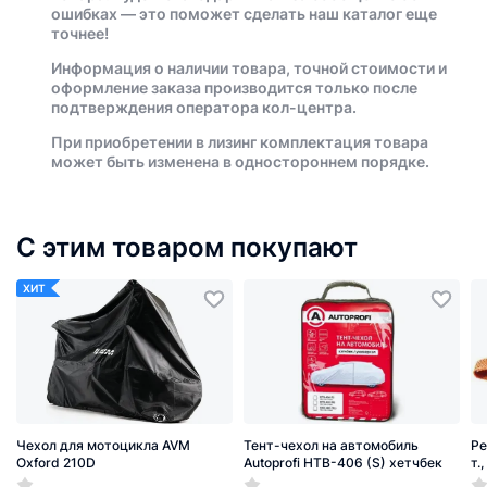
ошибках — это поможет сделать наш каталог еще
точнее!
Информация о наличии товара, точной стоимости и
оформление заказа производится только после
подтверждения оператора кол-центра.
При приобретении в лизинг комплектация товара
может быть изменена в одностороннем порядке.
С этим товаром покупают
ХИТ
Чехол для мотоцикла AVM
Тент-чехол на автомобиль
Ре
Oxford 210D
Autoprofi HTB-406 (S) хетчбек
т.