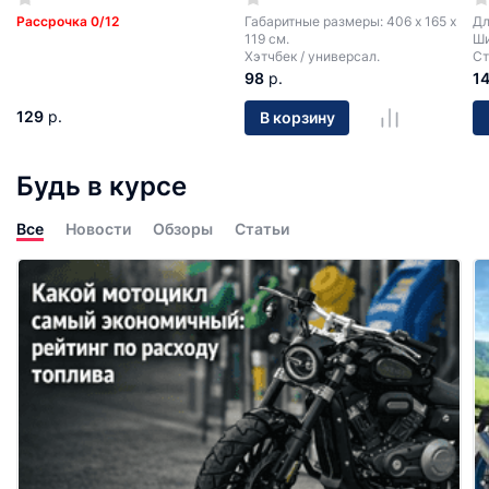
Рассрочка 0/12
Габаритные размеры: 406 х 165 х
Дл
119 см.
Ши
Хэтчбек / универсал.
Ст
98
р.
1
129
р.
В корзину
Будь в курсе
Все
Новости
Обзоры
Статьи