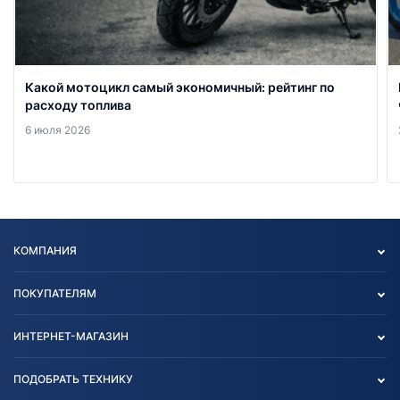
Какой мотоцикл самый экономичный: рейтинг по
расходу топлива
6 июля 2026
КОМПАНИЯ
Опт
ПОКУПАТЕЛЯМ
О нас
Контакты
Политика конфиденциальности
ИНТЕРНЕТ-МАГАЗИН
Тест-драйв
Отзыв согласия обработки
Вакансии
персональных данных
Авто и Мото
ПОДОБРАТЬ ТЕХНИКУ
Блог
Согласие на обработку
Агротехника