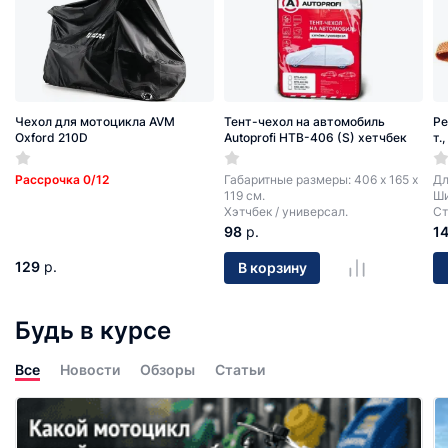
Чехол для мотоцикла AVM
Тент-чехол на автомобиль
Ре
Oxford 210D
Autoprofi HTB-406 (S) хетчбек
т.
Рассрочка 0/12
Габаритные размеры: 406 х 165 х
Дл
119 см.
Ши
Хэтчбек / универсал.
Ст
98
р.
1
129
р.
В корзину
Будь в курсе
Все
Новости
Обзоры
Статьи