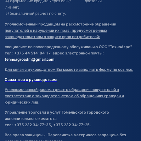
4) оформление кредита через банк/
доставки.
лизинг;
5) безналичный расчет по счету.
Уполномоченный продавцом на рассмотрение обращений
покупателей о нарушении их прав, предусмотренных
законодательством о защите прав потребителей:
специалист по послепродажному обслуживанию ООО "ТехноАгро"
тел.: +375 44 514-84-17, адрес электронной почты:
tehnoagroadm@gmail.com
.
Для связи с руководством Вы можете заполнить форму по ссылке:
Связаться с руководством
Уполномоченный рассматривать обращения покупателей в
соответствии с законодательством об обращениях граждан и
юридических лиц:
Управление торговли и услуг Гомельского городского
исполнительного комитета
тел.: +375 232 34-77-35, +375 232 34-77-25.
Все права защищены. Перепечатка материалов запрещена без