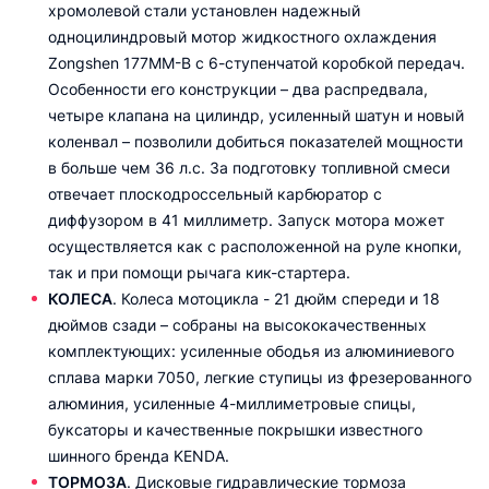
хромолевой стали установлен надежный
одноцилиндровый мотор жидкостного охлаждения
Zongshen 177MM-B с 6-ступенчатой коробкой передач.
Особенности его конструкции – два распредвала,
четыре клапана на цилиндр, усиленный шатун и новый
коленвал – позволили добиться показателей мощности
в больше чем 36 л.с. За подготовку топливной смеси
отвечает плоскодроссельный карбюратор с
диффузором в 41 миллиметр. Запуск мотора может
осуществляется как с расположенной на руле кнопки,
так и при помощи рычага кик-стартера.
КОЛЕСА
. Колеса мотоцикла - 21 дюйм спереди и 18
дюймов сзади – собраны на высококачественных
комплектующих: усиленные ободья из алюминиевого
сплава марки 7050, легкие ступицы из фрезерованного
алюминия, усиленные 4-миллиметровые спицы,
буксаторы и качественные покрышки известного
шинного бренда KENDA.
ТОРМОЗА
. Дисковые гидравлические тормоза