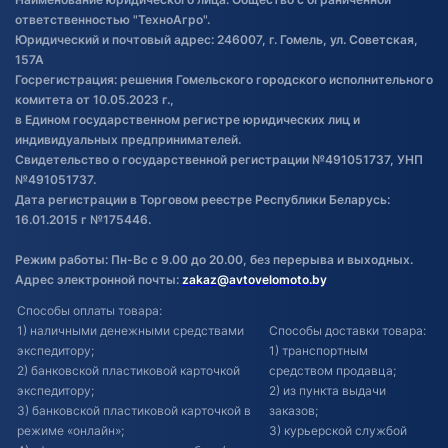
товаре
ответственностью "ТехноАгро".
Обработка файлов cookie
Юридический и почтовый адрес: 246007, г. Гомель, ул. Советская,
Постановка транспорта на учет
157А
Госрегистрация: решения Гомельского городского исполнительного
Обновления в ЭПТС 2024
комитета от 10.05.2023 г.,
в Едином государственном регистре юридических лиц и
индивидуальных предпринимателей.
Свидетельство о государственной регистрации №491051737, УНП
№491051737.
Дата регистрации в Торговом реестре Республики Беларусь:
16.01.2015 г №175446.
Режим работы: Пн-Вс с 9.00 до 20.00, без перерыва и выходных.
Адрес электронной почты:
zakaz@avtovelomoto.by
Способы оплаты товара:
1) наличными денежными средствами
Способы доставки товара:
экспедитору;
1) транспортным
2) банковской пластиковой карточкой
средством продавца;
экспедитору;
2) из пункта выдачи
3) банковской пластиковой карточкой в
заказов;
режиме «онлайн»;
3) курьерской службой