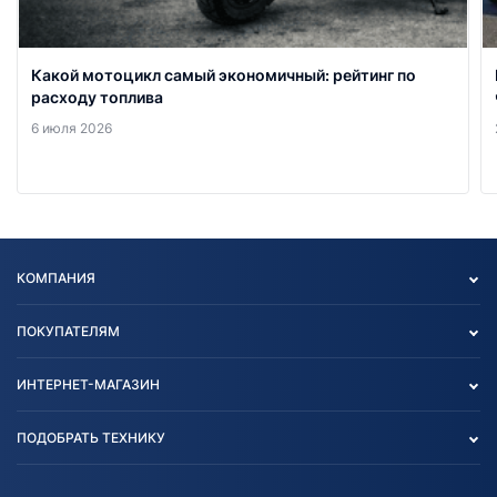
Какой мотоцикл самый экономичный: рейтинг по
расходу топлива
6 июля 2026
КОМПАНИЯ
Опт
ПОКУПАТЕЛЯМ
О нас
Контакты
Политика конфиденциальности
ИНТЕРНЕТ-МАГАЗИН
Тест-драйв
Отзыв согласия обработки
Вакансии
персональных данных
Авто и Мото
ПОДОБРАТЬ ТЕХНИКУ
Блог
Согласие на обработку
Агротехника
Партнерам
персональных данных
Огород и дача
Мототехника