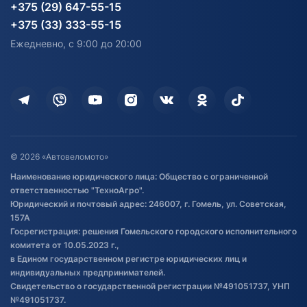
Карта сайта
Информация до получения
Водный транспорт
Агротехника
+375 (29) 647-55-15
согласия на обработку
Электротранспорт
Электротранспорт
+375 (33) 333-55-15
персональных данных
Активный отдых и спорт
Лодочные моторные
Ежедневно, с 9:00 до 20:00
Доставка
Здоровье
Оплата
Для дома
Кредит и рассрочка
Дополнительные услуги
Гарантия и возврат
Оставить отзыв
Договор публичной оферты
© 2026 «Автовеломото»
Правила публикации отзывов о
Наименование юридического лица: Общество с ограниченной
товаре
ответственностью "ТехноАгро".
Обработка файлов cookie
Юридический и почтовый адрес: 246007, г. Гомель, ул. Советская,
Постановка транспорта на учет
157А
Госрегистрация: решения Гомельского городского исполнительного
Обновления в ЭПТС 2024
комитета от 10.05.2023 г.,
в Едином государственном регистре юридических лиц и
индивидуальных предпринимателей.
Свидетельство о государственной регистрации №491051737, УНП
№491051737.