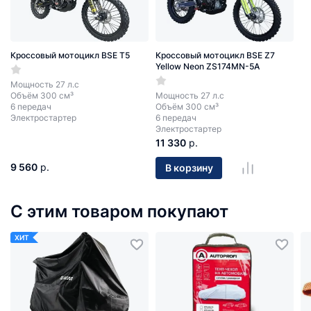
Кроссовый мотоцикл BSE T5
Кроссовый мотоцикл BSE Z7
Yellow Neon ZS174MN-5A
Мощность 27 л.с
Объём 300 см³
Мощность 27 л.с
6 передач
Объём 300 см³
Электростартер
6 передач
Электростартер
11 330
р.
9 560
р.
В корзину
С этим товаром покупают
ХИТ