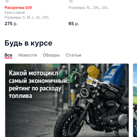
Рассрочка 0/9
Размеры: XL, 2XL, 3XL
Кроссовый
Размеры: S, M, L, XL, XXL
275
р.
65
р.
Будь в курсе
Все
Новости
Обзоры
Статьи