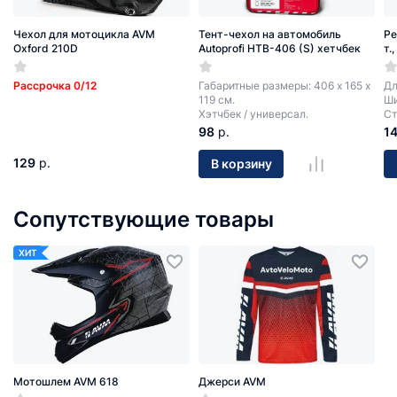
Чехол для мотоцикла AVM
Тент-чехол на автомобиль
Ре
Oxford 210D
Autoprofi HTB-406 (S) хетчбек
т.
Рассрочка 0/12
Габаритные размеры: 406 х 165 х
Дл
119 см.
Ши
Хэтчбек / универсал.
Ст
98
р.
1
129
р.
В корзину
Сопутствующие товары
ХИТ
Мотошлем AVM 618
Джерси AVM