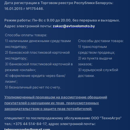
Дата регистрации в Торговом реестре Республики Беларусь:
16.01.2015 г №175446.
Режим работы: Пн-Вс с 9.00 до 20.00, без перерыва и выходных.
Адрес электронной почты:
zakaz@avtovelomoto.by
Способы оплаты товара:
1) наличными денежными средствами
Способы доставки товара:
экспедитору;
1) транспортным
2) банковской пластиковой карточкой
средством продавца;
экспедитору;
2) из пункта выдачи
3) банковской пластиковой карточкой в
заказов;
режиме «онлайн»;
3) курьерской службой
4) оформление кредита через банк/
доставки.
лизинг;
5) безналичный расчет по счету.
Уполномоченный продавцом на рассмотрение обращений
покупателей о нарушении их прав, предусмотренных
законодательством о защите прав потребителей:
специалист по послепродажному обслуживанию ООО "ТехноАгро"
тел.: +375 44 514-84-17, адрес электронной почты:
tehnoagroadm@gmail.com
.