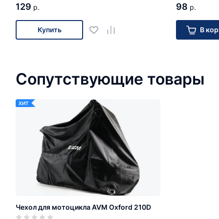
129
98
р.
р.
Купить
В кор
Сопутствующие товары
ХИТ
Чехол для мотоцикла AVM Oxford 210D