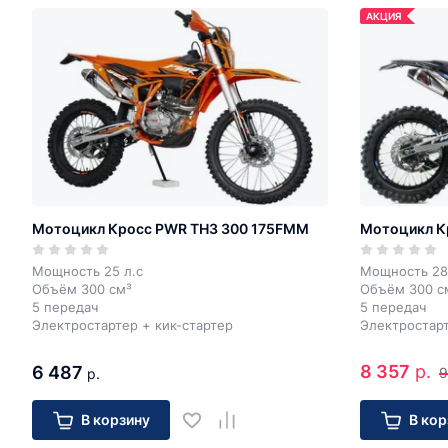
АКЦИЯ
Мотоцикл Кросс PWR TH3 300 175FMM
Мотоцикл К
Мощность 25 л.с
Мощность 28
Объём 300 см³
Объём 300 с
5 передач
5 передач
Электростартер + кик-стартер
Электростарт
8 357
р.
6 487
9
р.
В корзину
В кор