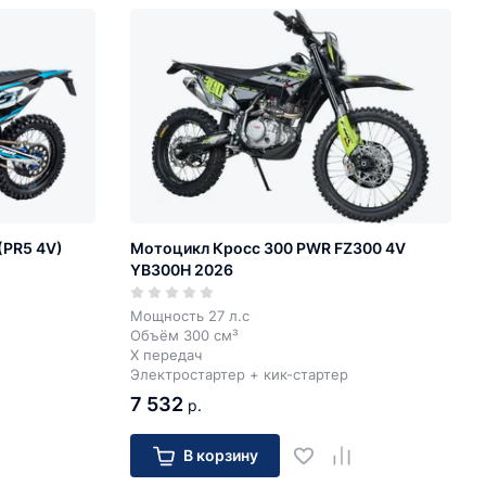
(PR5 4V)
Мотоцикл Кросс 300 PWR FZ300 4V
YB300H 2026
Мощность 27 л.с
Объём 300 см³
X передач
Электростартер + кик-стартер
7 532
р.
В корзину