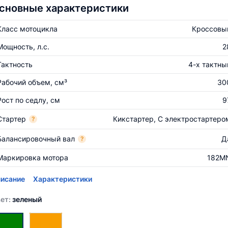
сновные характеристики
Класс мотоцикла
Кроссовы
Мощность, л.с.
2
Тактность
4-х тактны
Рабочий объем, см³
30
Рост по седлу, см
9
Стартер
Кикстартер, С электростартеро
?
Балансировочный вал
Д
?
Маркировка мотора
182M
исание
Характеристики
ет:
зеленый