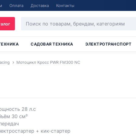
м
Оплата
Доставка
Контакты
талог
ТЕХНИКА
САДОВАЯ ТЕХНИКА
ЭЛЕКТРОТРАНСПОРТ
acing
Мотоцикл Кросс PWR FM300 NC
ощность 28 л.с
бъём 30 см³
передач
ектростартер + кик-стартер