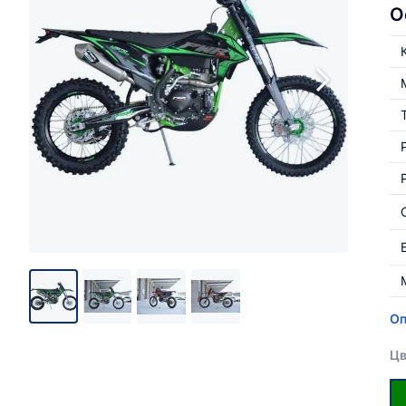
О
Оп
Цв