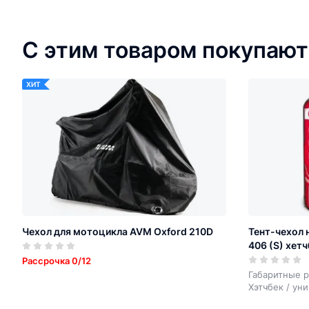
С этим товаром покупают
ХИТ
Чехол для мотоцикла AVM Oxford 210D
Тент-чехол 
406 (S) хетч
Рассрочка 0/12
Габаритные р
Хэтчбек / ун