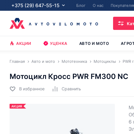
+375 (29) 647-55-15
Блог
О нас
Покупателя
Ка
АКЦИИ
УЦЕНКА
АВТО И МОТО
АГРО
Главная
Авто и мото
Мототехника
Мотоциклы
PWR r
Мотоцикл Кросс PWR FM300 NC
В избранное
Cравнить
АКЦИЯ
М
О
6 
Эл