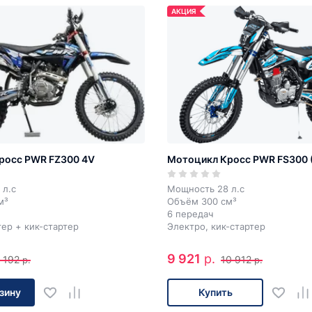
АКЦИЯ
росс PWR FZ300 4V
Мотоцикл Кросс PWR FS300 
 л.с
Мощность 28 л.с
м³
Объём 300 см³
6 передач
ер + кик-стартер
Электро, кик-стартер
9 921
р.
 192
10 912
р.
р.
зину
Купить