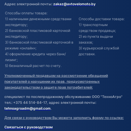
Адрес электронной почты:
zakaz@avtovelomoto.by
Способы оплаты товара:
1) наличными денежными средствами
Способы доставки товара:
экспедитору;
1) транспортным
2) банковской пластиковой карточкой
средством продавца;
экспедитору;
2) из пункта выдачи
3) банковской пластиковой карточкой в
заказов;
режиме «онлайн»;
3) курьерской службой
4) оформление кредита через банк/
доставки.
лизинг;
5) безналичный расчет по счету.
Уполномоченный продавцом на рассмотрение обращений
покупателей о нарушении их прав, предусмотренных
законодательством о защите прав потребителей:
специалист по послепродажному обслуживанию ООО "ТехноАгро"
тел.: +375 44 514-84-17, адрес электронной почты:
tehnoagroadm@gmail.com
.
Для связи с руководством Вы можете заполнить форму по ссылке:
Связаться с руководством