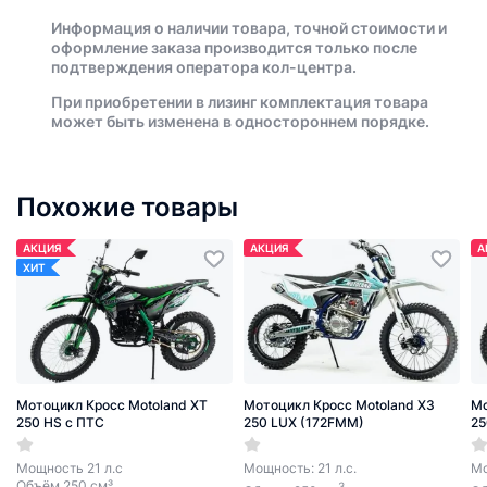
Информация о наличии товара, точной стоимости и
оформление заказа производится только после
подтверждения оператора кол-центра.
При приобретении в лизинг комплектация товара
может быть изменена в одностороннем порядке.
Похожие товары
АКЦИЯ
АКЦИЯ
А
ХИТ
Мотоцикл Кросс Motoland XT
Мотоцикл Кросс Motoland X3
Мо
250 HS с ПТС
250 LUX (172FMM)
25
Мощность 21 л.с
Мощность: 21 л.с.
Мо
Объём 250 см³
3