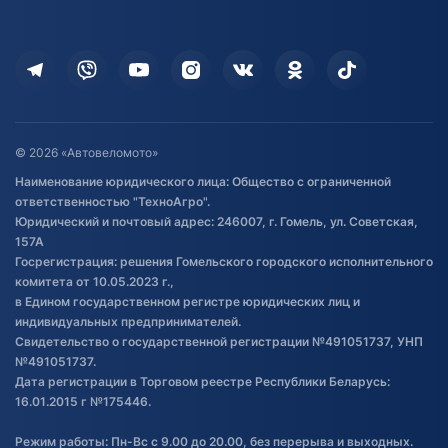
Доставка
Здоровье
Оплата
Для дома
Кредит и рассрочка
Дополнительные услуги
Гарантия и возврат
Оставить отзыв
Договор публичной оферты
© 2026 «Автовеломото»
Правила публикации отзывов о
Наименование юридического лица: Общество с ограниченной
товаре
ответственностью "ТехноАгро".
Обработка файлов cookie
Юридический и почтовый адрес: 246007, г. Гомель, ул. Советская,
Постановка транспорта на учет
157А
Госрегистрация: решения Гомельского городского исполнительного
Обновления в ЭПТС 2024
комитета от 10.05.2023 г.,
в Едином государственном регистре юридических лиц и
индивидуальных предпринимателей.
Свидетельство о государственной регистрации №491051737, УНП
№491051737.
Дата регистрации в Торговом реестре Республики Беларусь:
16.01.2015 г №175446.
Режим работы: Пн-Вс с 9.00 до 20.00, без перерыва и выходных.