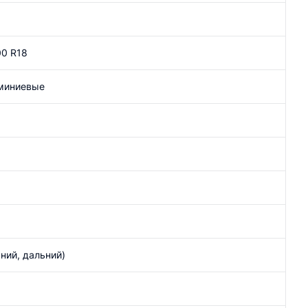
00 R18
миниевые
ний, дальний)