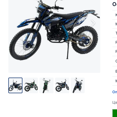
О
Оп
Цв