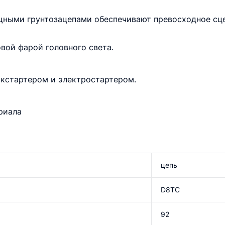
мощными грунтозацепами обеспечивают превосходное сц
вой фарой головного света.
кстартером и электростартером.
риала
цепь
D8TC
92