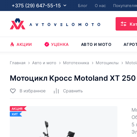
+375 (29) 647-55-15
Блог
О нас
Покупателя
Ка
АКЦИИ
УЦЕНКА
АВТО И МОТО
АГРО
Главная
Авто и мото
Мототехника
Мотоциклы
Motol
Мотоцикл Кросс Motoland XT 250
В избранное
Cравнить
АКЦИЯ
Мо
ХИТ
О
5 
Эл