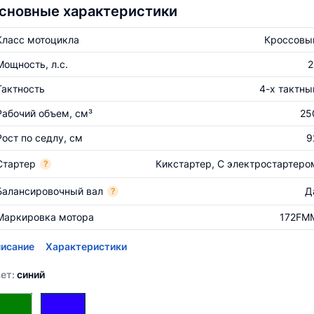
сновные характеристики
Класс мотоцикла
Кроссовы
Мощность, л.с.
2
Тактность
4-х тактны
Рабочий объем, см³
25
Рост по седлу, см
9
Стартер
Кикстартер, С электростартеро
?
Балансировочный вал
Д
?
Маркировка мотора
172FM
исание
Характеристики
ет:
синий