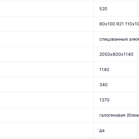
520
80х100 R21 110х1
спицованные алю
2050х800х1140
1140
340
1370
галогеновая (ближ
да