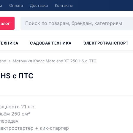
м
Оплата
Доставка
Контакты
талог
ТЕХНИКА
САДОВАЯ ТЕХНИКА
ЭЛЕКТРОТРАНСПОРТ
and
Мотоцикл Кросс Motoland XT 250 HS с ПТС
 HS с ПТС
щность 21 л.с
бъём 250 см³
передач
ектростартер + кик-стартер