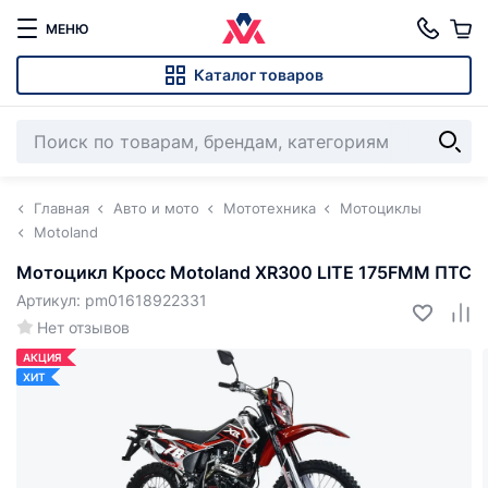
МЕНЮ
Каталог товаров
Главная
Авто и мото
Мототехника
Мотоциклы
Motoland
Мотоцикл Кросс Motoland XR300 LITE 175FMM ПТС
Артикул: pm01618922331
Нет отзывов
АКЦИЯ
ХИТ