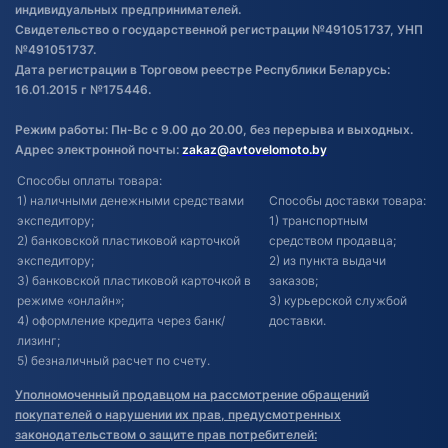
индивидуальных предпринимателей.
Свидетельство о государственной регистрации №491051737, УНП
№491051737.
Дата регистрации в Торговом реестре Республики Беларусь:
16.01.2015 г №175446.
Режим работы: Пн-Вс с 9.00 до 20.00, без перерыва и выходных.
Адрес электронной почты:
zakaz@avtovelomoto.by
Способы оплаты товара:
1) наличными денежными средствами
Способы доставки товара:
экспедитору;
1) транспортным
2) банковской пластиковой карточкой
средством продавца;
экспедитору;
2) из пункта выдачи
3) банковской пластиковой карточкой в
заказов;
режиме «онлайн»;
3) курьерской службой
4) оформление кредита через банк/
доставки.
лизинг;
5) безналичный расчет по счету.
Уполномоченный продавцом на рассмотрение обращений
покупателей о нарушении их прав, предусмотренных
законодательством о защите прав потребителей: