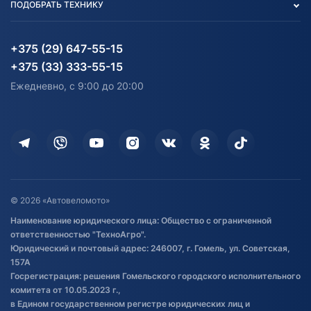
ПОДОБРАТЬ ТЕХНИКУ
Блог
Согласие на обработку
Агротехника
Партнерам
персональных данных
Огород и дача
Мототехника
Карта сайта
Информация до получения
Водный транспорт
Агротехника
+375 (29) 647-55-15
согласия на обработку
Электротранспорт
Электротранспорт
+375 (33) 333-55-15
персональных данных
Активный отдых и спорт
Лодочные моторные
Ежедневно, с 9:00 до 20:00
Доставка
Здоровье
Оплата
Для дома
Кредит и рассрочка
Дополнительные услуги
Гарантия и возврат
Оставить отзыв
Договор публичной оферты
© 2026 «Автовеломото»
Правила публикации отзывов о
Наименование юридического лица: Общество с ограниченной
товаре
ответственностью "ТехноАгро".
Обработка файлов cookie
Юридический и почтовый адрес: 246007, г. Гомель, ул. Советская,
Постановка транспорта на учет
157А
Госрегистрация: решения Гомельского городского исполнительного
Обновления в ЭПТС 2024
комитета от 10.05.2023 г.,
в Едином государственном регистре юридических лиц и