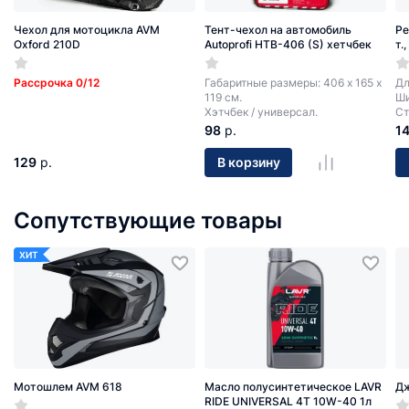
Чехол для мотоцикла AVM
Тент-чехол на автомобиль
Ре
Oxford 210D
Autoprofi HTB-406 (S) хетчбек
т.
Рассрочка 0/12
Габаритные размеры: 406 х 165 х
Дл
119 см.
Ши
Хэтчбек / универсал.
Ст
98
р.
1
129
р.
В корзину
Сопутствующие товары
ХИТ
Мотошлем AVM 618
Масло полусинтетическое LAVR
Д
RIDE UNIVERSAL 4T 10W-40 1л