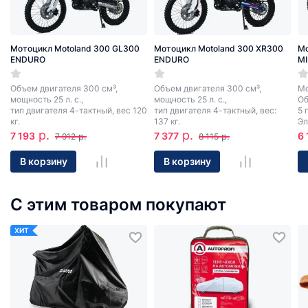
Мотоцикл Motoland 300 GL300
Мотоцикл Motoland 300 XR300
Мо
ENDURO
ENDURO
MI
Объем двигателя 300 см³,
Объем двигателя 300 см³,
Мо
мощность 25 л. с.,
мощность 25 л. с.,
Об
тип двигателя 4-тактный, вес 120
тип двигателя 4-тактный, вес:
5 
кг.
137 кг.
Эл
р.
р.
7 193
7 377
6 
р.
р.
7 912
8 115
В корзину
В корзину
С этим товаром покупают
ХИТ