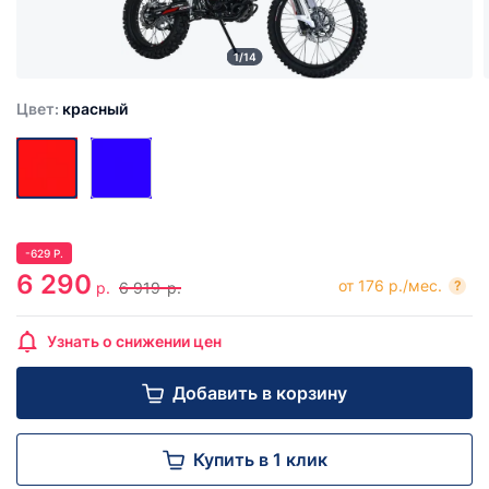
1/14
Цвет:
красный
-
629
Р.
6 290
от 176 р./мес.
?
р.
6 919
р.
Узнать о снижении цен
Добавить в корзину
Купить в 1 клик