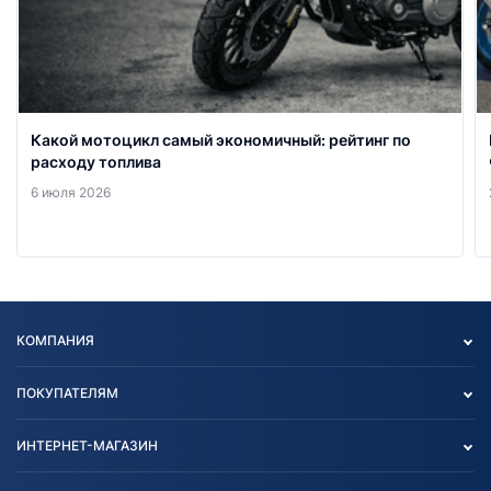
Какой мотоцикл самый экономичный: рейтинг по
расходу топлива
6 июля 2026
КОМПАНИЯ
Опт
ПОКУПАТЕЛЯМ
О нас
Контакты
Политика конфиденциальности
ИНТЕРНЕТ-МАГАЗИН
Тест-драйв
Отзыв согласия обработки
Вакансии
персональных данных
Авто и Мото