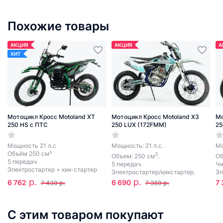
Похожие товары
АКЦИЯ
АКЦИЯ
А
ХИТ
Мотоцикл Кросс Motoland XT
Мотоцикл Кросс Motoland X3
Мо
250 HS с ПТС
250 LUX (172FMM)
25
Мощность 21 л.с
Мощность: 21 л.с.
Мо
Объём 250 см³
3
Объем: 250 см
.
Об
5 передач
5 передач.
Чи
Электростартер + кик-стартер
Электростартер/кикстартер.
Эл
р.
р.
6 762
6 690
7
р.
р.
7 438
7 359
С этим товаром покупают