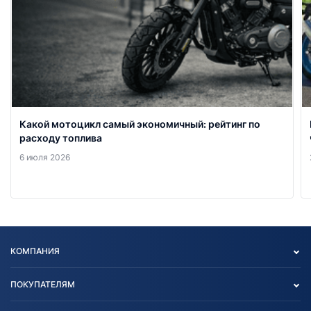
Какой мотоцикл самый экономичный: рейтинг по
расходу топлива
6 июля 2026
КОМПАНИЯ
Опт
ПОКУПАТЕЛЯМ
О нас
Контакты
Политика конфиденциальности