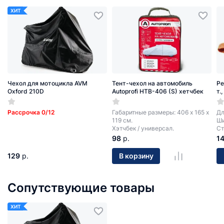
ХИТ
Чехол для мотоцикла AVM
Тент-чехол на автомобиль
Ре
Oxford 210D
Autoprofi HTB-406 (S) хетчбек
т.
Рассрочка 0/12
Габаритные размеры: 406 х 165 х
Дл
119 см.
Ши
Хэтчбек / универсал.
Ст
98
р.
1
129
р.
В корзину
Сопутствующие товары
ХИТ