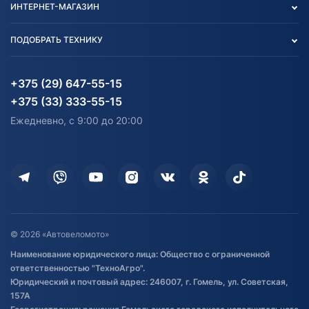
ИНТЕРНЕТ-МАГАЗИН
Тест-драйв
Отзыв согласия обработки
Вакансии
персональных данных
Авто и Мото
ПОДОБРАТЬ ТЕХНИКУ
Блог
Согласие на обработку
Агротехника
Партнерам
персональных данных
Огород и дача
Мототехника
Карта сайта
Информация до получения
Водный транспорт
Агротехника
+375 (29) 647-55-15
согласия на обработку
Электротранспорт
Электротранспорт
+375 (33) 333-55-15
персональных данных
Активный отдых и спорт
Лодочные моторные
Ежедневно, с 9:00 до 20:00
Доставка
Здоровье
Оплата
Для дома
Кредит и рассрочка
Дополнительные услуги
Гарантия и возврат
Оставить отзыв
Договор публичной оферты
© 2026 «Автовеломото»
Правила публикации отзывов о
Наименование юридического лица: Общество с ограниченной
товаре
ответственностью "ТехноАгро".
Обработка файлов cookie
Юридический и почтовый адрес: 246007, г. Гомель, ул. Советская,
Постановка транспорта на учет
157А