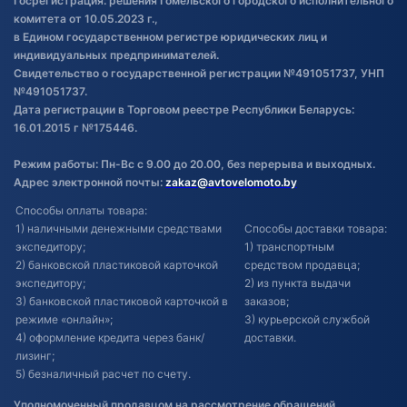
Госрегистрация: решения Гомельского городского исполнительного
Обновления в ЭПТС 2024
комитета от 10.05.2023 г.,
в Едином государственном регистре юридических лиц и
индивидуальных предпринимателей.
Свидетельство о государственной регистрации №491051737, УНП
№491051737.
Дата регистрации в Торговом реестре Республики Беларусь:
16.01.2015 г №175446.
Режим работы: Пн-Вс с 9.00 до 20.00, без перерыва и выходных.
Адрес электронной почты:
zakaz@avtovelomoto.by
Способы оплаты товара:
1) наличными денежными средствами
Способы доставки товара:
экспедитору;
1) транспортным
2) банковской пластиковой карточкой
средством продавца;
экспедитору;
2) из пункта выдачи
3) банковской пластиковой карточкой в
заказов;
режиме «онлайн»;
3) курьерской службой
4) оформление кредита через банк/
доставки.
лизинг;
5) безналичный расчет по счету.
Уполномоченный продавцом на рассмотрение обращений