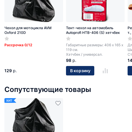
Чехол для мотоцикла AVM
Тент-чехол на автомобиль
Ре
Oxford 210D
Autoprofi HTB-406 (S) хетчбек
т.
Рассрочка 0/12
Габаритные размеры: 406 х 165 х
Дл
119 см.
Ши
Хэтчбек / универсал.
Ст
98
р.
1
129
р.
В корзину
Сопутствующие товары
ХИТ