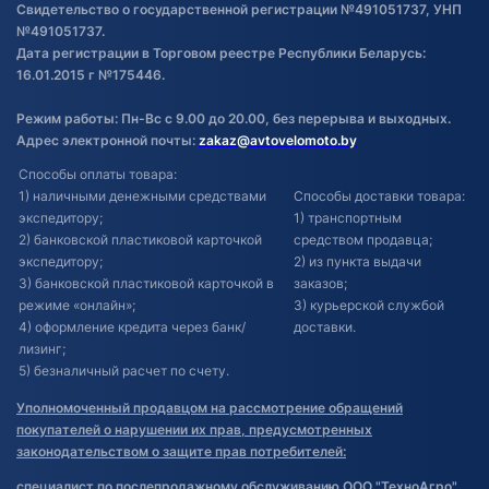
Свидетельство о государственной регистрации №491051737, УНП
№491051737.
Дата регистрации в Торговом реестре Республики Беларусь:
16.01.2015 г №175446.
Режим работы: Пн-Вс с 9.00 до 20.00, без перерыва и выходных.
Адрес электронной почты:
zakaz@avtovelomoto.by
Способы оплаты товара:
1) наличными денежными средствами
Способы доставки товара:
экспедитору;
1) транспортным
2) банковской пластиковой карточкой
средством продавца;
экспедитору;
2) из пункта выдачи
3) банковской пластиковой карточкой в
заказов;
режиме «онлайн»;
3) курьерской службой
4) оформление кредита через банк/
доставки.
лизинг;
5) безналичный расчет по счету.
Уполномоченный продавцом на рассмотрение обращений
покупателей о нарушении их прав, предусмотренных
законодательством о защите прав потребителей:
специалист по послепродажному обслуживанию ООО "ТехноАгро"