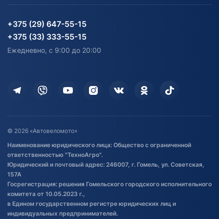
Партнерам
персональных данных
Огород и дача
Мототехника
Карта сайта
Информация до получения
Водный транспорт
Агротехника
+375 (29) 647-55-15
согласия на обработку
Электротранспорт
Электротранспорт
+375 (33) 333-55-15
персональных данных
Активный отдых и спорт
Лодочные моторные
Ежедневно, с 9:00 до 20:00
Доставка
Здоровье
Оплата
Для дома
Кредит и рассрочка
Дополнительные услуги
Гарантия и возврат
Оставить отзыв
Договор публичной оферты
© 2026 «Автовеломото»
Правила публикации отзывов о
Наименование юридического лица: Общество с ограниченной
товаре
ответственностью "ТехноАгро".
Обработка файлов cookie
Юридический и почтовый адрес: 246007, г. Гомель, ул. Советская,
Постановка транспорта на учет
157А
Госрегистрация: решения Гомельского городского исполнительного
Обновления в ЭПТС 2024
комитета от 10.05.2023 г.,
в Едином государственном регистре юридических лиц и
индивидуальных предпринимателей.