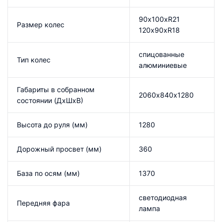
90х100хR21
Размер колес
120х90хR18
спицованные
Тип колес
алюминиевые
Габариты в собранном
2060х840х1280
состоянии (ДхШхВ)
Высота до руля (мм)
1280
Дорожный просвет (мм)
360
База по осям (мм)
1370
светодиодная
Передняя фара
лампа