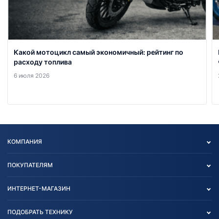
Какой мотоцикл самый экономичный: рейтинг по
расходу топлива
6 июля 2026
КОМПАНИЯ
Опт
ПОКУПАТЕЛЯМ
О нас
Контакты
Политика конфиденциальности
ИНТЕРНЕТ-МАГАЗИН
Тест-драйв
Отзыв согласия обработки
Вакансии
персональных данных
Авто и Мото
ПОДОБРАТЬ ТЕХНИКУ
Блог
Согласие на обработку
Агротехника