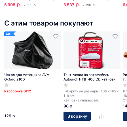
р.
р.
6 908
6 537
6 
р.
р.
7 599
7 190
С этим товаром покупают
ХИТ
Чехол для мотоцикла AVM
Тент-чехол на автомобиль
Ре
Oxford 210D
Autoprofi HTB-406 (S) хетчбек
т.
Рассрочка 0/12
Габаритные размеры: 406 х 165 х
Дл
119 см.
Ши
Хэтчбек / универсал.
Ст
98
р.
1
129
р.
В корзину