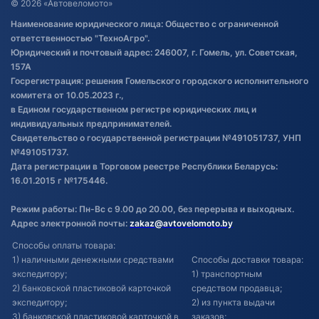
© 2026 «Автовеломото»
Правила публикации отзывов о
Наименование юридического лица: Общество с ограниченной
товаре
ответственностью "ТехноАгро".
Обработка файлов cookie
Юридический и почтовый адрес: 246007, г. Гомель, ул. Советская,
Постановка транспорта на учет
157А
Госрегистрация: решения Гомельского городского исполнительного
Обновления в ЭПТС 2024
комитета от 10.05.2023 г.,
в Едином государственном регистре юридических лиц и
индивидуальных предпринимателей.
Свидетельство о государственной регистрации №491051737, УНП
№491051737.
Дата регистрации в Торговом реестре Республики Беларусь:
16.01.2015 г №175446.
Режим работы: Пн-Вс с 9.00 до 20.00, без перерыва и выходных.
Адрес электронной почты:
zakaz@avtovelomoto.by
Способы оплаты товара:
1) наличными денежными средствами
Способы доставки товара:
экспедитору;
1) транспортным
2) банковской пластиковой карточкой
средством продавца;
экспедитору;
2) из пункта выдачи
3) банковской пластиковой карточкой в
заказов;