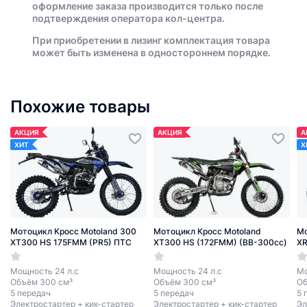
оформление заказа производится только после
подтверждения оператора кол-центра.
При приобретении в лизинг комплектация товара
может быть изменена в одностороннем порядке.
Похожие товары
АКЦИЯ
АКЦИЯ
А
ХИТ
Х
Мотоцикл Кросс Motoland 300
Мотоцикл Кросс Motoland
Мо
XT300 HS 175FMM (PR5) ПТС
XT300 HS (172FMM) (BB-300cc)
XR
Мощность 24 л.с
Мощность 24 л.с
Мо
Объём 300 см³
Объём 300 см³
Об
5 передач
5 передач
5 
Электростартер + кик-стартер
Электростартер + кик-стартер
Эл