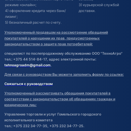
режиме «онлайн»;
3) курьерской службой
4) оформление кредита через банк/
доставки.
лизинг;
5) безналичный расчет по счету.
Уполномоченный продавцом на рассмотрение обращений
покупателей о нарушении их прав, предусмотренных
законодательством о защите прав потребителей:
специалист по послепродажному обслуживанию ООО "ТехноАгро"
тел.: +375 44 514-84-17, адрес электронной почты:
tehnoagroadm@gmail.com
.
Для связи с руководством Вы можете заполнить форму по ссылке:
Связаться с руководством
Уполномоченный рассматривать обращения покупателей в
соответствии с законодательством об обращениях граждан и
юридических лиц:
Управление торговли и услуг Гомельского городского
исполнительного комитета
тел.: +375 232 34-77-35, +375 232 34-77-25.