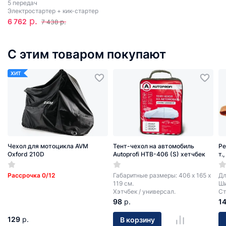
5 передач
Электростартер + кик-стартер
р.
6 762
р.
7 438
С этим товаром покупают
ХИТ
Чехол для мотоцикла AVM
Тент-чехол на автомобиль
Ре
Oxford 210D
Autoprofi HTB-406 (S) хетчбек
т.
Рассрочка 0/12
Габаритные размеры: 406 х 165 х
Дл
119 см.
Ши
Хэтчбек / универсал.
Ст
98
р.
1
129
р.
В корзину