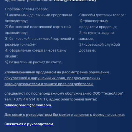
Способы оплаты товара:
1) наличными денежными средствами
Способы доставки товара:
экспедитору;
1) транспортным
2) банковской пластиковой карточкой
средством продавца;
экспедитору;
2) из пункта выдачи
3) банковской пластиковой карточкой в
заказов;
режиме «онлайн»;
3) курьерской службой
4) оформление кредита через банк/
доставки.
лизинг;
5) безналичный расчет по счету.
Уполномоченный продавцом на рассмотрение обращений
покупателей о нарушении их прав, предусмотренных
законодательством о защите прав потребителей:
специалист по послепродажному обслуживанию ООО "ТехноАгро"
тел.: +375 44 514-84-17, адрес электронной почты:
tehnoagroadm@gmail.com
.
Для связи с руководством Вы можете заполнить форму по ссылке:
Связаться с руководством