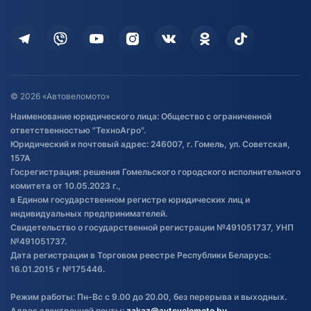
Оплата
Для дома
Кредит и рассрочка
Дополнительные услуги
Гарантия и возврат
Оставить отзыв
Договор публичной оферты
© 2026 «Автовеломото»
Правила публикации отзывов о
Наименование юридического лица: Общество с ограниченной
товаре
ответственностью "ТехноАгро".
Обработка файлов cookie
Юридический и почтовый адрес: 246007, г. Гомель, ул. Советская,
Постановка транспорта на учет
157А
Госрегистрация: решения Гомельского городского исполнительного
Обновления в ЭПТС 2024
комитета от 10.05.2023 г.,
в Едином государственном регистре юридических лиц и
индивидуальных предпринимателей.
Свидетельство о государственной регистрации №491051737, УНП
№491051737.
Дата регистрации в Торговом реестре Республики Беларусь:
16.01.2015 г №175446.
Режим работы: Пн-Вс с 9.00 до 20.00, без перерыва и выходных.
Адрес электронной почты:
zakaz@avtovelomoto.by