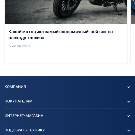
Какой мотоцикл самый экономичный: рейтинг по
расходу топлива
6 июля 2026
КОМПАНИЯ
Опт
ПОКУПАТЕЛЯМ
О нас
Контакты
Политика конфиденциальности
ИНТЕРНЕТ-МАГАЗИН
Тест-драйв
Отзыв согласия обработки
Вакансии
персональных данных
Авто и Мото
ПОДОБРАТЬ ТЕХНИКУ
Блог
Согласие на обработку
Агротехника