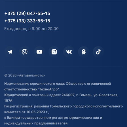
Партнерам
персональных данных
Огород и дача
Мототехника
Карта сайта
Информация до получения
Водный транспорт
Агротехника
+375 (29) 647-55-15
согласия на обработку
Электротранспорт
Электротранспорт
+375 (33) 333-55-15
персональных данных
Активный отдых и спорт
Лодочные моторные
Ежедневно, с 9:00 до 20:00
Доставка
Здоровье
Оплата
Для дома
Кредит и рассрочка
Дополнительные услуги
Гарантия и возврат
Оставить отзыв
Договор публичной оферты
© 2026 «Автовеломото»
Правила публикации отзывов о
Наименование юридического лица: Общество с ограниченной
товаре
ответственностью "ТехноАгро".
Обработка файлов cookie
Юридический и почтовый адрес: 246007, г. Гомель, ул. Советская,
Постановка транспорта на учет
157А
Госрегистрация: решения Гомельского городского исполнительного
Обновления в ЭПТС 2024
комитета от 10.05.2023 г.,
в Едином государственном регистре юридических лиц и
индивидуальных предпринимателей.