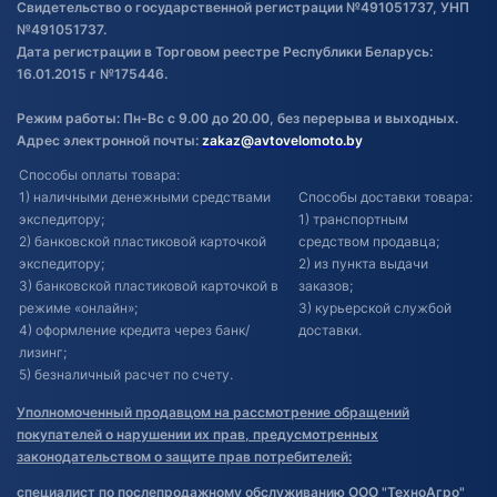
Свидетельство о государственной регистрации №491051737, УНП
№491051737.
Дата регистрации в Торговом реестре Республики Беларусь:
16.01.2015 г №175446.
Режим работы: Пн-Вс с 9.00 до 20.00, без перерыва и выходных.
Адрес электронной почты:
zakaz@avtovelomoto.by
Способы оплаты товара:
1) наличными денежными средствами
Способы доставки товара:
экспедитору;
1) транспортным
2) банковской пластиковой карточкой
средством продавца;
экспедитору;
2) из пункта выдачи
3) банковской пластиковой карточкой в
заказов;
режиме «онлайн»;
3) курьерской службой
4) оформление кредита через банк/
доставки.
лизинг;
5) безналичный расчет по счету.
Уполномоченный продавцом на рассмотрение обращений
покупателей о нарушении их прав, предусмотренных
законодательством о защите прав потребителей:
специалист по послепродажному обслуживанию ООО "ТехноАгро"