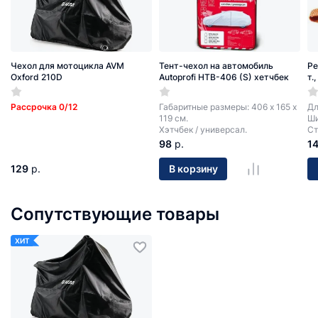
Чехол для мотоцикла AVM
Тент-чехол на автомобиль
Ре
Oxford 210D
Autoprofi HTB-406 (S) хетчбек
т.
Рассрочка 0/12
Габаритные размеры: 406 х 165 х
Дл
119 см.
Ши
Хэтчбек / универсал.
Ст
98
р.
1
129
р.
В корзину
Сопутствующие товары
ХИТ