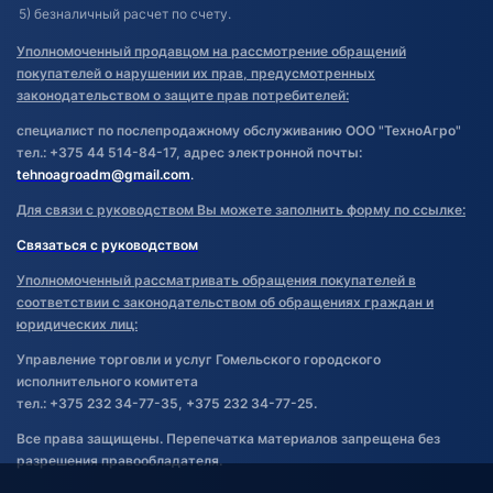
5) безналичный расчет по счету.
Уполномоченный продавцом на рассмотрение обращений
покупателей о нарушении их прав, предусмотренных
законодательством о защите прав потребителей:
специалист по послепродажному обслуживанию ООО "ТехноАгро"
тел.: +375 44 514-84-17, адрес электронной почты:
tehnoagroadm@gmail.com
.
Для связи с руководством Вы можете заполнить форму по ссылке:
Связаться с руководством
Уполномоченный рассматривать обращения покупателей в
соответствии с законодательством об обращениях граждан и
юридических лиц:
Управление торговли и услуг Гомельского городского
исполнительного комитета
тел.: +375 232 34-77-35, +375 232 34-77-25.
Все права защищены. Перепечатка материалов запрещена без
разрешения правообладателя.