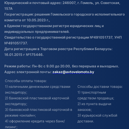
Обработка файлов cookie
Юридический и почтовый адрес: 246007, г. Гомель, ул. Советская,
Постановка транспорта на учет
157А
Госрегистрация: решения Гомельского городского исполнительного
Обновления в ЭПТС 2024
комитета от 10.05.2023 г.,
в Едином государственном регистре юридических лиц и
индивидуальных предпринимателей.
Свидетельство о государственной регистрации №491051737, УНП
№491051737.
Дата регистрации в Торговом реестре Республики Беларусь:
16.01.2015 г №175446.
Режим работы: Пн-Вс с 9.00 до 20.00, без перерыва и выходных.
Адрес электронной почты:
zakaz@avtovelomoto.by
Способы оплаты товара:
1) наличными денежными средствами
Способы доставки товара:
экспедитору;
1) транспортным
2) банковской пластиковой карточкой
средством продавца;
экспедитору;
2) из пункта выдачи
3) банковской пластиковой карточкой в
заказов;
режиме «онлайн»;
3) курьерской службой
4) оформление кредита через банк/
доставки.
лизинг;