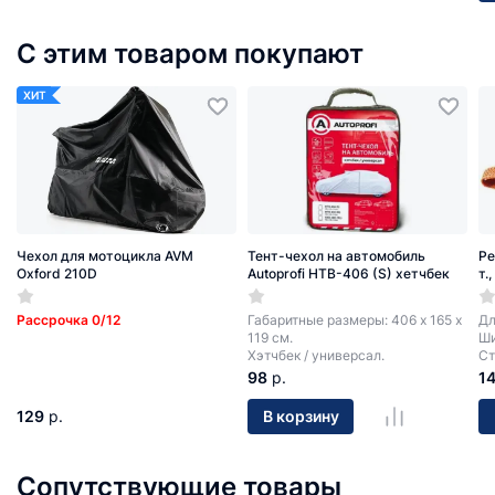
С этим товаром покупают
ХИТ
Чехол для мотоцикла AVM
Тент-чехол на автомобиль
Ре
Oxford 210D
Autoprofi HTB-406 (S) хетчбек
т.
Рассрочка 0/12
Габаритные размеры: 406 х 165 х
Дл
119 см.
Ши
Хэтчбек / универсал.
Ст
98
р.
1
129
р.
В корзину
Сопутствующие товары