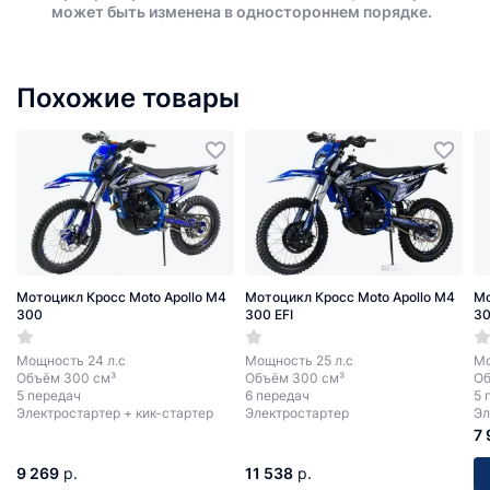
может быть изменена в одностороннем порядке.
Похожие товары
Мотоцикл Кросс Moto Apollo M4
Мотоцикл Кросс Moto Apollo M4
Мо
300
300 EFI
30
Мощность 24 л.с
Мощность 25 л.с
Мо
Объём 300 см³
Объём 300 см³
Об
5 передач
6 передач
5 
Электростартер + кик-стартер
Электростартер
Эл
7 
9 269
р.
11 538
р.