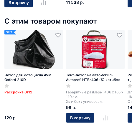
11 538
р.
В корзину
С этим товаром покупают
ХИТ
Чехол для мотоцикла AVM
Тент-чехол на автомобиль
Ре
Oxford 210D
Autoprofi HTB-406 (S) хетчбек
т.
Рассрочка 0/12
Габаритные размеры: 406 х 165 х
Дл
119 см.
Ши
Хэтчбек / универсал.
Ст
98
р.
1
129
р.
В корзину