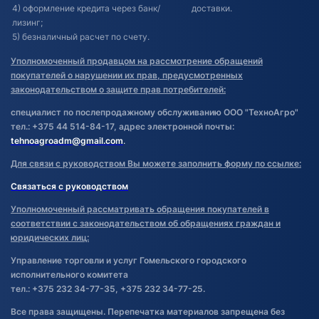
4) оформление кредита через банк/
доставки.
лизинг;
5) безналичный расчет по счету.
Уполномоченный продавцом на рассмотрение обращений
покупателей о нарушении их прав, предусмотренных
законодательством о защите прав потребителей:
специалист по послепродажному обслуживанию ООО "ТехноАгро"
тел.: +375 44 514-84-17, адрес электронной почты:
tehnoagroadm@gmail.com
.
Для связи с руководством Вы можете заполнить форму по ссылке:
Связаться с руководством
Уполномоченный рассматривать обращения покупателей в
соответствии с законодательством об обращениях граждан и
юридических лиц:
Управление торговли и услуг Гомельского городского
исполнительного комитета
тел.: +375 232 34-77-35, +375 232 34-77-25.
Все права защищены. Перепечатка материалов запрещена без