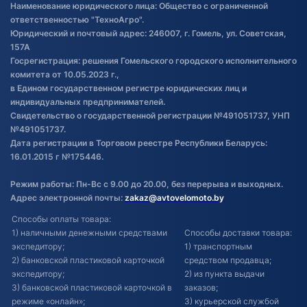
Наименование юридического лица: Общество с ограниченной
товаре
ответственностью "ТехноАгро".
Обработка файлов cookie
Юридический и почтовый адрес: 246007, г. Гомель, ул. Советская,
Постановка транспорта на учет
157А
Госрегистрация: решения Гомельского городского исполнительного
Обновления в ЭПТС 2024
комитета от 10.05.2023 г.,
в Едином государственном регистре юридических лиц и
индивидуальных предпринимателей.
Свидетельство о государственной регистрации №491051737, УНП
№491051737.
Дата регистрации в Торговом реестре Республики Беларусь:
16.01.2015 г №175446.
Режим работы: Пн-Вс с 9.00 до 20.00, без перерыва и выходных.
Адрес электронной почты:
zakaz@avtovelomoto.by
Способы оплаты товара:
1) наличными денежными средствами
Способы доставки товара:
экспедитору;
1) транспортным
2) банковской пластиковой карточкой
средством продавца;
экспедитору;
2) из пункта выдачи
3) банковской пластиковой карточкой в
заказов;
режиме «онлайн»;
3) курьерской службой