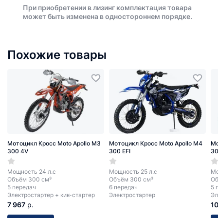
При приобретении в лизинг комплектация товара
может быть изменена в одностороннем порядке.
Похожие товары
Мотоцикл Кросс Moto Apollo M3
Мотоцикл Кросс Moto Apollo M4
Мо
300 4V
300 EFI
3
Мощность 24 л.с
Мощность 25 л.с
Мо
Объём 300 см³
Объём 300 см³
Об
5 передач
6 передач
5 
Электростартер + кик-стартер
Электростартер
Эл
7 967
р.
1