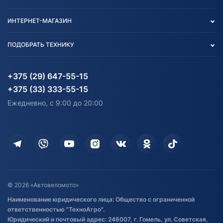
О нас
Контакты
Политика конфиденциальности
ИНТЕРНЕТ-МАГАЗИН
Тест-драйв
Отзыв согласия обработки
Вакансии
персональных данных
Авто и Мото
ПОДОБРАТЬ ТЕХНИКУ
Блог
Согласие на обработку
Агротехника
Партнерам
персональных данных
Огород и дача
Мототехника
Карта сайта
Информация до получения
Водный транспорт
Агротехника
+375 (29) 647-55-15
согласия на обработку
Электротранспорт
Электротранспорт
+375 (33) 333-55-15
персональных данных
Активный отдых и спорт
Лодочные моторные
Ежедневно, с 9:00 до 20:00
Доставка
Здоровье
Оплата
Для дома
Кредит и рассрочка
Дополнительные услуги
Гарантия и возврат
Оставить отзыв
Договор публичной оферты
© 2026 «Автовеломото»
Правила публикации отзывов о
Наименование юридического лица: Общество с ограниченной
товаре
ответственностью "ТехноАгро".
Обработка файлов cookie
Юридический и почтовый адрес: 246007, г. Гомель, ул. Советская,