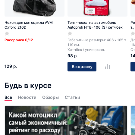
Чехол для мотоцикла AVM
Тент-чехол на автомобиль
Ре
Oxford 210D
Autoprofi HTB-406 (S) хетчбек
т.
Рассрочка 0/12
Габаритные размеры: 406 х 165 х
Дл
119 см.
Ши
Хэтчбек / универсал.
Ст
98
р.
1
129
р.
В корзину
Будь в курсе
Все
Новости
Обзоры
Статьи