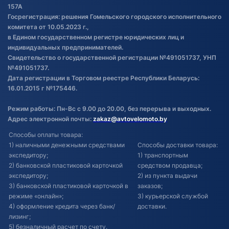
Постановка транспорта на учет
157А
Госрегистрация: решения Гомельского городского исполнительного
Обновления в ЭПТС 2024
комитета от 10.05.2023 г.,
в Едином государственном регистре юридических лиц и
индивидуальных предпринимателей.
Свидетельство о государственной регистрации №491051737, УНП
№491051737.
Дата регистрации в Торговом реестре Республики Беларусь:
16.01.2015 г №175446.
Режим работы: Пн-Вс с 9.00 до 20.00, без перерыва и выходных.
Адрес электронной почты:
zakaz@avtovelomoto.by
Способы оплаты товара:
1) наличными денежными средствами
Способы доставки товара:
экспедитору;
1) транспортным
2) банковской пластиковой карточкой
средством продавца;
экспедитору;
2) из пункта выдачи
3) банковской пластиковой карточкой в
заказов;
режиме «онлайн»;
3) курьерской службой
4) оформление кредита через банк/
доставки.
лизинг;
5) безналичный расчет по счету.