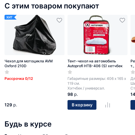
С этим товаром покупают
ХИТ
Чехол для мотоцикла AVM
Тент-чехол на автомобиль
Ре
Oxford 210D
Autoprofi HTB-406 (S) хетчбек
т.
Рассрочка 0/12
Габаритные размеры: 406 х 165 х
Дл
119 см.
Ши
Хэтчбек / универсал.
Ст
98
р.
1
129
р.
В корзину
Будь в курсе