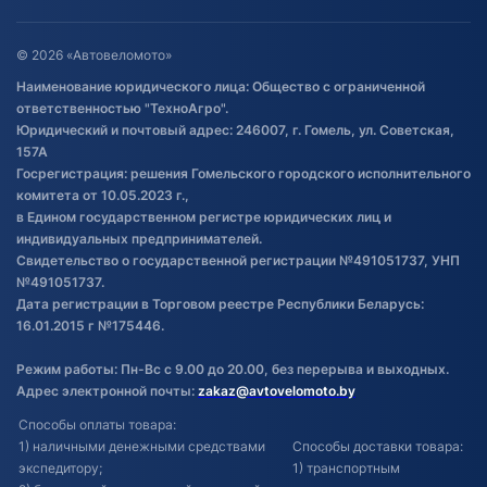
Оставить отзыв
Договор публичной оферты
© 2026 «Автовеломото»
Правила публикации отзывов о
Наименование юридического лица: Общество с ограниченной
товаре
ответственностью "ТехноАгро".
Обработка файлов cookie
Юридический и почтовый адрес: 246007, г. Гомель, ул. Советская,
Постановка транспорта на учет
157А
Госрегистрация: решения Гомельского городского исполнительного
Обновления в ЭПТС 2024
комитета от 10.05.2023 г.,
в Едином государственном регистре юридических лиц и
индивидуальных предпринимателей.
Свидетельство о государственной регистрации №491051737, УНП
№491051737.
Дата регистрации в Торговом реестре Республики Беларусь:
16.01.2015 г №175446.
Режим работы: Пн-Вс с 9.00 до 20.00, без перерыва и выходных.
Адрес электронной почты:
zakaz@avtovelomoto.by
Способы оплаты товара:
1) наличными денежными средствами
Способы доставки товара:
экспедитору;
1) транспортным