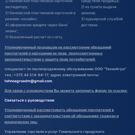
2) банковской пластиковой карточкой
средством продавца;
экспедитору;
2) из пункта выдачи
3) банковской пластиковой карточкой в
заказов;
режиме «онлайн»;
3) курьерской службой
4) оформление кредита через банк/
доставки.
лизинг;
5) безналичный расчет по счету.
Уполномоченный продавцом на рассмотрение обращений
покупателей о нарушении их прав, предусмотренных
законодательством о защите прав потребителей:
специалист по послепродажному обслуживанию ООО "ТехноАгро"
тел.: +375 44 514-84-17, адрес электронной почты:
tehnoagroadm@gmail.com
.
Для связи с руководством Вы можете заполнить форму по ссылке:
Связаться с руководством
Уполномоченный рассматривать обращения покупателей в
соответствии с законодательством об обращениях граждан и
юридических лиц:
Управление торговли и услуг Гомельского городского