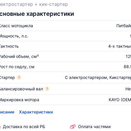
ектростартер + кик-стартер
сновные характеристики
Класс мотоцикла
Питбай
Мощность, л.с.
Тактность
4-х тактны
Рабочий объем, см³
12
Рост по седлу, см
88.
Стартер
С электростартером, Кикстарте
?
Балансировочный вал
Не
?
Маркировка мотора
KAYO (OEM
исание
Характеристики
Доставка по всей РБ
Оплата частями