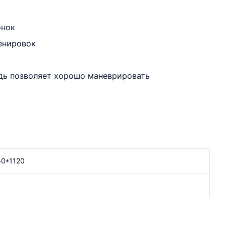
онок
ренировок
едь позволяет хорошо маневрировать
50*1120