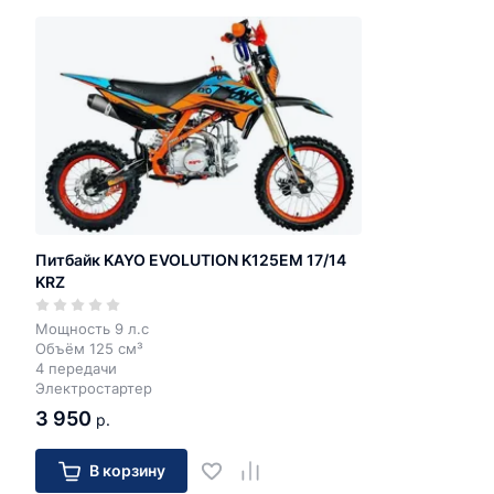
Питбайк KAYO EVOLUTION K125EM 17/14
KRZ
Мощность 9 л.с
Объём 125 см³
4 передачи
Электростартер
3 950
р.
В корзину