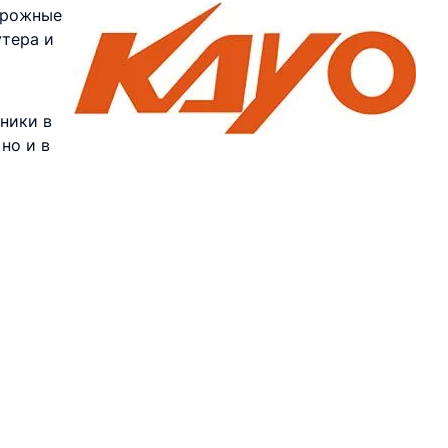
орожные
утера и
ники в
но и в