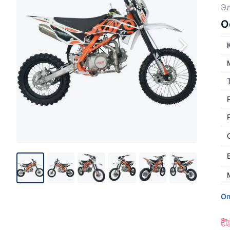
Эл
О
Оп