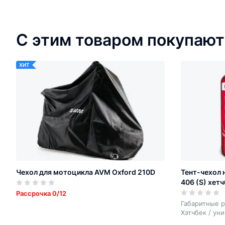
С этим товаром покупают
ХИТ
Чехол для мотоцикла AVM Oxford 210D
Тент-чехол 
406 (S) хетч
Рассрочка 0/12
Габаритные р
Хэтчбек / ун