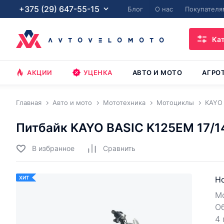
+375 (29) 647-55-15
Блог
О нас
Покупателя
Ка
АКЦИИ
УЦЕНКА
АВТО И МОТО
АГРО
Главная
Авто и мото
Мототехника
Мотоциклы
KAYO
Питбайк KAYO BASIC K125EM 17/1
В избранное
Cравнить
ХИТ
Но
Мо
Об
4 