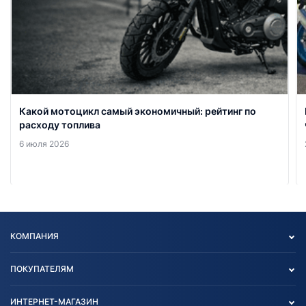
Какой мотоцикл самый экономичный: рейтинг по
расходу топлива
6 июля 2026
КОМПАНИЯ
Опт
ПОКУПАТЕЛЯМ
О нас
Контакты
Политика конфиденциальности
ИНТЕРНЕТ-МАГАЗИН