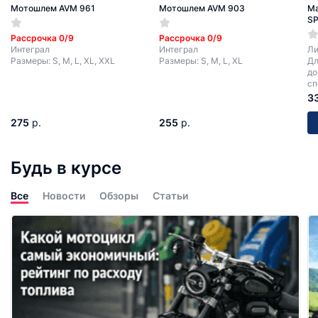
Мотошлем AVM 961
Мотошлем AVM 903
Ма
SP
Рассрочка 0/9
Рассрочка 0/9
Интеграл
Интеграл
Ли
Размеры: S, M, L, XL, XXL
Размеры: S, M, L, XL
Дл
до
сп
мо
3
275
р.
255
р.
Будь в курсе
Все
Новости
Обзоры
Статьи