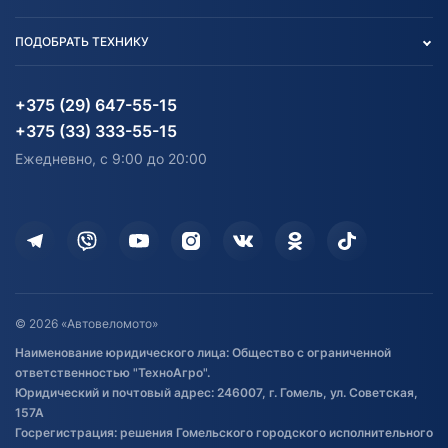
Тест-драйв
Отзыв согласия обработки
Вакансии
персональных данных
Авто и Мото
ПОДОБРАТЬ ТЕХНИКУ
Блог
Согласие на обработку
Агротехника
Партнерам
персональных данных
Огород и дача
Мототехника
Карта сайта
Информация до получения
Водный транспорт
Агротехника
+375 (29) 647-55-15
согласия на обработку
Электротранспорт
Электротранспорт
+375 (33) 333-55-15
персональных данных
Активный отдых и спорт
Лодочные моторные
Ежедневно, с 9:00 до 20:00
Доставка
Здоровье
Оплата
Для дома
Кредит и рассрочка
Дополнительные услуги
Гарантия и возврат
Оставить отзыв
Договор публичной оферты
© 2026 «Автовеломото»
Правила публикации отзывов о
Наименование юридического лица: Общество с ограниченной
товаре
ответственностью "ТехноАгро".
Обработка файлов cookie
Юридический и почтовый адрес: 246007, г. Гомель, ул. Советская,
Постановка транспорта на учет
157А
Госрегистрация: решения Гомельского городского исполнительного
Обновления в ЭПТС 2024