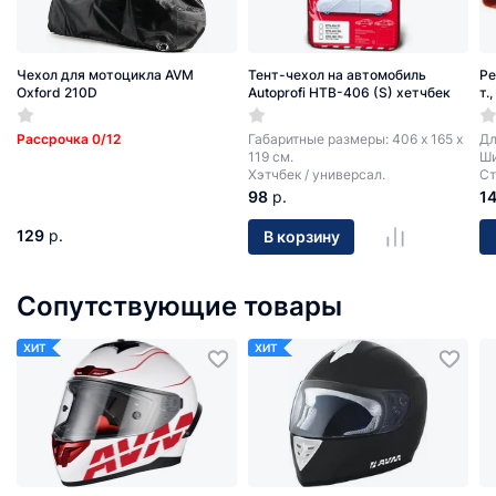
Чехол для мотоцикла AVM
Тент-чехол на автомобиль
Ре
Oxford 210D
Autoprofi HTB-406 (S) хетчбек
т.
Рассрочка 0/12
Габаритные размеры: 406 х 165 х
Дл
119 см.
Ши
Хэтчбек / универсал.
Ст
98
р.
1
129
р.
В корзину
Сопутствующие товары
ХИТ
ХИТ