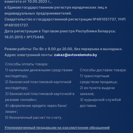
комитета от 10.05.2023 г.,
в Едином государственном регистре юридических лиц и
индивидуальных предпринимателей.
Свидетельство о государственной регистрации №491051737, УНП
№491051737.
Дата регистрации в Торговом реестре Республики Беларусь:
16.01.2015 г №175446.
Режим работы: Пн-Вс с 9.00 до 20.00, без перерыва и выходных.
Адрес электронной почты:
zakaz@avtovelomoto.by
Способы оплаты товара:
1) наличными денежными средствами
Способы доставки товара:
экспедитору;
1) транспортным
2) банковской пластиковой карточкой
средством продавца;
экспедитору;
2) из пункта выдачи
3) банковской пластиковой карточкой в
заказов;
режиме «онлайн»;
3) курьерской службой
4) оформление кредита через банк/
доставки.
лизинг;
5) безналичный расчет по счету.
Уполномоченный продавцом на рассмотрение обращений