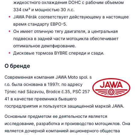
жидкостного охлаждения DOHC с рабочим объемом
334 см³ и мощностью 30 л.с.
JAWA Pérák соответствует действующему в настоящее
время стандарту ЕВРО-5.
Он имеет отличную тягу двигателя, а центральная
подвеска в задней части мотоцикла обеспечивает
оптимальное демпфирование.
Дисковые тормоза BYBRE спереди и сзади.
О бренде
Современная компания JAWA Moto spol. s
r.o. была основана в 1997г. по адресу
Týnec nad Sázavou, Brodce č.35, PSČ 257
41 в качестве преемника бывшего
госпредлриятия и пользуется защищенной маркой JAWA.
Основным предметом ее деятельности является
исследование, разработка и производство мотоциклов. Она
является дочерной компанией акционерного общества