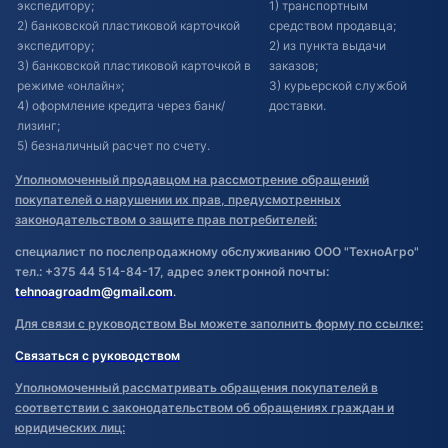
экспедитору;
1) транспортным
2) банковской пластиковой карточкой
средством продавца;
экспедитору;
2) из пункта выдачи
3) банковской пластиковой карточкой в
заказов;
режиме «онлайн»;
3) курьерской службой
4) оформление кредита через банк/
доставки.
лизинг;
5) безналичный расчет по счету.
Уполномоченный продавцом на рассмотрение обращений
покупателей о нарушении их прав, предусмотренных
законодательством о защите прав потребителей:
специалист по послепродажному обслуживанию ООО "ТехноАгро"
тел.: +375 44 514-84-17, адрес электронной почты:
tehnoagroadm@gmail.com
.
Для связи с руководством Вы можете заполнить форму по ссылке:
Связаться с руководством
Уполномоченный рассматривать обращения покупателей в
соответствии с законодательством об обращениях граждан и
юридических лиц: