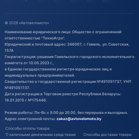
Гарантия и возврат
Оставить отзыв
Договор публичной оферты
© 2026 «Автовеломото»
Правила публикации отзывов о
Наименование юридического лица: Общество с ограниченной
товаре
ответственностью "ТехноАгро".
Обработка файлов cookie
Юридический и почтовый адрес: 246007, г. Гомель, ул. Советская,
Постановка транспорта на учет
157А
Госрегистрация: решения Гомельского городского исполнительного
Обновления в ЭПТС 2024
комитета от 10.05.2023 г.,
в Едином государственном регистре юридических лиц и
индивидуальных предпринимателей.
Свидетельство о государственной регистрации №491051737, УНП
№491051737.
Дата регистрации в Торговом реестре Республики Беларусь:
16.01.2015 г №175446.
Режим работы: Пн-Вс с 9.00 до 20.00, без перерыва и выходных.
Адрес электронной почты:
zakaz@avtovelomoto.by
Способы оплаты товара:
1) наличными денежными средствами
Способы доставки товара: