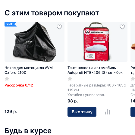
С этим товаром покупают
ХИТ
Чехол для мотоцикла AVM
Тент-чехол на автомобиль
Ре
Oxford 210D
Autoprofi HTB-406 (S) хетчбек
т.
Рассрочка 0/12
Габаритные размеры: 406 х 165 х
Дл
119 см.
Ши
Хэтчбек / универсал.
Ст
98
р.
1
129
р.
В корзину
Будь в курсе