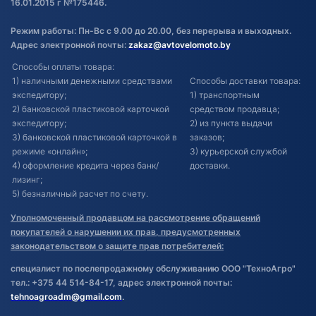
16.01.2015 г №175446.
Режим работы: Пн-Вс с 9.00 до 20.00, без перерыва и выходных.
Адрес электронной почты:
zakaz@avtovelomoto.by
Способы оплаты товара:
1) наличными денежными средствами
Способы доставки товара:
экспедитору;
1) транспортным
2) банковской пластиковой карточкой
средством продавца;
экспедитору;
2) из пункта выдачи
3) банковской пластиковой карточкой в
заказов;
режиме «онлайн»;
3) курьерской службой
4) оформление кредита через банк/
доставки.
лизинг;
5) безналичный расчет по счету.
Уполномоченный продавцом на рассмотрение обращений
покупателей о нарушении их прав, предусмотренных
законодательством о защите прав потребителей:
специалист по послепродажному обслуживанию ООО "ТехноАгро"
тел.: +375 44 514-84-17, адрес электронной почты:
tehnoagroadm@gmail.com
.