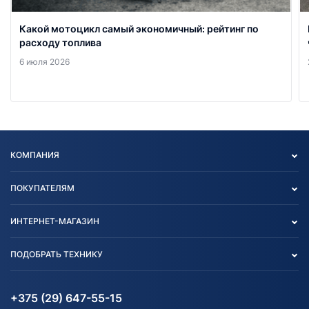
Какой мотоцикл самый экономичный: рейтинг по
расходу топлива
6 июля 2026
КОМПАНИЯ
Опт
ПОКУПАТЕЛЯМ
О нас
Контакты
Политика конфиденциальности
ИНТЕРНЕТ-МАГАЗИН
Тест-драйв
Отзыв согласия обработки
Вакансии
персональных данных
Авто и Мото
ПОДОБРАТЬ ТЕХНИКУ
Блог
Согласие на обработку
Агротехника
Партнерам
персональных данных
Огород и дача
Мототехника
Карта сайта
Информация до получения
Водный транспорт
Агротехника
+375 (29) 647-55-15