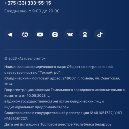
согласия на обработку
Электротранспорт
Электротранспорт
+375 (33) 333-55-15
персональных данных
Активный отдых и спорт
Лодочные моторные
Ежедневно, с 9:00 до 20:00
Доставка
Здоровье
Оплата
Для дома
Кредит и рассрочка
Дополнительные услуги
Гарантия и возврат
Оставить отзыв
Договор публичной оферты
© 2026 «Автовеломото»
Правила публикации отзывов о
Наименование юридического лица: Общество с ограниченной
товаре
ответственностью "ТехноАгро".
Обработка файлов cookie
Юридический и почтовый адрес: 246007, г. Гомель, ул. Советская,
Постановка транспорта на учет
157А
Госрегистрация: решения Гомельского городского исполнительного
Обновления в ЭПТС 2024
комитета от 10.05.2023 г.,
в Едином государственном регистре юридических лиц и
индивидуальных предпринимателей.
Свидетельство о государственной регистрации №491051737, УНП
№491051737.
Дата регистрации в Торговом реестре Республики Беларусь: