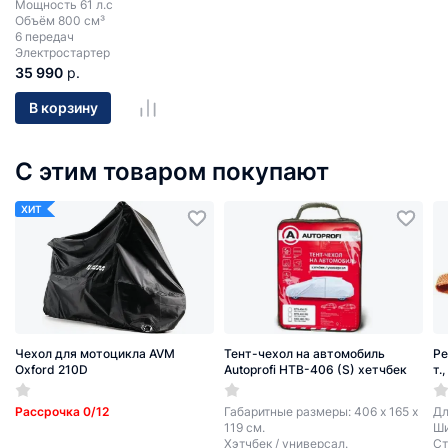
Мощность 61 л.с
Объём 800 см³
6 передач
Электростартер
35 990
р.
В корзину
С этим товаром покупают
ХИТ
Чехол для мотоцикла AVM
Тент-чехол на автомобиль
Ре
Oxford 210D
Autoprofi HTB-406 (S) хетчбек
т.
Рассрочка 0/12
Габаритные размеры: 406 х 165 х
Дл
119 см.
Ши
Хэтчбек / универсал.
Ст