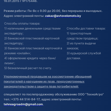
16.01.2015 г №175446.
Режим работы: Пн-Вс с 9.00 до 20.00, без перерыва и выходных.
Адрес электронной почты:
zakaz@avtovelomoto.by
Способы оплаты товара:
1) наличными денежными средствами
Способы доставки товара:
экспедитору;
1) транспортным
2) банковской пластиковой карточкой
средством продавца;
экспедитору;
2) из пункта выдачи
3) банковской пластиковой карточкой в
заказов;
режиме «онлайн»;
3) курьерской службой
4) оформление кредита через банк/
доставки.
лизинг;
5) безналичный расчет по счету.
Уполномоченный продавцом на рассмотрение обращений
покупателей о нарушении их прав, предусмотренных
законодательством о защите прав потребителей:
специалист по послепродажному обслуживанию ООО "ТехноАгро"
тел.: +375 44 514-84-17, адрес электронной почты:
tehnoagroadm@gmail.com
.