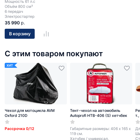
Мощность 61 л.с
Объём 800 см³
6 передач
Электростартер
35 990
р.
В корзину
С этим товаром покупают
ХИТ
Чехол для мотоцикла AVM
Тент-чехол на автомобиль
Ре
Oxford 210D
Autoprofi HTB-406 (S) хетчбек
т.
Рассрочка 0/12
Габаритные размеры: 406 х 165 х
Дл
119 см.
Ши
Хэтчбек / универсал.
Ст