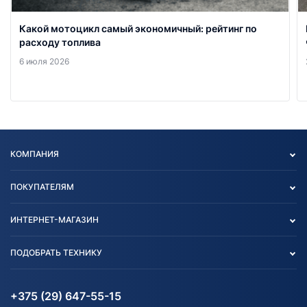
Какой мотоцикл самый экономичный: рейтинг по
расходу топлива
6 июля 2026
КОМПАНИЯ
Опт
ПОКУПАТЕЛЯМ
О нас
Контакты
Политика конфиденциальности
ИНТЕРНЕТ-МАГАЗИН
Тест-драйв
Отзыв согласия обработки
Вакансии
персональных данных
Авто и Мото
ПОДОБРАТЬ ТЕХНИКУ
Блог
Согласие на обработку
Агротехника
Партнерам
персональных данных
Огород и дача
Мототехника
Карта сайта
Информация до получения
Водный транспорт
Агротехника
+375 (29) 647-55-15