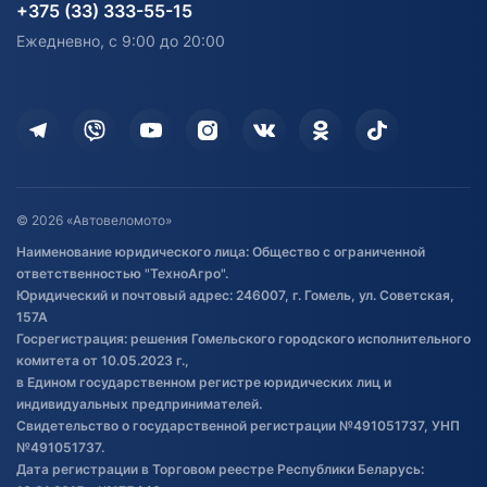
согласия на обработку
Электротранспорт
Электротранспорт
+375 (33) 333-55-15
персональных данных
Активный отдых и спорт
Лодочные моторные
Ежедневно, с 9:00 до 20:00
Доставка
Здоровье
Оплата
Для дома
Кредит и рассрочка
Дополнительные услуги
Гарантия и возврат
Оставить отзыв
Договор публичной оферты
© 2026 «Автовеломото»
Правила публикации отзывов о
Наименование юридического лица: Общество с ограниченной
товаре
ответственностью "ТехноАгро".
Обработка файлов cookie
Юридический и почтовый адрес: 246007, г. Гомель, ул. Советская,
Постановка транспорта на учет
157А
Госрегистрация: решения Гомельского городского исполнительного
Обновления в ЭПТС 2024
комитета от 10.05.2023 г.,
в Едином государственном регистре юридических лиц и
индивидуальных предпринимателей.
Свидетельство о государственной регистрации №491051737, УНП
№491051737.
Дата регистрации в Торговом реестре Республики Беларусь: