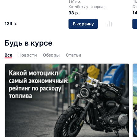
119 см.
Ши
Хэтчбек / универсал.
Ст
98
р.
1
129
р.
В корзину
Будь в курсе
Все
Новости
Обзоры
Статьи