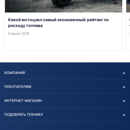
Какой мотоцикл самый экономичный: рейтинг по
расходу топлива
6 июля 2026
КОМПАНИЯ
Опт
ПОКУПАТЕЛЯМ
О нас
Контакты
Политика конфиденциальности
ИНТЕРНЕТ-МАГАЗИН
Тест-драйв
Отзыв согласия обработки
Вакансии
персональных данных
Авто и Мото
ПОДОБРАТЬ ТЕХНИКУ
Блог
Согласие на обработку
Агротехника
Партнерам
персональных данных
Огород и дача
Мототехника