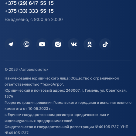
Карта сайта
Информация до получения
Водный транспорт
Агротехника
+375 (29) 647-55-15
согласия на обработку
Электротранспорт
Электротранспорт
+375 (33) 333-55-15
персональных данных
Активный отдых и спорт
Лодочные моторные
Ежедневно, с 9:00 до 20:00
Доставка
Здоровье
Оплата
Для дома
Кредит и рассрочка
Дополнительные услуги
Гарантия и возврат
Оставить отзыв
Договор публичной оферты
© 2026 «Автовеломото»
Правила публикации отзывов о
Наименование юридического лица: Общество с ограниченной
товаре
ответственностью "ТехноАгро".
Обработка файлов cookie
Юридический и почтовый адрес: 246007, г. Гомель, ул. Советская,
Постановка транспорта на учет
157А
Госрегистрация: решения Гомельского городского исполнительного
Обновления в ЭПТС 2024
комитета от 10.05.2023 г.,
в Едином государственном регистре юридических лиц и
индивидуальных предпринимателей.
Свидетельство о государственной регистрации №491051737, УНП
№491051737.