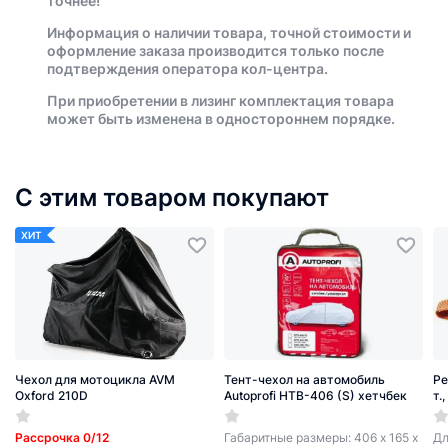
точнее!
Информация о наличии товара, точной стоимости и
оформление заказа производится только после
подтверждения оператора кол-центра.
При приобретении в лизинг комплектация товара
может быть изменена в одностороннем порядке.
С этим товаром покупают
ХИТ
Чехол для мотоцикла AVM
Тент-чехол на автомобиль
Ре
Oxford 210D
Autoprofi HTB-406 (S) хетчбек
т.
Рассрочка 0/12
Габаритные размеры: 406 х 165 х
Дл