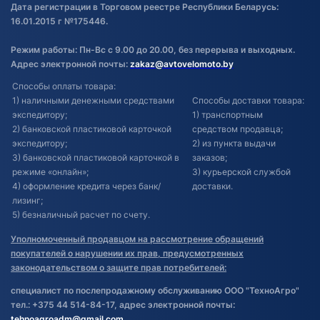
Дата регистрации в Торговом реестре Республики Беларусь:
16.01.2015 г №175446.
Режим работы: Пн-Вс с 9.00 до 20.00, без перерыва и выходных.
Адрес электронной почты:
zakaz@avtovelomoto.by
Способы оплаты товара:
1) наличными денежными средствами
Способы доставки товара:
экспедитору;
1) транспортным
2) банковской пластиковой карточкой
средством продавца;
экспедитору;
2) из пункта выдачи
3) банковской пластиковой карточкой в
заказов;
режиме «онлайн»;
3) курьерской службой
4) оформление кредита через банк/
доставки.
лизинг;
5) безналичный расчет по счету.
Уполномоченный продавцом на рассмотрение обращений
покупателей о нарушении их прав, предусмотренных
законодательством о защите прав потребителей:
специалист по послепродажному обслуживанию ООО "ТехноАгро"
тел.: +375 44 514-84-17, адрес электронной почты:
tehnoagroadm@gmail.com
.