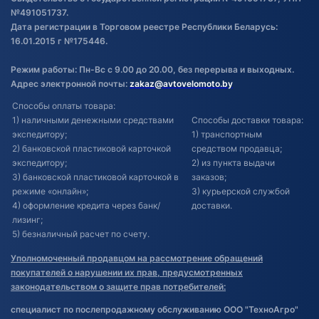
№491051737.
Дата регистрации в Торговом реестре Республики Беларусь:
16.01.2015 г №175446.
Режим работы: Пн-Вс с 9.00 до 20.00, без перерыва и выходных.
Адрес электронной почты:
zakaz@avtovelomoto.by
Способы оплаты товара:
1) наличными денежными средствами
Способы доставки товара:
экспедитору;
1) транспортным
2) банковской пластиковой карточкой
средством продавца;
экспедитору;
2) из пункта выдачи
3) банковской пластиковой карточкой в
заказов;
режиме «онлайн»;
3) курьерской службой
4) оформление кредита через банк/
доставки.
лизинг;
5) безналичный расчет по счету.
Уполномоченный продавцом на рассмотрение обращений
покупателей о нарушении их прав, предусмотренных
законодательством о защите прав потребителей:
специалист по послепродажному обслуживанию ООО "ТехноАгро"