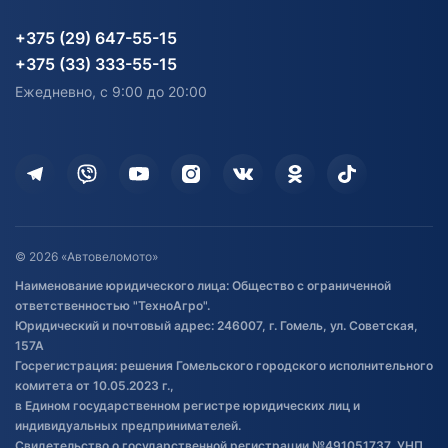
Партнерам
персональных данных
Огород и дача
Мототехника
Карта сайта
Информация до получения
Водный транспорт
Агротехника
+375 (29) 647-55-15
согласия на обработку
Электротранспорт
Электротранспорт
+375 (33) 333-55-15
персональных данных
Активный отдых и спорт
Лодочные моторные
Ежедневно, с 9:00 до 20:00
Доставка
Здоровье
Оплата
Для дома
Кредит и рассрочка
Дополнительные услуги
Гарантия и возврат
Оставить отзыв
Договор публичной оферты
© 2026 «Автовеломото»
Правила публикации отзывов о
Наименование юридического лица: Общество с ограниченной
товаре
ответственностью "ТехноАгро".
Обработка файлов cookie
Юридический и почтовый адрес: 246007, г. Гомель, ул. Советская,
Постановка транспорта на учет
157А
Госрегистрация: решения Гомельского городского исполнительного
Обновления в ЭПТС 2024
комитета от 10.05.2023 г.,
в Едином государственном регистре юридических лиц и
индивидуальных предпринимателей.
Свидетельство о государственной регистрации №491051737, УНП