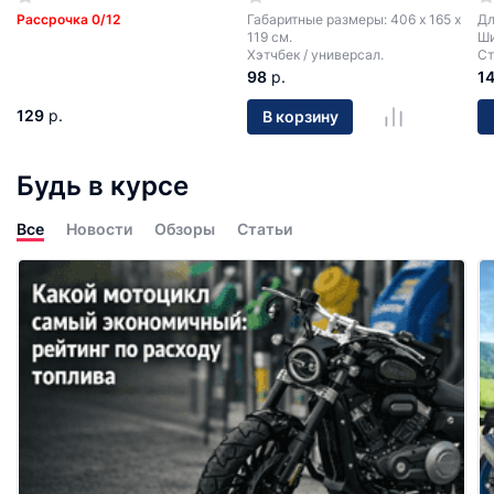
Рассрочка 0/12
Габаритные размеры: 406 х 165 х
Дл
119 см.
Ши
Хэтчбек / универсал.
Ст
98
р.
1
129
р.
В корзину
Будь в курсе
Все
Новости
Обзоры
Статьи