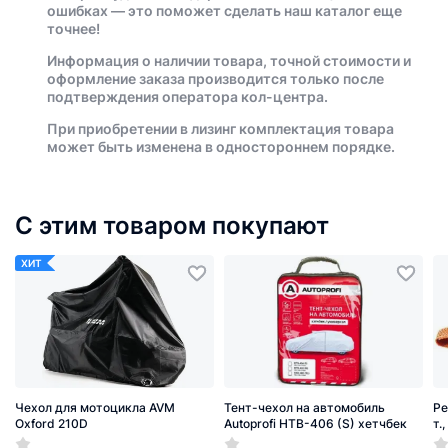
ошибках — это поможет сделать наш каталог еще
точнее!
Информация о наличии товара, точной стоимости и
оформление заказа производится только после
подтверждения оператора кол-центра.
При приобретении в лизинг комплектация товара
может быть изменена в одностороннем порядке.
С этим товаром покупают
ХИТ
Чехол для мотоцикла AVM
Тент-чехол на автомобиль
Ре
Oxford 210D
Autoprofi HTB-406 (S) хетчбек
т.