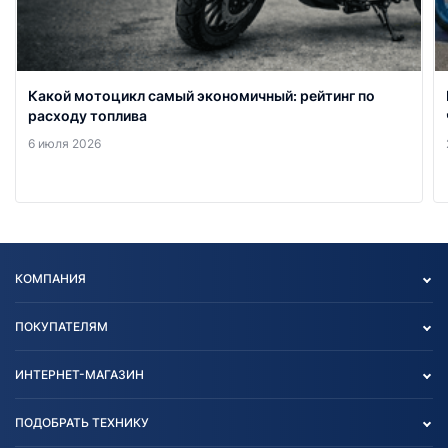
Какой мотоцикл самый экономичный: рейтинг по
расходу топлива
6 июля 2026
КОМПАНИЯ
Опт
ПОКУПАТЕЛЯМ
О нас
Контакты
Политика конфиденциальности
ИНТЕРНЕТ-МАГАЗИН
Тест-драйв
Отзыв согласия обработки
Вакансии
персональных данных
Авто и Мото
ПОДОБРАТЬ ТЕХНИКУ
Блог
Согласие на обработку
Агротехника