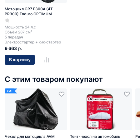
Мотоцикл GR7 F300A (4T
PR300) Enduro OPTIMUM
Мощность 24 л.с
Объём 287 см³
5 передач
Электростартер + кик-стартер
9 663
р.
В корзину
С этим товаром покупают
ХИТ
Чехол для мотоцикла AVM
Тент-чехол на автомобиль
Ре