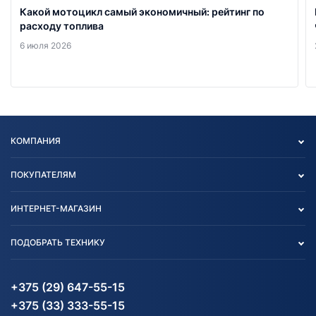
Какой мотоцикл самый экономичный: рейтинг по
расходу топлива
6 июля 2026
КОМПАНИЯ
Опт
ПОКУПАТЕЛЯМ
О нас
Контакты
Политика конфиденциальности
ИНТЕРНЕТ-МАГАЗИН
Тест-драйв
Отзыв согласия обработки
Вакансии
персональных данных
Авто и Мото
ПОДОБРАТЬ ТЕХНИКУ
Блог
Согласие на обработку
Агротехника
Партнерам
персональных данных
Огород и дача
Мототехника
Карта сайта
Информация до получения
Водный транспорт
Агротехника
+375 (29) 647-55-15
согласия на обработку
Электротранспорт
Электротранспорт
+375 (33) 333-55-15