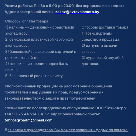
Режим работы: Пн-Вс с 9.00 до 20.00, без перерыва и выходных.
Адрес электронной почты:
zakaz@avtovelomoto.by
Способы оплаты товара:
1) наличными денежными средствами
Способы доставки товара:
экспедитору;
1) транспортным
2) банковской пластиковой карточкой
средством продавца;
экспедитору;
2) из пункта выдачи
3) банковской пластиковой карточкой в
заказов;
режиме «онлайн»;
3) курьерской службой
4) оформление кредита через банк/
доставки.
лизинг;
5) безналичный расчет по счету.
Уполномоченный продавцом на рассмотрение обращений
покупателей о нарушении их прав, предусмотренных
законодательством о защите прав потребителей:
специалист по послепродажному обслуживанию ООО "ТехноАгро"
тел.: +375 44 514-84-17, адрес электронной почты:
tehnoagroadm@gmail.com
.
Для связи с руководством Вы можете заполнить форму по ссылке: