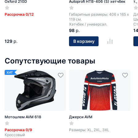
Oxford 210D
Autoprofi HTB-406 (S) хетчбек
т.
Рассрочка 0/12
Габаритные размеры: 406 х 165 х
Дл
119 см.
Ши
Хэтчбек / универсал.
Ст
98
р.
1
129
р.
В корзину
Сопутствующие товары
ХИТ
Мотошлем AVM 618
Джерси AVM
Рассрочка 0/9
Размеры: XL, 2XL, 3XL
Кроссовый