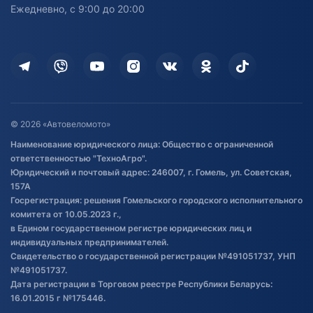
персональных данных
Активный отдых и спорт
Лодочные моторные
Ежедневно, с 9:00 до 20:00
Доставка
Здоровье
Оплата
Для дома
Кредит и рассрочка
Дополнительные услуги
Гарантия и возврат
Оставить отзыв
Договор публичной оферты
© 2026 «Автовеломото»
Правила публикации отзывов о
Наименование юридического лица: Общество с ограниченной
товаре
ответственностью "ТехноАгро".
Обработка файлов cookie
Юридический и почтовый адрес: 246007, г. Гомель, ул. Советская,
Постановка транспорта на учет
157А
Госрегистрация: решения Гомельского городского исполнительного
Обновления в ЭПТС 2024
комитета от 10.05.2023 г.,
в Едином государственном регистре юридических лиц и
индивидуальных предпринимателей.
Свидетельство о государственной регистрации №491051737, УНП
№491051737.
Дата регистрации в Торговом реестре Республики Беларусь:
16.01.2015 г №175446.