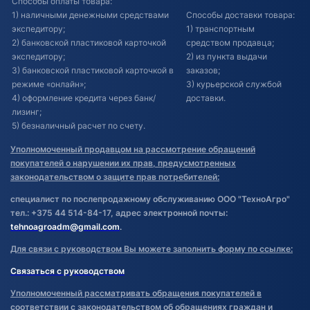
Способы оплаты товара:
1) наличными денежными средствами
Способы доставки товара:
экспедитору;
1) транспортным
2) банковской пластиковой карточкой
средством продавца;
экспедитору;
2) из пункта выдачи
3) банковской пластиковой карточкой в
заказов;
режиме «онлайн»;
3) курьерской службой
4) оформление кредита через банк/
доставки.
лизинг;
5) безналичный расчет по счету.
Уполномоченный продавцом на рассмотрение обращений
покупателей о нарушении их прав, предусмотренных
законодательством о защите прав потребителей:
специалист по послепродажному обслуживанию ООО "ТехноАгро"
тел.: +375 44 514-84-17, адрес электронной почты:
tehnoagroadm@gmail.com
.
Для связи с руководством Вы можете заполнить форму по ссылке:
Связаться с руководством
Уполномоченный рассматривать обращения покупателей в
соответствии с законодательством об обращениях граждан и