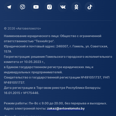
Кредит и рассрочка
Дополнительные услуги
Гарантия и возврат
Оставить отзыв
Договор публичной оферты
© 2026 «Автовеломото»
Правила публикации отзывов о
Наименование юридического лица: Общество с ограниченной
товаре
ответственностью "ТехноАгро".
Обработка файлов cookie
Юридический и почтовый адрес: 246007, г. Гомель, ул. Советская,
Постановка транспорта на учет
157А
Госрегистрация: решения Гомельского городского исполнительного
Обновления в ЭПТС 2024
комитета от 10.05.2023 г.,
в Едином государственном регистре юридических лиц и
индивидуальных предпринимателей.
Свидетельство о государственной регистрации №491051737, УНП
№491051737.
Дата регистрации в Торговом реестре Республики Беларусь:
16.01.2015 г №175446.
Режим работы: Пн-Вс с 9.00 до 20.00, без перерыва и выходных.
Адрес электронной почты:
zakaz@avtovelomoto.by