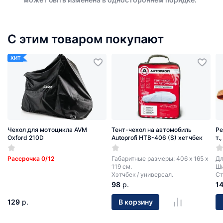
С этим товаром покупают
ХИТ
Чехол для мотоцикла AVM
Тент-чехол на автомобиль
Ре
Oxford 210D
Autoprofi HTB-406 (S) хетчбек
т.
Рассрочка 0/12
Габаритные размеры: 406 х 165 х
Дл
119 см.
Ши
Хэтчбек / универсал.
Ст
98
р.
1
129
р.
В корзину