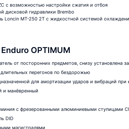
SZC с возможностью настройки сжатия и отбоя
ой дисковой гидравлики Brembo
ль Loncin MT-250 2T с жидкостной системой охлажден
 Enduro OPTIMUM
атель от посторонних предметов, снизу установлена з
 длительных перегонов по бездорожью
дназначенной для амортизации ударов и вибраций при 
й и манёвренный
алюминия с фрезерованными алюминиевыми ступицами 
пь DID
ными магистралями