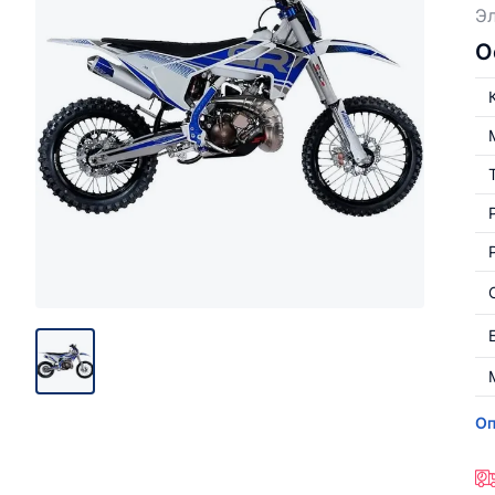
Эл
О
Оп