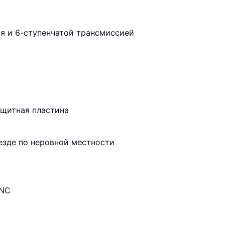
ия и 6-ступенчатой трансмиссией
ащитная пластина
езде по неровной местности
CNC