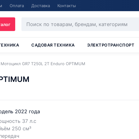
м
Оплата
Доставка
Контакты
талог
ТЕХНИКА
САДОВАЯ ТЕХНИКА
ЭЛЕКТРОТРАНСПОРТ
Мотоцикл GR7 T250L 2T Enduro OPTIMUM
OPTIMUM
одель 2022 года
щность 37 л.с
бъём 250 см³
передач