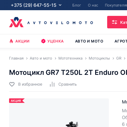
+375 (29) 647-55-15
Блог
О нас
Покупателя
Ка
АКЦИИ
УЦЕНКА
АВТО И МОТО
АГРО
Главная
Авто и мото
Мототехника
Мотоциклы
GR
Мотоцикл GR7 T250L 2T Enduro 
В избранное
Cравнить
АКЦИЯ
М
Мо
О
6 