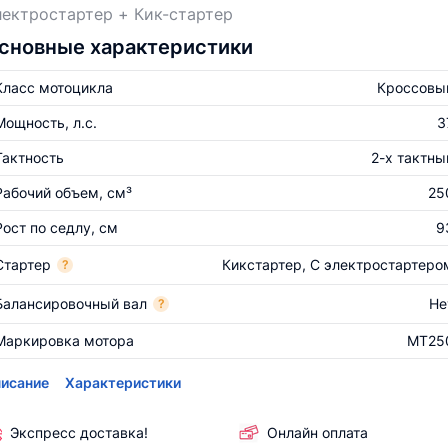
ектростартер + Кик-стартер
сновные характеристики
Класс мотоцикла
Кроссовы
Мощность, л.с.
3
Тактность
2-х тактны
Рабочий объем, см³
25
Рост по седлу, см
9
Стартер
Кикстартер, С электростартеро
?
Балансировочный вал
Не
?
Маркировка мотора
MT25
исание
Характеристики
Экспресс доставка!
Онлайн оплата