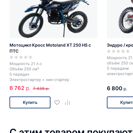
Мотоцикл Кросс Motoland XT 250 HS с
Эндуро / кр
ПТС
Мощность 21 
объём 250 с
Мощность 21 л.с
5 передачи
Объём 250 см³
электростарт
5 передач
Электростартер + кик-стартер
6 762
р.
6 800
7 438
р.
р.
Купить
Купит
С этим товаром покупают