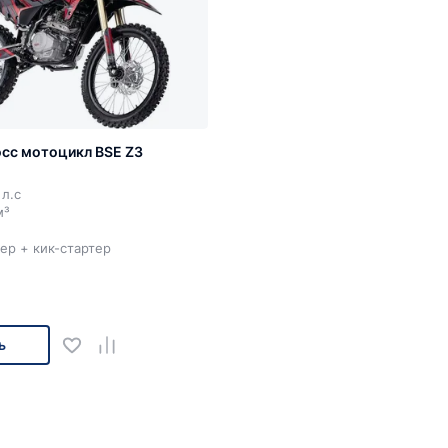
осс мотоцикл BSE Z3
л.с
м³
ер + кик-стартер
ь