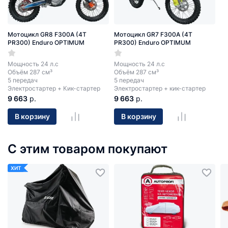
Мотоцикл GR8 F300A (4T
Мотоцикл GR7 F300A (4T
PR300) Enduro OPTIMUM
PR300) Enduro OPTIMUM
Мощность 24 л.с
Мощность 24 л.с
Объём 287 см³
Объём 287 см³
5 передач
5 передач
Электростартер + Кик-стартер
Электростартер + кик-стартер
9 663
р.
9 663
р.
В корзину
В корзину
С этим товаром покупают
ХИТ