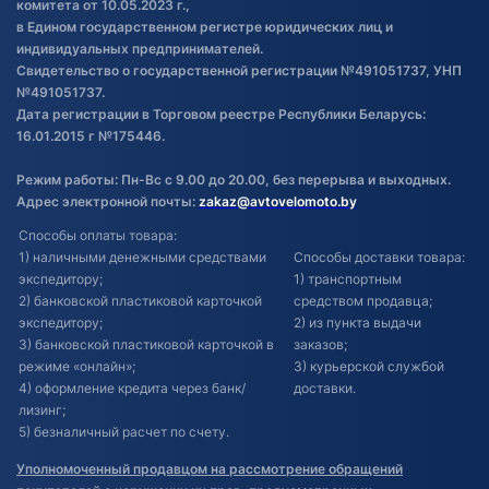
комитета от 10.05.2023 г.,
в Едином государственном регистре юридических лиц и
индивидуальных предпринимателей.
Свидетельство о государственной регистрации №491051737, УНП
№491051737.
Дата регистрации в Торговом реестре Республики Беларусь:
16.01.2015 г №175446.
Режим работы: Пн-Вс с 9.00 до 20.00, без перерыва и выходных.
Адрес электронной почты:
zakaz@avtovelomoto.by
Способы оплаты товара:
1) наличными денежными средствами
Способы доставки товара:
экспедитору;
1) транспортным
2) банковской пластиковой карточкой
средством продавца;
экспедитору;
2) из пункта выдачи
3) банковской пластиковой карточкой в
заказов;
режиме «онлайн»;
3) курьерской службой
4) оформление кредита через банк/
доставки.
лизинг;
5) безналичный расчет по счету.
Уполномоченный продавцом на рассмотрение обращений