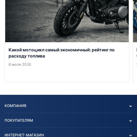
Какой мотоцикл самый экономичный: рейтинг по
расходу топлива
6 июля 2026
КОМПАНИЯ
Опт
ПОКУПАТЕЛЯМ
О нас
Контакты
Политика конфиденциальности
ИНТЕРНЕТ-МАГАЗИН