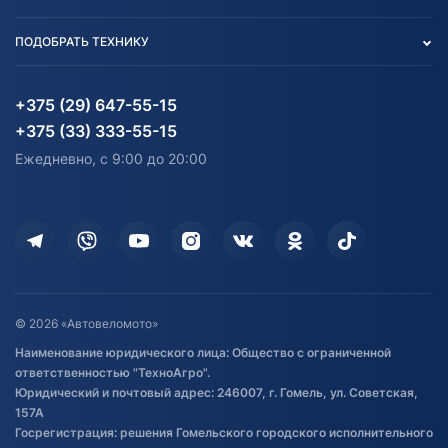
Тест-драйв
Отзыв согласия обработки
Вакансии
персональных данных
Авто и Мото
ПОДОБРАТЬ ТЕХНИКУ
Блог
Согласие на обработку
Агротехника
Партнерам
персональных данных
Огород и дача
Мототехника
Карта сайта
Информация до получения
Водный транспорт
Агротехника
+375 (29) 647-55-15
согласия на обработку
Электротранспорт
Электротранспорт
+375 (33) 333-55-15
персональных данных
Активный отдых и спорт
Лодочные моторные
Ежедневно, с 9:00 до 20:00
Доставка
Здоровье
Оплата
Для дома
Кредит и рассрочка
Дополнительные услуги
Гарантия и возврат
Оставить отзыв
Договор публичной оферты
© 2026 «Автовеломото»
Правила публикации отзывов о
Наименование юридического лица: Общество с ограниченной
товаре
ответственностью "ТехноАгро".
Обработка файлов cookie
Юридический и почтовый адрес: 246007, г. Гомель, ул. Советская,
Постановка транспорта на учет
157А
Госрегистрация: решения Гомельского городского исполнительного
Обновления в ЭПТС 2024