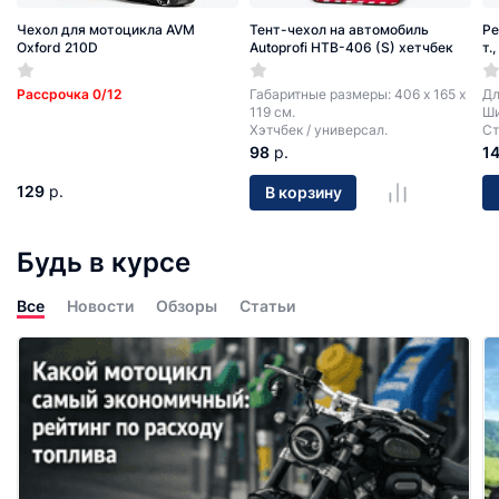
Чехол для мотоцикла AVM
Тент-чехол на автомобиль
Ре
Oxford 210D
Autoprofi HTB-406 (S) хетчбек
т.
Рассрочка 0/12
Габаритные размеры: 406 х 165 х
Дл
119 см.
Ши
Хэтчбек / универсал.
Ст
98
р.
1
129
р.
В корзину
Будь в курсе
Все
Новости
Обзоры
Статьи