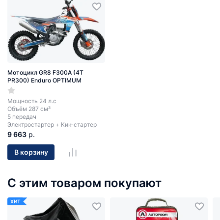
Мотоцикл GR8 F300A (4T
PR300) Enduro OPTIMUM
Мощность 24 л.с
Объём 287 см³
5 передач
Электростартер + Кик-стартер
9 663
р.
В корзину
С этим товаром покупают
ХИТ