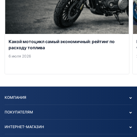
Какой мотоцикл самый экономичный: рейтинг по
расходу топлива
6 июля 2026
КОМПАНИЯ
Опт
ПОКУПАТЕЛЯМ
О нас
Контакты
Политика конфиденциальности
ИНТЕРНЕТ-МАГАЗИН
Тест-драйв
Отзыв согласия обработки