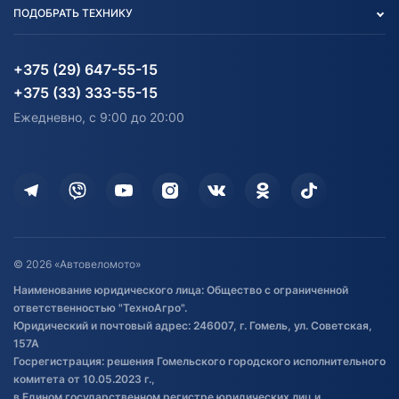
Вакансии
персональных данных
Авто и Мото
ПОДОБРАТЬ ТЕХНИКУ
Блог
Согласие на обработку
Агротехника
Партнерам
персональных данных
Огород и дача
Мототехника
Карта сайта
Информация до получения
Водный транспорт
Агротехника
+375 (29) 647-55-15
согласия на обработку
Электротранспорт
Электротранспорт
+375 (33) 333-55-15
персональных данных
Активный отдых и спорт
Лодочные моторные
Ежедневно, с 9:00 до 20:00
Доставка
Здоровье
Оплата
Для дома
Кредит и рассрочка
Дополнительные услуги
Гарантия и возврат
Оставить отзыв
Договор публичной оферты
© 2026 «Автовеломото»
Правила публикации отзывов о
Наименование юридического лица: Общество с ограниченной
товаре
ответственностью "ТехноАгро".
Обработка файлов cookie
Юридический и почтовый адрес: 246007, г. Гомель, ул. Советская,
Постановка транспорта на учет
157А
Госрегистрация: решения Гомельского городского исполнительного
Обновления в ЭПТС 2024
комитета от 10.05.2023 г.,
в Едином государственном регистре юридических лиц и