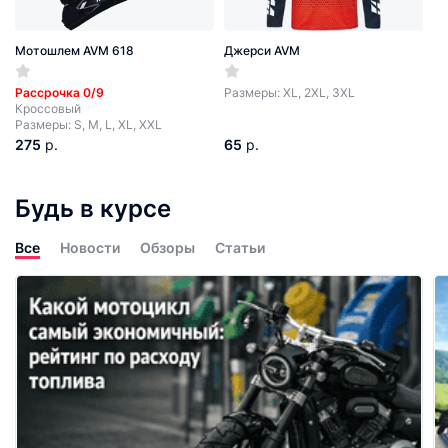
Мотошлем AVM 618
Джерси AVM
Рассрочка 0/9
Размеры: XL, 2XL, 3XL
Кроссовый
Размеры: S, M, L, XL, XXL
275
р.
65
р.
Будь в курсе
Все
Новости
Обзоры
Статьи