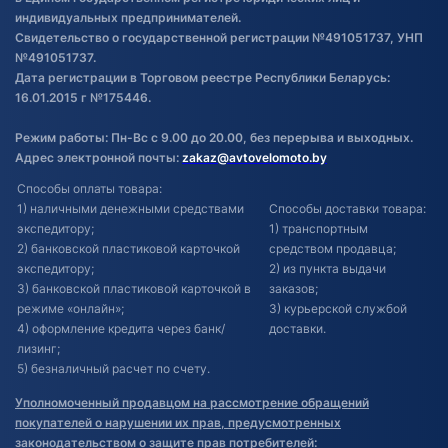
индивидуальных предпринимателей.
Свидетельство о государственной регистрации №491051737, УНП
№491051737.
Дата регистрации в Торговом реестре Республики Беларусь:
16.01.2015 г №175446.
Режим работы: Пн-Вс с 9.00 до 20.00, без перерыва и выходных.
Адрес электронной почты:
zakaz@avtovelomoto.by
Способы оплаты товара:
1) наличными денежными средствами
Способы доставки товара:
экспедитору;
1) транспортным
2) банковской пластиковой карточкой
средством продавца;
экспедитору;
2) из пункта выдачи
3) банковской пластиковой карточкой в
заказов;
режиме «онлайн»;
3) курьерской службой
4) оформление кредита через банк/
доставки.
лизинг;
5) безналичный расчет по счету.
Уполномоченный продавцом на рассмотрение обращений
покупателей о нарушении их прав, предусмотренных
законодательством о защите прав потребителей: