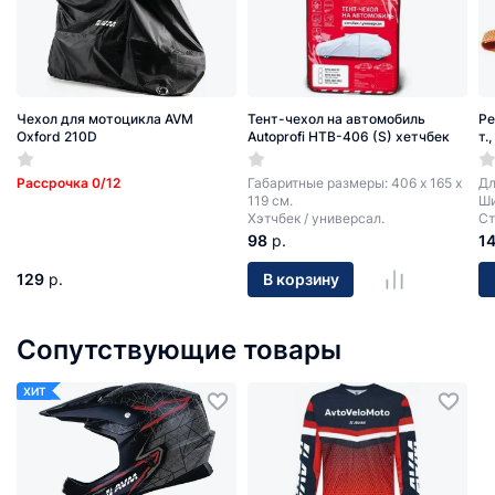
Чехол для мотоцикла AVM
Тент-чехол на автомобиль
Ре
Oxford 210D
Autoprofi HTB-406 (S) хетчбек
т.
Рассрочка 0/12
Габаритные размеры: 406 х 165 х
Дл
119 см.
Ши
Хэтчбек / универсал.
Ст
98
р.
1
129
р.
В корзину
Сопутствующие товары
ХИТ