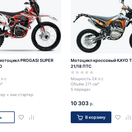
мотоцикл PROGASI SUPER
Мотоцикл кроссовый KAYO T
O
21/18 ПТС
л.с
Мощность 24 л.с
м³
Объём 271 см³
5 передач
ер + кик-стартер
10 303
р.
ь
В корзину