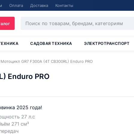
м
Оплата
Доставка
Контакты
талог
ТЕХНИКА
САДОВАЯ ТЕХНИКА
ЭЛЕКТРОТРАНСПОРТ
Мотоцикл GR7 F300A (4T CB300RL) Enduro PRO
) Enduro PRO
винка 2025 года!
щность 27 л.с
ъём 271 см³
передач