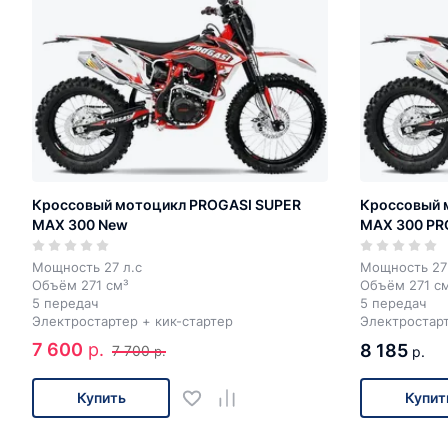
Кроссовый мотоцикл PROGASI SUPER
Кроссовый 
MAX 300 New
MAX 300 PR
Мощность 27 л.с
Мощность 27 
Объём 271 см³
Объём 271 с
5 передач
5 передач
Электростартер + кик-стартер
Электростарт
7 600
р.
8 185
7 700
р.
р.
Купить
Купит