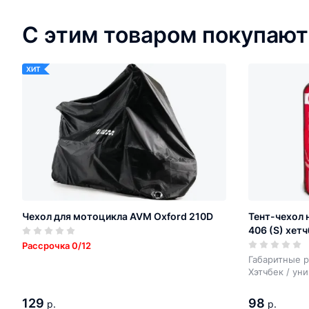
С этим товаром покупают
ХИТ
Чехол для мотоцикла AVM Oxford 210D
Тент-чехол 
406 (S) хетч
Рассрочка 0/12
Габаритные р
Хэтчбек / ун
129
98
р.
р.