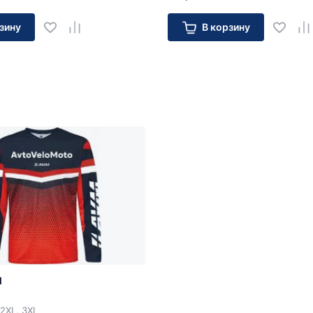
зину
В корзину
M
2XL, 3XL