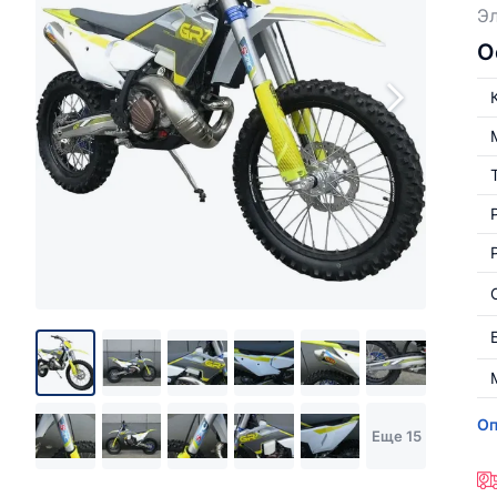
Эл
О
Оп
Еще 15