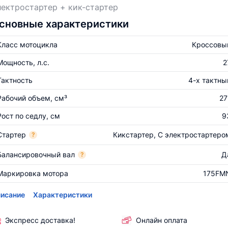
ектростартер + кик-стартер
сновные характеристики
Класс мотоцикла
Кроссовы
Мощность, л.с.
2
Тактность
4-х тактны
Рабочий объем, см³
27
Рост по седлу, см
9
Стартер
Кикстартер, С электростартеро
?
Балансировочный вал
Д
?
Маркировка мотора
175FM
исание
Характеристики
Экспресс доставка!
Онлайн оплата