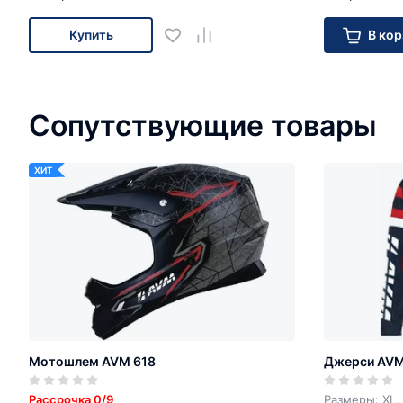
Купить
В кор
Сопутствующие товары
ХИТ
Мотошлем AVM 618
Джерси AV
Рассрочка 0/9
Размеры: XL, 