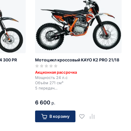
4 300 PR
Мотоцикл кроссовый KAYO K2 PRO 21/18
Акционная рассрочка
Мощность 24 л.с
Объём 271 см³
5 передач
Электростартер + кик-стартер
6 600
р.
В корзину