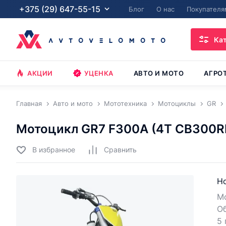
+375 (29) 647-55-15
Блог
О нас
Покупателя
Ка
АКЦИИ
УЦЕНКА
АВТО И МОТО
АГРО
Главная
Авто и мото
Мототехника
Мотоциклы
GR
Мотоцикл GR7 F300A (4T CB300RL
В избранное
Cравнить
Но
Мо
Об
5 