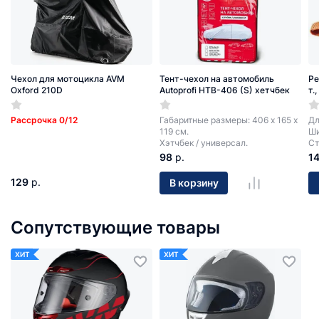
Чехол для мотоцикла AVM
Тент-чехол на автомобиль
Ре
Oxford 210D
Autoprofi HTB-406 (S) хетчбек
т.
Рассрочка 0/12
Габаритные размеры: 406 х 165 х
Дл
119 см.
Ши
Хэтчбек / универсал.
Ст
98
р.
1
129
р.
В корзину
Сопутствующие товары
ХИТ
ХИТ