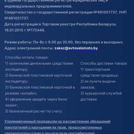
в Едином государственном регистре юридических лиц и
индивидуальных предпринимателей.
Свидетельство о государственной регистрации №491051737, УНП
№491051737.
Дата регистрации в Торговом реестре Республики Беларусь:
16.01.2015 г №175446.
Режим работы: Пн-Вс с 9.00 до 20.00, без перерыва и выходных.
Адрес электронной почты:
zakaz@avtovelomoto.by
Способы оплаты товара:
1) наличными денежными средствами
Способы доставки товара:
экспедитору;
1) транспортным
2) банковской пластиковой карточкой
средством продавца;
экспедитору;
2) из пункта выдачи
3) банковской пластиковой карточкой в
заказов;
режиме «онлайн»;
3) курьерской службой
4) оформление кредита через банк/
доставки.
лизинг;
5) безналичный расчет по счету.
Уполномоченный продавцом на рассмотрение обращений
покупателей о нарушении их прав, предусмотренных
законодательством о защите прав потребителей: