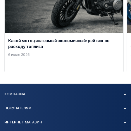
Какой мотоцикл самый экономичный: рейтинг по
расходу топлива
6 июля 2026
КОМПАНИЯ
Опт
ПОКУПАТЕЛЯМ
О нас
Контакты
Политика конфиденциальности
ИНТЕРНЕТ-МАГАЗИН
Тест-драйв
Отзыв согласия обработки