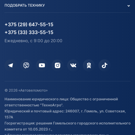
Вакансии
персональных данных
Авто и Мото
ПОДОБРАТЬ ТЕХНИКУ
Блог
Согласие на обработку
Агротехника
Партнерам
персональных данных
Огород и дача
Мототехника
Карта сайта
Информация до получения
Водный транспорт
Агротехника
+375 (29) 647-55-15
согласия на обработку
Электротранспорт
Электротранспорт
+375 (33) 333-55-15
персональных данных
Активный отдых и спорт
Лодочные моторные
Ежедневно, с 9:00 до 20:00
Доставка
Здоровье
Оплата
Для дома
Кредит и рассрочка
Дополнительные услуги
Гарантия и возврат
Оставить отзыв
Договор публичной оферты
© 2026 «Автовеломото»
Правила публикации отзывов о
Наименование юридического лица: Общество с ограниченной
товаре
ответственностью "ТехноАгро".
Обработка файлов cookie
Юридический и почтовый адрес: 246007, г. Гомель, ул. Советская,
Постановка транспорта на учет
157А
Госрегистрация: решения Гомельского городского исполнительного
Обновления в ЭПТС 2024
комитета от 10.05.2023 г.,