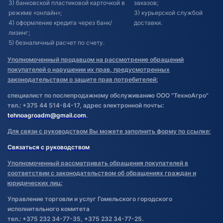
3) банковской пластиковой карточкой в
заказов;
режиме «онлайн»;
3) курьерской службой
4) оформление кредита через банк/
доставки.
лизинг;
5) безналичный расчет по счету.
Уполномоченный продавцом на рассмотрение обращений
покупателей о нарушении их прав, предусмотренных
законодательством о защите прав потребителей:
специалист по послепродажному обслуживанию ООО "ТехноАгро"
тел.: +375 44 514-84-17, адрес электронной почты:
tehnoagroadm@gmail.com
.
Для связи с руководством Вы можете заполнить форму по ссылке:
Связаться с руководством
Уполномоченный рассматривать обращения покупателей в
соответствии с законодательством об обращениях граждан и
юридических лиц:
Управление торговли и услуг Гомельского городского
исполнительного комитета
тел.: +375 232 34-77-35, +375 232 34-77-25.