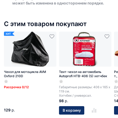
может быть изменена в одностороннем порядке.
С этим товаром покупают
ХИТ
Чехол для мотоцикла AVM
Тент-чехол на автомобиль
Ре
Oxford 210D
Autoprofi HTB-406 (S) хетчбек
т.
Рассрочка 0/12
Габаритные размеры: 406 х 165 х
Дл
119 см.
Ши
Хэтчбек / универсал.
Ст
98
р.
1
129
р.
В корзину