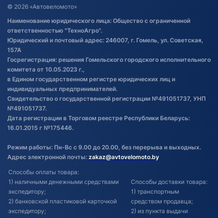
Договор публичной оферты
© 2026 «Автовеломото»
Правила публикации отзывов о
Наименование юридического лица: Общество с ограниченной
товаре
ответственностью "ТехноАгро".
Обработка файлов cookie
Юридический и почтовый адрес: 246007, г. Гомель, ул. Советская,
Постановка транспорта на учет
157А
Госрегистрация: решения Гомельского городского исполнительного
Обновления в ЭПТС 2024
комитета от 10.05.2023 г.,
в Едином государственном регистре юридических лиц и
индивидуальных предпринимателей.
Свидетельство о государственной регистрации №491051737, УНП
№491051737.
Дата регистрации в Торговом реестре Республики Беларусь:
16.01.2015 г №175446.
Режим работы: Пн-Вс с 9.00 до 20.00, без перерыва и выходных.
Адрес электронной почты:
zakaz@avtovelomoto.by
Способы оплаты товара:
1) наличными денежными средствами
Способы доставки товара:
экспедитору;
1) транспортным
2) банковской пластиковой карточкой
средством продавца;
экспедитору;
2) из пункта выдачи