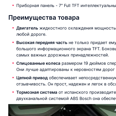
Приборная панель - 7″ Full TFT интеллектуальн
Преимущества товара
Д
вигатель
жидкостного охлаждения мощностью
любой дороге.
Высокая передняя часть
не только придает ему
большого информационного экрана TFT. Боков
самых важных дорожных принадлежностей.
Спицованные колеса
размером 19 дюймов спер
Они лучше адаптированы к неровностям дорог 
Цепной привод
обеспечивает непосредственную 
отзывчивость. Он прост, надежен и легок в об
Тормозная система
от испанского производите
двухканальной системой ABS Bosch она обеспеч