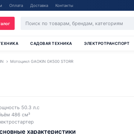
м
Оплата
Доставка
Контакты
талог
ТЕХНИКА
САДОВАЯ ТЕХНИКА
ЭЛЕКТРОТРАНСПОРТ
IN
Мотоцикл GAOKIN GK500 STORR
щность 50.3 л.с
бъём 486 см³
лектростартер
сновные характеристики