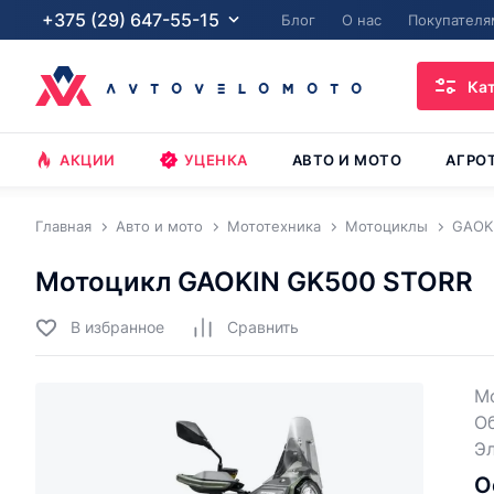
+375 (29) 647-55-15
Блог
О нас
Покупателя
Ка
АКЦИИ
УЦЕНКА
АВТО И МОТО
АГРО
Главная
Авто и мото
Мототехника
Мотоциклы
GAOK
Мотоцикл GAOKIN GK500 STORR
В избранное
Cравнить
Мо
О
Э
О