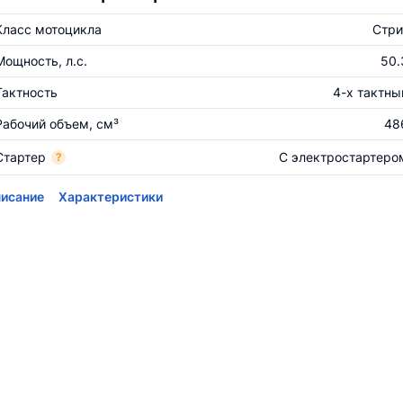
Класс мотоцикла
Стри
Мощность, л.с.
50.
Тактность
4-х тактны
Рабочий объем, см³
48
Стартер
С электростартеро
?
исание
Характеристики