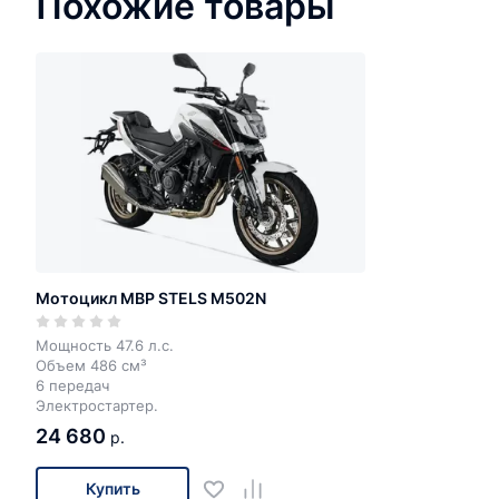
Похожие товары
Мотоцикл MBP STELS M502N
Мощность 47.6 л.с.
Объем 486 см³
6 передач
Электростартер.
24 680
р.
Купить