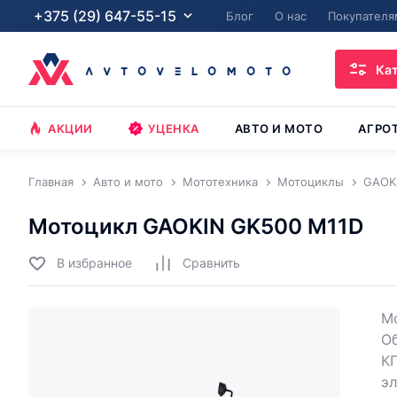
+375 (29) 647-55-15
Блог
О нас
Покупателя
Ка
АКЦИИ
УЦЕНКА
АВТО И МОТО
АГРО
Главная
Авто и мото
Мототехника
Мотоциклы
GAOK
Мотоцикл GAOKIN GK500 M11D
В избранное
Cравнить
Мо
О
КП
э