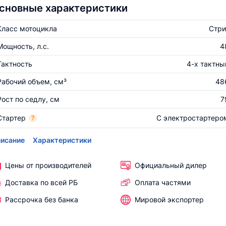
сновные характеристики
Класс мотоцикла
Стри
Мощность, л.с.
4
Тактность
4-х тактны
Рабочий объем, см³
48
Рост по седлу, см
7
Стартер
С электростартеро
?
исание
Характеристики
Цены от производителей
Официальный дилер
Доставка по всей РБ
Оплата частями
Рассрочка без банка
Мировой экспортер