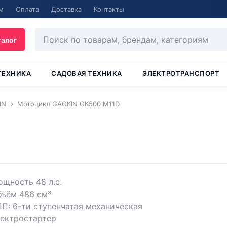
м
Оплата
Доставка
Контакты
талог
ТЕХНИКА
САДОВАЯ ТЕХНИКА
ЭЛЕКТРОТРАНСПОРТ
IN
Мотоцикл GAOKIN GK500 M11D
щность 48 л.с.
бъём 486 см³
П: 6-ти ступенчатая механическая
лектростартер