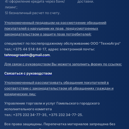
4) оформление кредита через банк/
доставки.
лизинг;
5) безналичный расчет по счету.
Уполномоченный продавцом на рассмотрение обращений
покупателей о нарушении их прав, предусмотренных
законодательством о защите прав потребителей:
специалист по послепродажному обслуживанию ООО "ТехноАгро"
тел.: +375 44 514-84-17, адрес электронной почты:
tehnoagroadm@gmail.com
.
Для связи с руководством Вы можете заполнить форму по ссылке:
Связаться с руководством
Уполномоченный рассматривать обращения покупателей в
соответствии с законодательством об обращениях граждан и
юридических лиц:
Управление торговли и услуг Гомельского городского
исполнительного комитета
тел.: +375 232 34-77-35, +375 232 34-77-25.
Все права защищены. Перепечатка материалов запрещена без