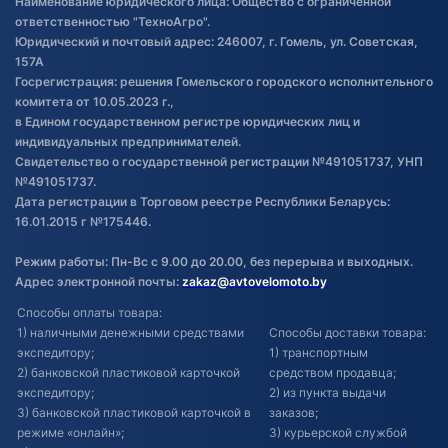
Наименование юридического лица: Общество с ограниченной
товаре
ответственностью "ТехноАгро".
Обработка файлов cookie
Юридический и почтовый адрес: 246007, г. Гомель, ул. Советская,
Постановка транспорта на учет
157А
Госрегистрация: решения Гомельского городского исполнительного
Обновления в ЭПТС 2024
комитета от 10.05.2023 г.,
в Едином государственном регистре юридических лиц и
индивидуальных предпринимателей.
Свидетельство о государственной регистрации №491051737, УНП
№491051737.
Дата регистрации в Торговом реестре Республики Беларусь:
16.01.2015 г №175446.
Режим работы: Пн-Вс с 9.00 до 20.00, без перерыва и выходных.
Адрес электронной почты:
zakaz@avtovelomoto.by
Способы оплаты товара:
1) наличными денежными средствами
Способы доставки товара:
экспедитору;
1) транспортным
2) банковской пластиковой карточкой
средством продавца;
экспедитору;
2) из пункта выдачи
3) банковской пластиковой карточкой в
заказов;
режиме «онлайн»;
3) курьерской службой