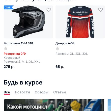
ХИТ
Мотошлем AVM 618
Джерси AVM
Рассрочка 0/9
Размеры: XL, 2XL, 3XL
Кроссовый
Размеры: S, M, L, XL, XXL
275
р.
65
р.
Будь в курсе
Все
Новости
Обзоры
Статьи