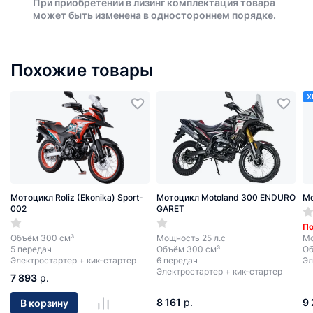
При приобретении в лизинг комплектация товара
может быть изменена в одностороннем порядке.
Похожие товары
Х
Мотоцикл Roliz (Ekonika) Sport-
Мотоцикл Motoland 300 ENDURO
Мо
002
GARET
По
Объём 300 см³
Мощность 25 л.с
Мо
5 передач
Объём 300 см³
Об
Электростартер + кик-стартер
6 передач
Эл
Электростартер + кик-стартер
7 893
р.
8 161
р.
9
В корзину