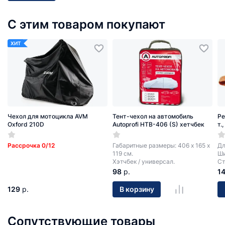
С этим товаром покупают
ХИТ
Чехол для мотоцикла AVM
Тент-чехол на автомобиль
Ре
Oxford 210D
Autoprofi HTB-406 (S) хетчбек
т.
Рассрочка 0/12
Габаритные размеры: 406 х 165 х
Дл
119 см.
Ши
Хэтчбек / универсал.
Ст
98
р.
1
129
р.
В корзину
Сопутствующие товары