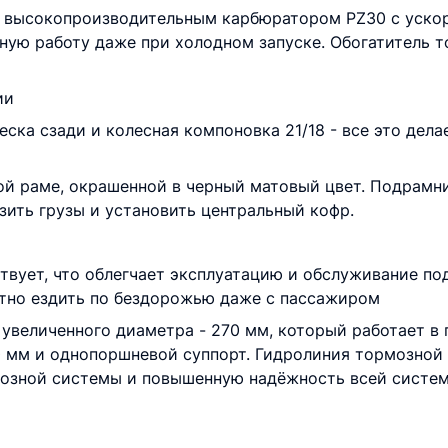
с высокопроизводительным карбюратором PZ30 с уско
ьную работу даже при холодном запуске. Обогатитель т
ии
еска сзади и колесная компоновка 21/18 - все это де
ой раме, окрашенной в черный матовый цвет. Подрамни
ить грузы и установить центральный кофр.
вует, что облегчает эксплуатацию и обслуживание по
ртно ездить по бездорожью даже с пассажиром
увеличенного диаметра - 270 мм, который работает в
 мм и однопоршневой суппорт. Гидролиния тормозной 
озной системы и повышенную надёжность всей систем