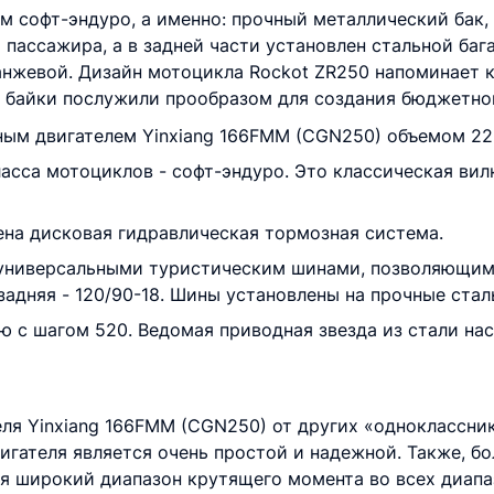
м софт-эндуро, а именно: прочный металлический бак,
пассажира, а в задней части установлен стальной баг
анжевой. Дизайн мотоцикла Rockot ZR250 напоминает 
и байки послужили прообразом для создания бюджетно
ным двигателем Yinxiang 166FMM (CGN250) объемом 22
асса мотоциклов - софт-эндуро. Это классическая вил
лена дисковая гидравлическая тормозная система.
я универсальными туристическим шинами, позволяющим
задняя - 120/90-18. Шины установлены на прочные ста
 с шагом 520. Ведомая приводная звезда из стали нас
еля Yinxiang 166FMM (CGN250) от других «одноклассни
игателя является очень простой и надежной. Также, 
ся широкий диапазон крутящего момента во всех диапа