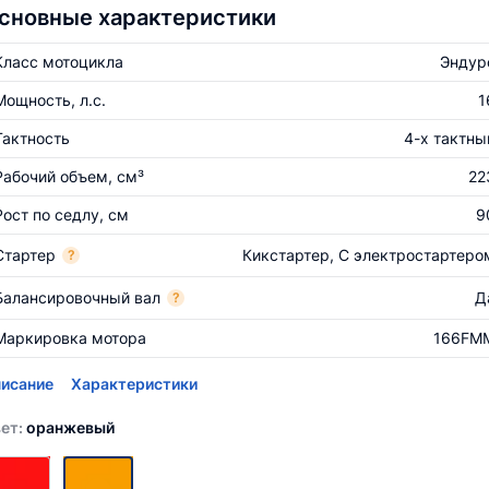
сновные характеристики
Класс мотоцикла
Эндур
Мощность, л.с.
1
Тактность
4-х тактны
Рабочий объем, см³
22
Рост по седлу, см
9
Стартер
Кикстартер, С электростартеро
?
Балансировочный вал
Д
?
Маркировка мотора
166FM
исание
Характеристики
ет:
оранжевый