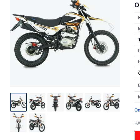
О
Оп
Цв