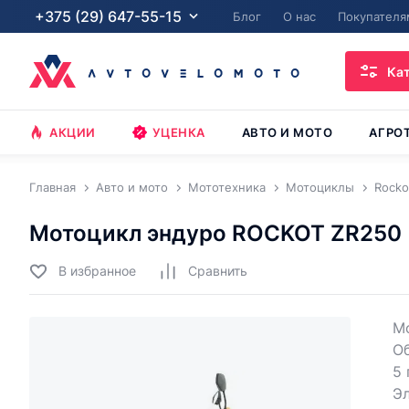
+375 (29) 647-55-15
Блог
О нас
Покупателя
Ка
АКЦИИ
УЦЕНКА
АВТО И МОТО
АГРО
Главная
Авто и мото
Мототехника
Мотоциклы
Rocko
Мотоцикл эндуро ROCKOT ZR250
В избранное
Cравнить
Мо
О
5 
Эл