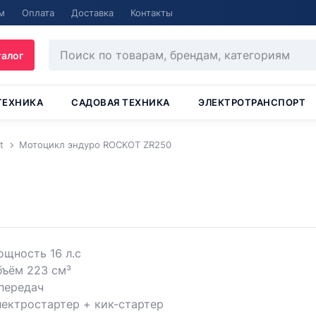
м
Оплата
Доставка
Контакты
талог
ТЕХНИКА
САДОВАЯ ТЕХНИКА
ЭЛЕКТРОТРАНСПОРТ
t
Мотоцикл эндуро ROCKOT ZR250
щность 16 л.с
бъём 223 см³
передач
ектростартер + кик-стартер