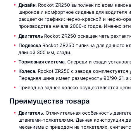
Дизайн.
Rockot ZR250 выполнен по всем канона
широкое и комфортное сиденье для водителя и 
расцветки графики: черно-красной и черно-ор
производства начала 2000-х годов. Именно эт
Двигатель
Rockot ZR250 оснащен четырехтакт
Подвеска
Rockot ZR250 типична для данного кл
длиной 300 мм, сзади.
Тормозная система
. Спереди и сзади установ
Колеса
. Rockot ZR250 с завода комплектуетс
Передняя шина имеет размерность 90/90-21, а 
Привод на заднее колесо осуществляется цепью
Преимущества товара
Двигатель
. Отличительная особенность двигат
штангами-толкателями. Данная конструкция дв
механизма с приводом на толкателях, считает