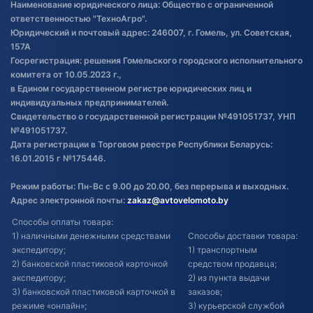
Наименование юридического лица: Общество с ограниченной
товаре
ответственностью "ТехноАгро".
Обработка файлов cookie
Юридический и почтовый адрес: 246007, г. Гомель, ул. Советская,
Постановка транспорта на учет
157А
Госрегистрация: решения Гомельского городского исполнительного
Обновления в ЭПТС 2024
комитета от 10.05.2023 г.,
в Едином государственном регистре юридических лиц и
индивидуальных предпринимателей.
Свидетельство о государственной регистрации №491051737, УНП
№491051737.
Дата регистрации в Торговом реестре Республики Беларусь:
16.01.2015 г №175446.
Режим работы: Пн-Вс с 9.00 до 20.00, без перерыва и выходных.
Адрес электронной почты:
zakaz@avtovelomoto.by
Способы оплаты товара:
1) наличными денежными средствами
Способы доставки товара:
экспедитору;
1) транспортным
2) банковской пластиковой карточкой
средством продавца;
экспедитору;
2) из пункта выдачи
3) банковской пластиковой карточкой в
заказов;
режиме «онлайн»;
3) курьерской службой