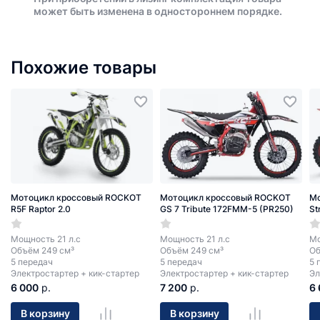
может быть изменена в одностороннем порядке.
Похожие товары
Мотоцикл кроссовый ROCKOT
Мотоцикл кроссовый ROCKOT
Мо
R5F Raptor 2.0
GS 7 Tribute 172FMM-5 (PR250)
St
Мощность 21 л.с
Мощность 21 л.с
Мо
Объём 249 см³
Объём 249 см³
Об
5 передач
5 передач
5 
Электростартер + кик-стартер
Электростартер + кик-стартер
Эл
6 000
р.
7 200
р.
6
В корзину
В корзину