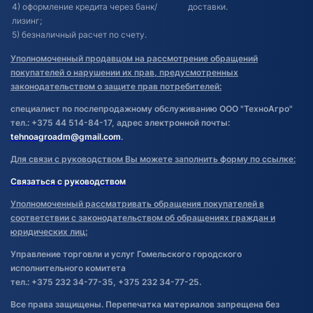
4) оформление кредита через банк/
доставки.
лизинг;
5) безналичный расчет по счету.
Уполномоченный продавцом на рассмотрение обращений
покупателей о нарушении их прав, предусмотренных
законодательством о защите прав потребителей:
специалист по послепродажному обслуживанию ООО "ТехноАгро"
тел.: +375 44 514-84-17, адрес электронной почты:
tehnoagroadm@gmail.com
.
Для связи с руководством Вы можете заполнить форму по ссылке:
Связаться с руководством
Уполномоченный рассматривать обращения покупателей в
соответствии с законодательством об обращениях граждан и
юридических лиц:
Управление торговли и услуг Гомельского городского
исполнительного комитета
тел.: +375 232 34-77-35, +375 232 34-77-25.
Все права защищены. Перепечатка материалов запрещена без