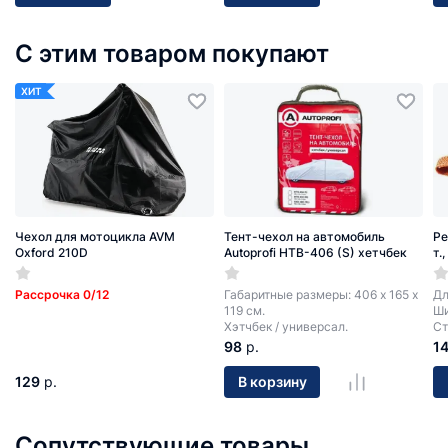
С этим товаром покупают
ХИТ
Чехол для мотоцикла AVM
Тент-чехол на автомобиль
Ре
Oxford 210D
Autoprofi HTB-406 (S) хетчбек
т.
Рассрочка 0/12
Габаритные размеры: 406 х 165 х
Дл
119 см.
Ши
Хэтчбек / универсал.
Ст
98
р.
1
129
р.
В корзину
Сопутствующие товары