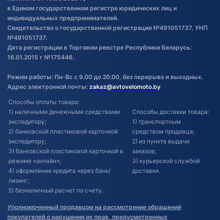
в Едином государственном регистре юридических лиц и
индивидуальных предпринимателей.
Свидетельство о государственной регистрации №491051737, УНП
№491051737.
Дата регистрации в Торговом реестре Республики Беларусь:
16.01.2015 г №175446.
Режим работы: Пн-Вс с 9.00 до 20.00, без перерыва и выходных.
Адрес электронной почты:
zakaz@avtovelomoto.by
Способы оплаты товара:
1) наличными денежными средствами
Способы доставки товара:
экспедитору;
1) транспортным
2) банковской пластиковой карточкой
средством продавца;
экспедитору;
2) из пункта выдачи
3) банковской пластиковой карточкой в
заказов;
режиме «онлайн»;
3) курьерской службой
4) оформление кредита через банк/
доставки.
лизинг;
5) безналичный расчет по счету.
Уполномоченный продавцом на рассмотрение обращений
покупателей о нарушении их прав, предусмотренных