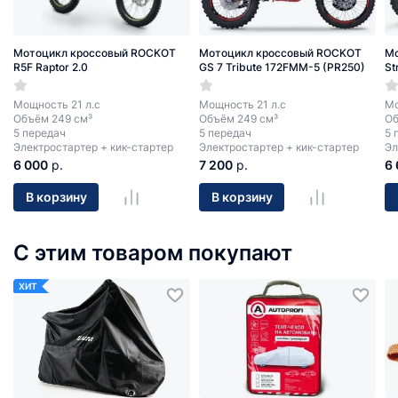
Мотоцикл кроссовый ROCKOT
Мотоцикл кроссовый ROCKOT
Мо
R5F Raptor 2.0
GS 7 Tribute 172FMM-5 (PR250)
St
Мощность 21 л.с
Мощность 21 л.с
Мо
Объём 249 см³
Объём 249 см³
Об
5 передач
5 передач
5 
Электростартер + кик-стартер
Электростартер + кик-стартер
Эл
6 000
р.
7 200
р.
6
В корзину
В корзину
С этим товаром покупают
ХИТ