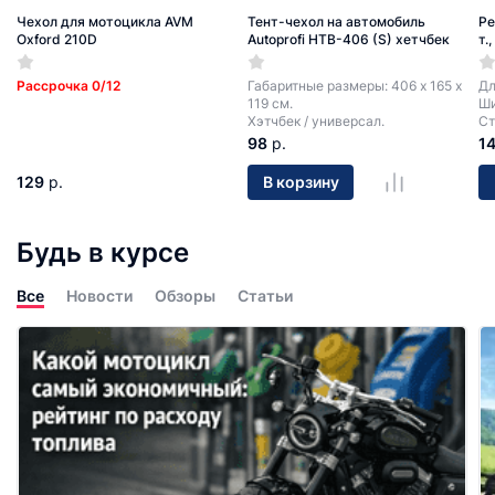
Чехол для мотоцикла AVM
Тент-чехол на автомобиль
Ре
Oxford 210D
Autoprofi HTB-406 (S) хетчбек
т.
Рассрочка 0/12
Габаритные размеры: 406 х 165 х
Дл
119 см.
Ши
Хэтчбек / универсал.
Ст
98
р.
1
129
р.
В корзину
Будь в курсе
Все
Новости
Обзоры
Статьи