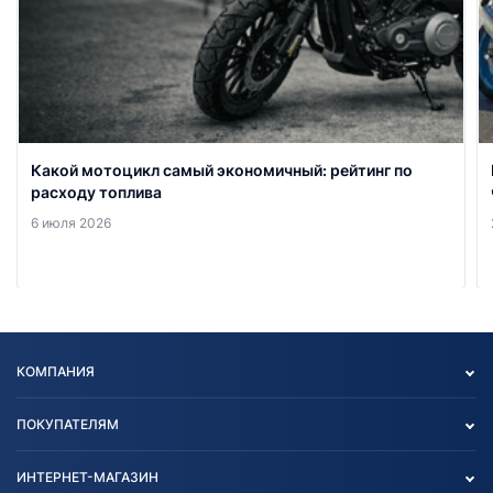
Какой мотоцикл самый экономичный: рейтинг по
расходу топлива
6 июля 2026
КОМПАНИЯ
Опт
ПОКУПАТЕЛЯМ
О нас
Контакты
Политика конфиденциальности
ИНТЕРНЕТ-МАГАЗИН
Тест-драйв
Отзыв согласия обработки