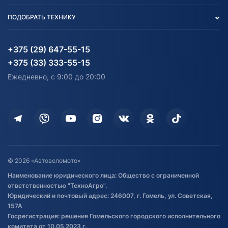
Вакансии
персональных данных
Авто и Мото
ПОДОБРАТЬ ТЕХНИКУ
Блог
Согласие на обработку
Агротехника
Партнерам
персональных данных
Огород и дача
Мототехника
Карта сайта
Информация до получения
Водный транспорт
Агротехника
+375 (29) 647-55-15
согласия на обработку
Электротранспорт
Электротранспорт
+375 (33) 333-55-15
персональных данных
Активный отдых и спорт
Лодочные моторные
Ежедневно, с 9:00 до 20:00
Доставка
Здоровье
Оплата
Для дома
Кредит и рассрочка
Дополнительные услуги
Гарантия и возврат
Оставить отзыв
Договор публичной оферты
© 2026 «Автовеломото»
Правила публикации отзывов о
Наименование юридического лица: Общество с ограниченной
товаре
ответственностью "ТехноАгро".
Обработка файлов cookie
Юридический и почтовый адрес: 246007, г. Гомель, ул. Советская,
Постановка транспорта на учет
157А
Госрегистрация: решения Гомельского городского исполнительного
Обновления в ЭПТС 2024
комитета от 10.05.2023 г.,