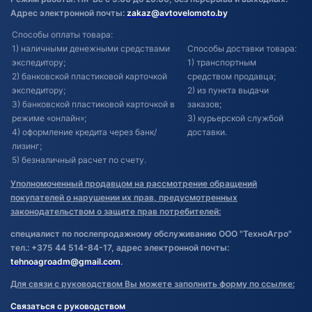
Адрес электронной почты:
zakaz@avtovelomoto.by
Способы оплаты товара:
1) наличными денежными средствами
Способы доставки товара:
экспедитору;
1) транспортным
2) банковской пластиковой карточкой
средством продавца;
экспедитору;
2) из пункта выдачи
3) банковской пластиковой карточкой в
заказов;
режиме «онлайн»;
3) курьерской службой
4) оформление кредита через банк/
доставки.
лизинг;
5) безналичный расчет по счету.
Уполномоченный продавцом на рассмотрение обращений
покупателей о нарушении их прав, предусмотренных
законодательством о защите прав потребителей:
специалист по послепродажному обслуживанию ООО "ТехноАгро"
тел.: +375 44 514-84-17, адрес электронной почты:
tehnoagroadm@gmail.com
.
Для связи с руководством Вы можете заполнить форму по ссылке:
Связаться с руководством