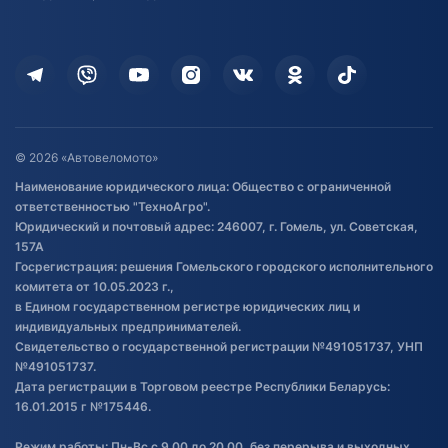
Доставка
Здоровье
Оплата
Для дома
Кредит и рассрочка
Дополнительные услуги
Гарантия и возврат
Оставить отзыв
Договор публичной оферты
© 2026 «Автовеломото»
Правила публикации отзывов о
Наименование юридического лица: Общество с ограниченной
товаре
ответственностью "ТехноАгро".
Обработка файлов cookie
Юридический и почтовый адрес: 246007, г. Гомель, ул. Советская,
Постановка транспорта на учет
157А
Госрегистрация: решения Гомельского городского исполнительного
Обновления в ЭПТС 2024
комитета от 10.05.2023 г.,
в Едином государственном регистре юридических лиц и
индивидуальных предпринимателей.
Свидетельство о государственной регистрации №491051737, УНП
№491051737.
Дата регистрации в Торговом реестре Республики Беларусь:
16.01.2015 г №175446.
Режим работы: Пн-Вс с 9.00 до 20.00, без перерыва и выходных.