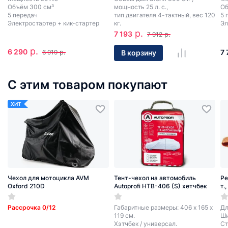
Объём 300 см³
мощность 25 л. с.,
Об
5 передач
тип двигателя 4-тактный, вес 120
5 
Электростартер + кик-стартер
кг.
Эл
р.
7 193
р.
7 912
р.
6 290
р.
7 
В корзину
6 919
С этим товаром покупают
ХИТ
Чехол для мотоцикла AVM
Тент-чехол на автомобиль
Ре
Oxford 210D
Autoprofi HTB-406 (S) хетчбек
т.
Рассрочка 0/12
Габаритные размеры: 406 х 165 х
Дл
119 см.
Ши
Хэтчбек / универсал.
Ст