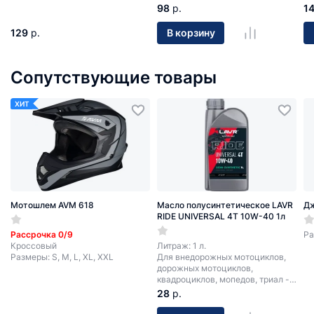
98
р.
1
129
р.
В корзину
Сопутствующие товары
ХИТ
Мотошлем AVM 618
Масло полусинтетическое LAVR
Д
RIDE UNIVERSAL 4T 10W-40 1л
Рассрочка 0/9
Ра
Кроссовый
Литраж: 1 л.
Размеры: S, M, L, XL, XXL
Для внедорожных мотоциклов,
дорожных мотоциклов,
квадроциклов, мопедов, триал -
мотоциклов.
28
р.