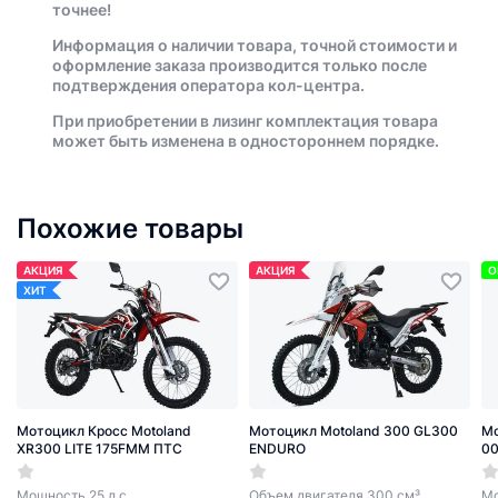
точнее!
Информация о наличии товара, точной стоимости и
оформление заказа производится только после
подтверждения оператора кол-центра.
При приобретении в лизинг комплектация товара
может быть изменена в одностороннем порядке.
Похожие товары
АКЦИЯ
АКЦИЯ
О
ХИТ
Мотоцикл Кросс Motoland
Мотоцикл Motoland 300 GL300
Мо
XR300 LITE 175FMM ПТС
ENDURO
00
Мощность 25 л.с
Объем двигателя 300 см³,
Мо