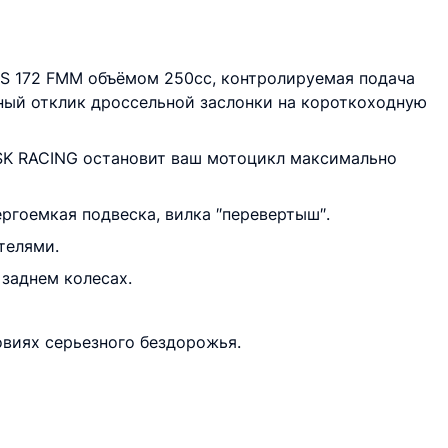
ZS 172 FMM объёмом 250сс, контролируемая подача
ный отклик дроссельной заслонки на короткоходную
SK RACING остановит ваш мотоцикл максимально
ргоемкая подвеска, вилка ″перевертыш″.
телями.
 заднем колесах.
овиях серьезного бездорожья.