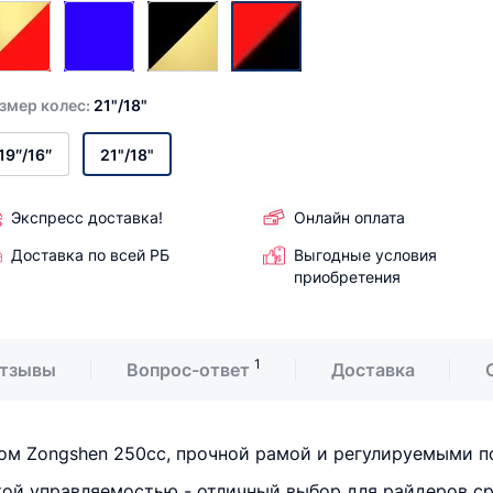
змер колес:
21"/18"
19″/16″
21"/18"
Экспресс доставка!
Онлайн оплата
Доставка по всей РБ
Выгодные условия
приобретения
1
тзывы
Вопрос-ответ
Доставка
м Zongshen 250сс, прочной рамой и регулируемыми по
ой управляемостью - отличный выбор для райдеров ср