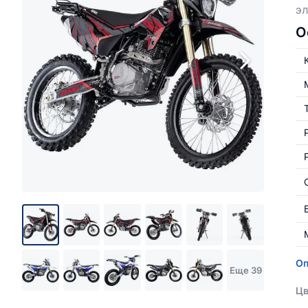
эл
О
Оп
Еще 39
Цв