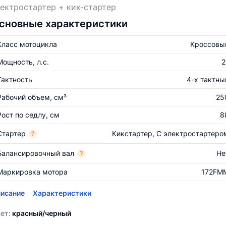
ектростартер + кик-стартер
сновные характеристики
Класс мотоцикла
Кроссовы
Мощность, л.с.
2
Тактность
4-х тактны
Рабочий объем, см³
25
Рост по седлу, см
8
Стартер
Кикстартер, С электростартеро
?
Балансировочный вал
Не
?
Маркировка мотора
172FM
исание
Характеристики
ет:
красный/черный