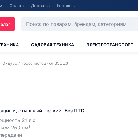
м
Оплата
Доставка
Контакты
талог
ТЕХНИКА
САДОВАЯ ТЕХНИКА
ЭЛЕКТРОТРАНСПОРТ
Эндуро / кросс мотоцикл BSE Z3
ощный, cтильный, легкий.
Без ПТС.
щность 21 л.с
ъём 250 см³
передачи