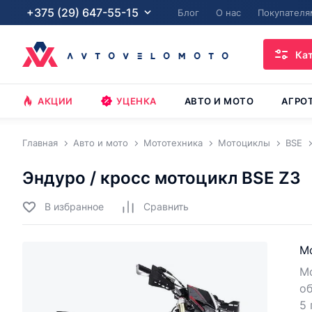
+375 (29) 647-55-15
Блог
О нас
Покупателя
Ка
АКЦИИ
УЦЕНКА
АВТО И МОТО
АГРО
Главная
Авто и мото
Мототехника
Мотоциклы
BSE
Эндуро / кросс мотоцикл BSE Z3
В избранное
Cравнить
М
Мо
об
5 