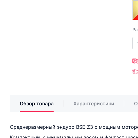
Ра
Обзор товара
Характеристики
О
Среднеразмерный эндуро BSE Z3 с мощным моторо
Компактный, с минимальным весом и фантастическ