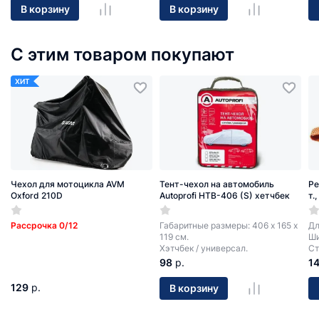
Эл
В корзину
В корзину
С этим товаром покупают
ХИТ
Чехол для мотоцикла AVM
Тент-чехол на автомобиль
Ре
Oxford 210D
Autoprofi HTB-406 (S) хетчбек
т.
Рассрочка 0/12
Габаритные размеры: 406 х 165 х
Дл
119 см.
Ши
Хэтчбек / универсал.
Ст
98
р.
1
129
р.
В корзину