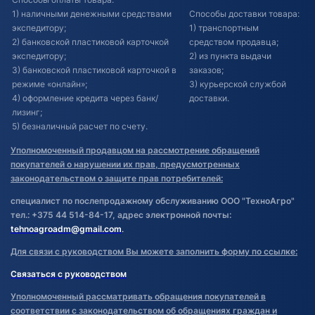
1) наличными денежными средствами
Способы доставки товара:
экспедитору;
1) транспортным
2) банковской пластиковой карточкой
средством продавца;
экспедитору;
2) из пункта выдачи
3) банковской пластиковой карточкой в
заказов;
режиме «онлайн»;
3) курьерской службой
4) оформление кредита через банк/
доставки.
лизинг;
5) безналичный расчет по счету.
Уполномоченный продавцом на рассмотрение обращений
покупателей о нарушении их прав, предусмотренных
законодательством о защите прав потребителей:
специалист по послепродажному обслуживанию ООО "ТехноАгро"
тел.: +375 44 514-84-17, адрес электронной почты:
tehnoagroadm@gmail.com
.
Для связи с руководством Вы можете заполнить форму по ссылке:
Связаться с руководством
Уполномоченный рассматривать обращения покупателей в
соответствии с законодательством об обращениях граждан и