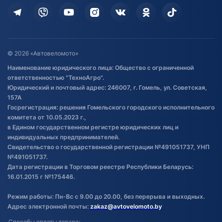
Кредит и рассрочка
Дополнительные услуги
Гарантия и возврат
Оставить отзыв
Договор публичной оферты
© 2026 «Автовеломото»
Правила публикации отзывов о
Наименование юридического лица: Общество с ограниченной
товаре
ответственностью "ТехноАгро".
Обработка файлов cookie
Юридический и почтовый адрес: 246007, г. Гомель, ул. Советская,
Постановка транспорта на учет
157А
Госрегистрация: решения Гомельского городского исполнительного
Обновления в ЭПТС 2024
комитета от 10.05.2023 г.,
в Едином государственном регистре юридических лиц и
индивидуальных предпринимателей.
Свидетельство о государственной регистрации №491051737, УНП
№491051737.
Дата регистрации в Торговом реестре Республики Беларусь:
16.01.2015 г №175446.
Режим работы: Пн-Вс с 9.00 до 20.00, без перерыва и выходных.
Адрес электронной почты:
zakaz@avtovelomoto.by
Способы оплаты товара: