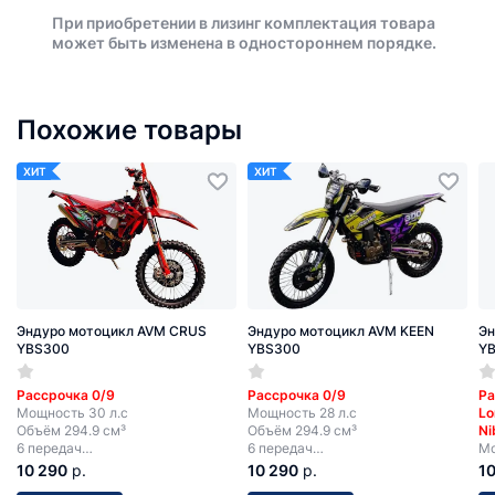
При приобретении в лизинг комплектация товара
может быть изменена в одностороннем порядке.
Похожие товары
ХИТ
ХИТ
Эндуро мотоцикл AVM CRUS
Эндуро мотоцикл AVM KEEN
Эн
YBS300
YBS300
Y
Рассрочка 0/9
Рассрочка 0/9
Ра
Мощность 30 л.с
Мощность 28 л.с
Lo
Объём 294.9 см³
Объём 294.9 см³
Ni
6 передач
6 передач
Мо
Электростартер
Электростартер
Об
10 290
р.
10 290
р.
1
6 