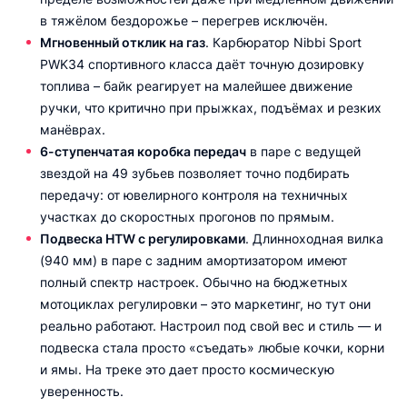
в тяжёлом бездорожье – перегрев исключён.
Мгновенный отклик на газ
. Карбюратор Nibbi Sport
PWK34 спортивного класса даёт точную дозировку
топлива – байк реагирует на малейшее движение
ручки, что критично при прыжках, подъёмах и резких
манёврах.
6-ступенчатая коробка передач
в паре с ведущей
звездой на 49 зубьев позволяет точно подбирать
передачу: от ювелирного контроля на техничных
участках до скоростных прогонов по прямым.
Подвеска HTW с регулировками
. Длинноходная вилка
(940 мм) в паре с задним амортизатором имеют
полный спектр настроек. Обычно на бюджетных
мотоциклах регулировки – это маркетинг, но тут они
реально работают. Настроил под свой вес и стиль — и
подвеска стала просто «съедать» любые кочки, корни
и ямы. На треке это дает просто космическую
уверенность.