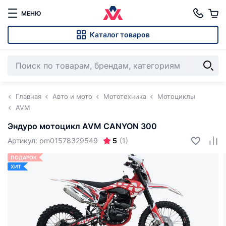
МЕНЮ
Каталог товаров
Главная
Авто и мото
Мототехника
Мотоциклы
AVM
Эндуро мотоцикл AVM CANYON 300
5
Артикул: pm01578329549
(1)
ПОДАРОК
ХИТ