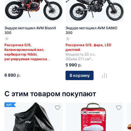
Эндуро мотоцикл AVM BisonX
Эндуро мотоцикл AVM SAIMO
300
300
Рассрочка 0/9,
Рассрочка 0/9, фара, LED
балансировочный вал,
дисплей
карбюратор Nibbi,
Мощность 23 л.с.
регулируемая подвеска
Объём 271 см³
Мощность 25 л.с
5 передач
5 990
р.
Объём 271 см³
Электростартер + кик-стартер
5 передач
6 890
р.
В корзину
Электростартер + кик-стартер
С этим товаром покупают
ХИТ