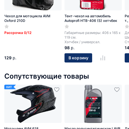
Чехол для мотоцикла AVM
Тент-чехол на автомобиль
Ре
Oxford 210D
Autoprofi HTB-406 (S) хетчбек
т.
Рассрочка 0/12
Габаритные размеры: 406 х 165 х
Дл
119 см.
Ши
Хэтчбек / универсал.
Ст
98
р.
1
129
р.
В корзину
Сопутствующие товары
ХИТ
Мотошлем AVM 618
Масло полусинтетическое LAVR
Д