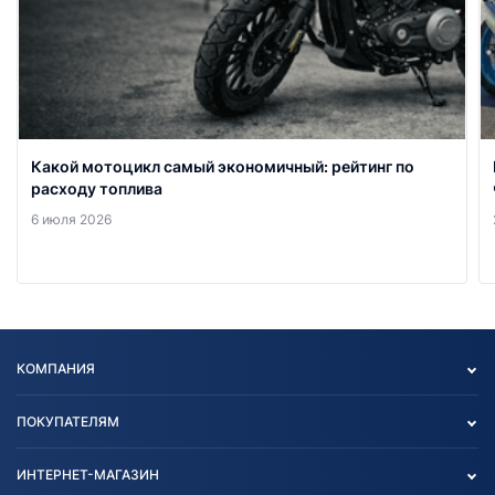
Какой мотоцикл самый экономичный: рейтинг по
расходу топлива
6 июля 2026
КОМПАНИЯ
Опт
ПОКУПАТЕЛЯМ
О нас
Контакты
Политика конфиденциальности
ИНТЕРНЕТ-МАГАЗИН
Тест-драйв
Отзыв согласия обработки