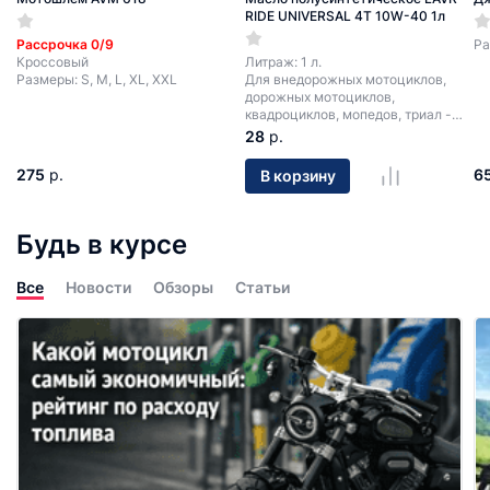
RIDE UNIVERSAL 4T 10W-40 1л
Рассрочка 0/9
Ра
Кроссовый
Литраж: 1 л.
Размеры: S, M, L, XL, XXL
Для внедорожных мотоциклов,
дорожных мотоциклов,
квадроциклов, мопедов, триал -
мотоциклов.
28
р.
275
р.
6
В корзину
Будь в курсе
Все
Новости
Обзоры
Статьи