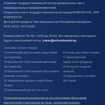
в Едином государственном регистре юридических лиц и
индивидуальных предпринимателей.
Свидетельство о государственной регистрации №491051737, УНП
№491051737.
Дата регистрации в Торговом реестре Республики Беларусь:
16.01.2015 г №175446.
Режим работы: Пн-Вс с 9.00 до 20.00, без перерыва и выходных.
Адрес электронной почты:
zakaz@avtovelomoto.by
Способы оплаты товара:
1) наличными денежными средствами
Способы доставки товара:
экспедитору;
1) транспортным
2) банковской пластиковой карточкой
средством продавца;
экспедитору;
2) из пункта выдачи
3) банковской пластиковой карточкой в
заказов;
режиме «онлайн»;
3) курьерской службой
4) оформление кредита через банк/
доставки.
лизинг;
5) безналичный расчет по счету.
Уполномоченный продавцом на рассмотрение обращений
покупателей о нарушении их прав, предусмотренных