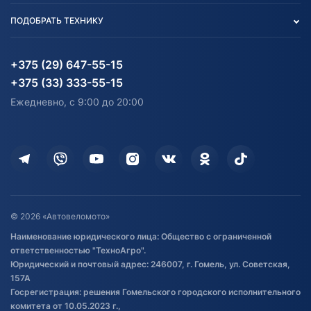
Вакансии
персональных данных
Авто и Мото
ПОДОБРАТЬ ТЕХНИКУ
Блог
Согласие на обработку
Агротехника
Партнерам
персональных данных
Огород и дача
Мототехника
Карта сайта
Информация до получения
Водный транспорт
Агротехника
+375 (29) 647-55-15
согласия на обработку
Электротранспорт
Электротранспорт
+375 (33) 333-55-15
персональных данных
Активный отдых и спорт
Лодочные моторные
Ежедневно, с 9:00 до 20:00
Доставка
Здоровье
Оплата
Для дома
Кредит и рассрочка
Дополнительные услуги
Гарантия и возврат
Оставить отзыв
Договор публичной оферты
© 2026 «Автовеломото»
Правила публикации отзывов о
Наименование юридического лица: Общество с ограниченной
товаре
ответственностью "ТехноАгро".
Обработка файлов cookie
Юридический и почтовый адрес: 246007, г. Гомель, ул. Советская,
Постановка транспорта на учет
157А
Госрегистрация: решения Гомельского городского исполнительного
Обновления в ЭПТС 2024
комитета от 10.05.2023 г.,