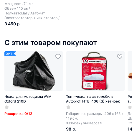
Мощность 7.1 л.с
Объём 110 см³
Полуавтомат / Автомат
Электростартер + кик-стартер /
Электростартер
3 450
р.
С этим товаром покупают
ХИТ
Чехол для мотоцикла AVM
Тент-чехол на автомобиль
Ре
Oxford 210D
Autoprofi HTB-406 (S) хетчбек
т.
Рассрочка 0/12
Габаритные размеры: 406 х 165 х
Дл
119 см.
Ши
Хэтчбек / универсал.
Ст
98
р.
1