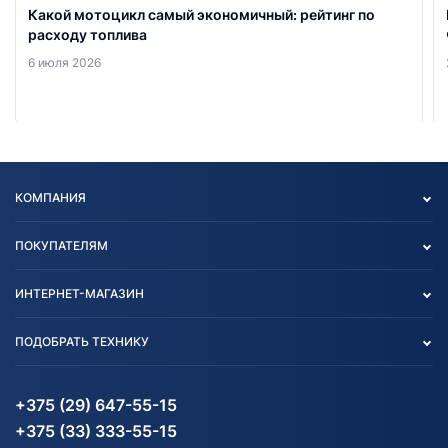
Какой мотоцикл самый экономичный: рейтинг по
расходу топлива
6 июля 2026
КОМПАНИЯ
Опт
ПОКУПАТЕЛЯМ
О нас
Контакты
Политика конфиденциальности
ИНТЕРНЕТ-МАГАЗИН
Тест-драйв
Отзыв согласия обработки
Вакансии
персональных данных
Авто и Мото
ПОДОБРАТЬ ТЕХНИКУ
Блог
Согласие на обработку
Агротехника
Партнерам
персональных данных
Огород и дача
Мототехника
Карта сайта
Информация до получения
Водный транспорт
Агротехника
+375 (29) 647-55-15
согласия на обработку
Электротранспорт
Электротранспорт
+375 (33) 333-55-15