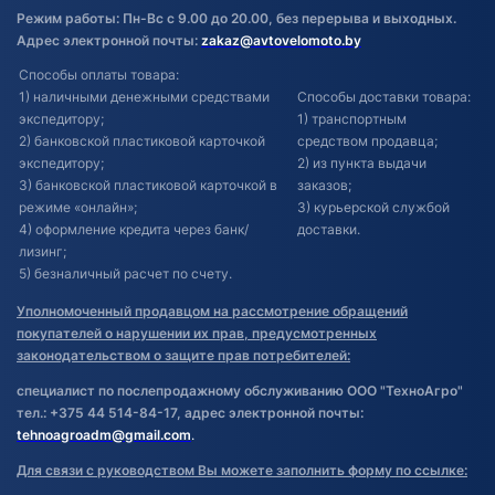
Режим работы: Пн-Вс с 9.00 до 20.00, без перерыва и выходных.
Адрес электронной почты:
zakaz@avtovelomoto.by
Способы оплаты товара:
1) наличными денежными средствами
Способы доставки товара:
экспедитору;
1) транспортным
2) банковской пластиковой карточкой
средством продавца;
экспедитору;
2) из пункта выдачи
3) банковской пластиковой карточкой в
заказов;
режиме «онлайн»;
3) курьерской службой
4) оформление кредита через банк/
доставки.
лизинг;
5) безналичный расчет по счету.
Уполномоченный продавцом на рассмотрение обращений
покупателей о нарушении их прав, предусмотренных
законодательством о защите прав потребителей:
специалист по послепродажному обслуживанию ООО "ТехноАгро"
тел.: +375 44 514-84-17, адрес электронной почты:
tehnoagroadm@gmail.com
.
Для связи с руководством Вы можете заполнить форму по ссылке: