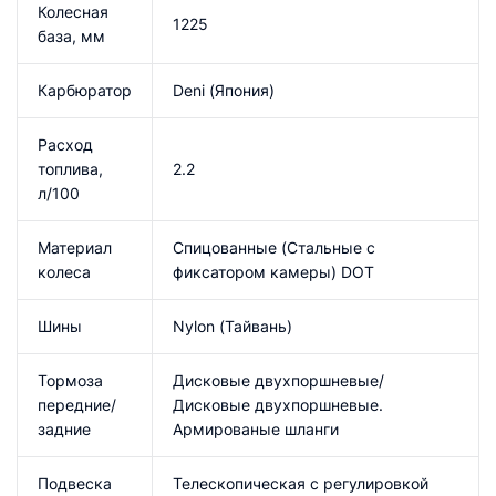
Колесная
1225
база, мм
Карбюратор
Deni (Япония)
Расход
топлива,
2.2
л/100
Материал
Cпицованные (Стальные с
колеса
фиксатором камеры) DOT
Шины
Nylon (Тайвань)
Тормоза
Дисковые двухпоршневые/
передние/
Дисковые двухпоршневые.
задние
Армированые шланги
Подвеска
Телескопическая с регулировкой