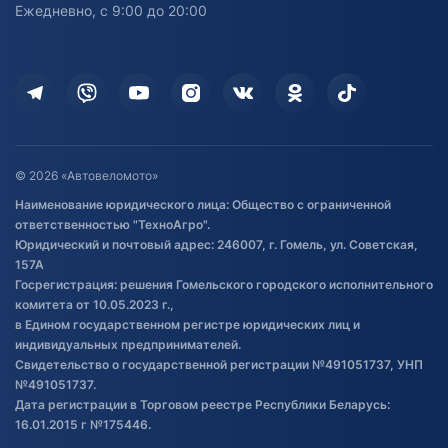
персональных данных
Активный отдых и спорт
Лодочные моторные
Ежедневно, с 9:00 до 20:00
Доставка
Здоровье
Оплата
Для дома
Кредит и рассрочка
Дополнительные услуги
Гарантия и возврат
Оставить отзыв
Договор публичной оферты
© 2026 «Автовеломото»
Правила публикации отзывов о
Наименование юридического лица: Общество с ограниченной
товаре
ответственностью "ТехноАгро".
Обработка файлов cookie
Юридический и почтовый адрес: 246007, г. Гомель, ул. Советская,
Постановка транспорта на учет
157А
Госрегистрация: решения Гомельского городского исполнительного
Обновления в ЭПТС 2024
комитета от 10.05.2023 г.,
в Едином государственном регистре юридических лиц и
индивидуальных предпринимателей.
Свидетельство о государственной регистрации №491051737, УНП
№491051737.
Дата регистрации в Торговом реестре Республики Беларусь:
16.01.2015 г №175446.