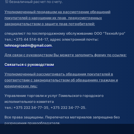
5) безналичный расчет по счету.
Уполномоченный продавцом на рассмотрение обращений
покупателей о нарушении их прав, предусмотренных
законодательством о защите прав потребителей:
специалист по послепродажному обслуживанию ООО "ТехноАгро"
тел.: +375 44 514-84-17, адрес электронной почты:
tehnoagroadm@gmail.com
.
Для связи с руководством Вы можете заполнить форму по ссылке:
Связаться с руководством
Уполномоченный рассматривать обращения покупателей в
соответствии с законодательством об обращениях граждан и
юридических лиц:
Управление торговли и услуг Гомельского городского
исполнительного комитета
тел.: +375 232 34-77-35, +375 232 34-77-25.
Все права защищены. Перепечатка материалов запрещена без
разрешения правообладателя.