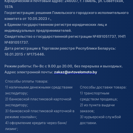
Юридический и почтовый адрес: 246007, г. Гомель, ул. Советская,
Постановка транспорта на учет
157А
Госрегистрация: решения Гомельского городского исполнительного
Обновления в ЭПТС 2024
комитета от 10.05.2023 г.,
в Едином государственном регистре юридических лиц и
индивидуальных предпринимателей.
Свидетельство о государственной регистрации №491051737, УНП
№491051737.
Дата регистрации в Торговом реестре Республики Беларусь:
16.01.2015 г №175446.
Режим работы: Пн-Вс с 9.00 до 20.00, без перерыва и выходных.
Адрес электронной почты:
zakaz@avtovelomoto.by
Способы оплаты товара:
1) наличными денежными средствами
Способы доставки товара:
экспедитору;
1) транспортным
2) банковской пластиковой карточкой
средством продавца;
экспедитору;
2) из пункта выдачи
3) банковской пластиковой карточкой в
заказов;
режиме «онлайн»;
3) курьерской службой
4) оформление кредита через банк/
доставки.
лизинг;