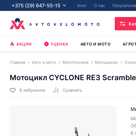
+375 (29) 647-55-15
Блог
О нас
Покупателя
Ка
АКЦИИ
УЦЕНКА
АВТО И МОТО
АГРО
Главная
Авто и мото
Мототехника
Мотоциклы
Cyclo
Мотоцикл CYCLONE RE3 Scramble
В избранное
Cравнить
Ми
Мо
Об
6 