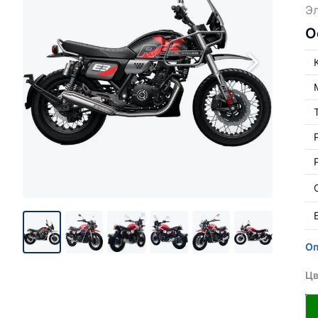
Э
О
Оп
Цв