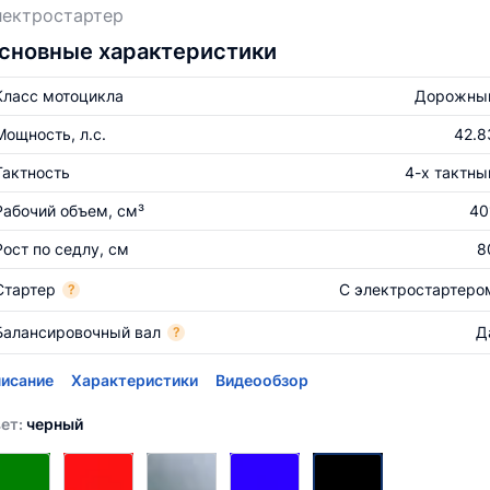
лектростартер
сновные характеристики
Класс мотоцикла
Дорожны
Мощность, л.с.
42.8
Тактность
4-х тактны
Рабочий объем, см³
40
Рост по седлу, см
8
Стартер
С электростартеро
?
Балансировочный вал
Д
?
исание
Характеристики
Видеообзор
ет:
черный