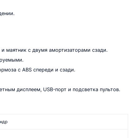
дении.
 и маятник с двумя амортизаторами сзади.
ируемыми.
рмоза с ABS спереди и сзади.
етным дисплеем, USB-порт и подсветка пультов.
индр