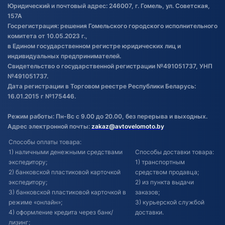
Обработка файлов cookie
Юридический и почтовый адрес: 246007, г. Гомель, ул. Советская,
Постановка транспорта на учет
157А
Госрегистрация: решения Гомельского городского исполнительного
Обновления в ЭПТС 2024
комитета от 10.05.2023 г.,
в Едином государственном регистре юридических лиц и
индивидуальных предпринимателей.
Свидетельство о государственной регистрации №491051737, УНП
№491051737.
Дата регистрации в Торговом реестре Республики Беларусь:
16.01.2015 г №175446.
Режим работы: Пн-Вс с 9.00 до 20.00, без перерыва и выходных.
Адрес электронной почты:
zakaz@avtovelomoto.by
Способы оплаты товара:
1) наличными денежными средствами
Способы доставки товара:
экспедитору;
1) транспортным
2) банковской пластиковой карточкой
средством продавца;
экспедитору;
2) из пункта выдачи
3) банковской пластиковой карточкой в
заказов;
режиме «онлайн»;
3) курьерской службой
4) оформление кредита через банк/
доставки.
лизинг;