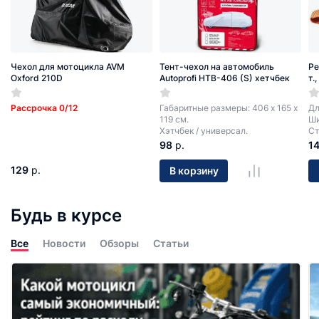
Чехол для мотоцикла AVM
Тент-чехол на автомобиль
Ре
Oxford 210D
Autoprofi HTB-406 (S) хетчбек
т.
Рассрочка 0/12
Габаритные размеры: 406 х 165 х
Дл
119 см.
Ши
Хэтчбек / универсал.
Ст
98
р.
1
129
р.
В корзину
Будь в курсе
Все
Новости
Обзоры
Статьи