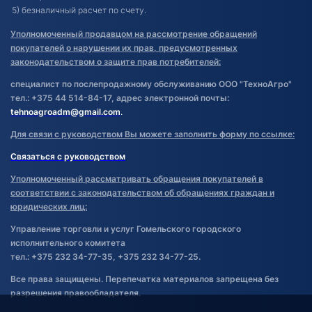
5) безналичный расчет по счету.
Уполномоченный продавцом на рассмотрение обращений
покупателей о нарушении их прав, предусмотренных
законодательством о защите прав потребителей:
специалист по послепродажному обслуживанию ООО "ТехноАгро"
тел.: +375 44 514-84-17, адрес электронной почты:
tehnoagroadm@gmail.com
.
Для связи с руководством Вы можете заполнить форму по ссылке:
Связаться с руководством
Уполномоченный рассматривать обращения покупателей в
соответствии с законодательством об обращениях граждан и
юридических лиц:
Управление торговли и услуг Гомельского городского
исполнительного комитета
тел.: +375 232 34-77-35, +375 232 34-77-25.
Все права защищены. Перепечатка материалов запрещена без
разрешения правообладателя.