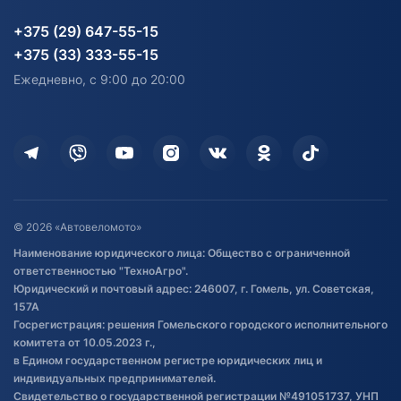
Партнерам
персональных данных
Огород и дача
Мототехника
Карта сайта
Информация до получения
Водный транспорт
Агротехника
+375 (29) 647-55-15
согласия на обработку
Электротранспорт
Электротранспорт
+375 (33) 333-55-15
персональных данных
Активный отдых и спорт
Лодочные моторные
Ежедневно, с 9:00 до 20:00
Доставка
Здоровье
Оплата
Для дома
Кредит и рассрочка
Дополнительные услуги
Гарантия и возврат
Оставить отзыв
Договор публичной оферты
© 2026 «Автовеломото»
Правила публикации отзывов о
Наименование юридического лица: Общество с ограниченной
товаре
ответственностью "ТехноАгро".
Обработка файлов cookie
Юридический и почтовый адрес: 246007, г. Гомель, ул. Советская,
Постановка транспорта на учет
157А
Госрегистрация: решения Гомельского городского исполнительного
Обновления в ЭПТС 2024
комитета от 10.05.2023 г.,
в Едином государственном регистре юридических лиц и
индивидуальных предпринимателей.
Свидетельство о государственной регистрации №491051737, УНП