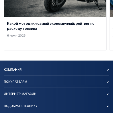
Какой мотоцикл самый экономичный: рейтинг по
расходу топлива
6 июля 2026
КОМПАНИЯ
Опт
ПОКУПАТЕЛЯМ
О нас
Контакты
Политика конфиденциальности
ИНТЕРНЕТ-МАГАЗИН
Тест-драйв
Отзыв согласия обработки
Вакансии
персональных данных
Авто и Мото
ПОДОБРАТЬ ТЕХНИКУ
Блог
Согласие на обработку
Агротехника