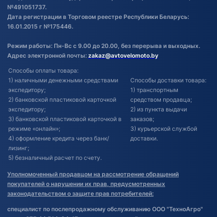
№491051737.
Дата регистрации в Торговом реестре Республики Беларусь:
16.01.2015 г №175446.
Режим работы: Пн-Вс с 9.00 до 20.00, без перерыва и выходных.
Адрес электронной почты:
zakaz@avtovelomoto.by
Способы оплаты товара:
1) наличными денежными средствами
Способы доставки товара:
экспедитору;
1) транспортным
2) банковской пластиковой карточкой
средством продавца;
экспедитору;
2) из пункта выдачи
3) банковской пластиковой карточкой в
заказов;
режиме «онлайн»;
3) курьерской службой
4) оформление кредита через банк/
доставки.
лизинг;
5) безналичный расчет по счету.
Уполномоченный продавцом на рассмотрение обращений
покупателей о нарушении их прав, предусмотренных
законодательством о защите прав потребителей:
специалист по послепродажному обслуживанию ООО "ТехноАгро"