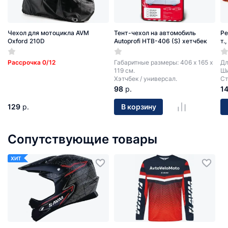
Чехол для мотоцикла AVM
Тент-чехол на автомобиль
Ре
Oxford 210D
Autoprofi HTB-406 (S) хетчбек
т.
Рассрочка 0/12
Габаритные размеры: 406 х 165 х
Дл
119 см.
Ши
Хэтчбек / универсал.
Ст
98
р.
1
129
р.
В корзину
Сопутствующие товары
ХИТ