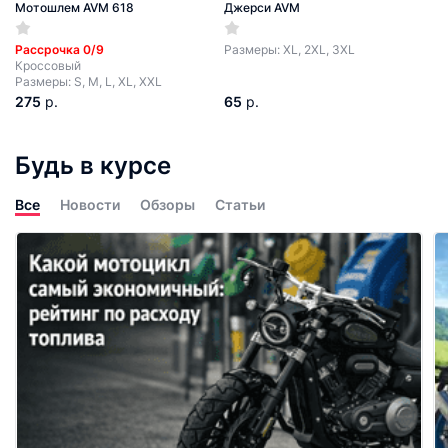
Мотошлем AVM 618
Джерси AVM
Рассрочка 0/9
Размеры: XL, 2XL, 3XL
Кроссовый
Размеры: S, M, L, XL, XXL
275
р.
65
р.
Будь в курсе
Все
Новости
Обзоры
Статьи