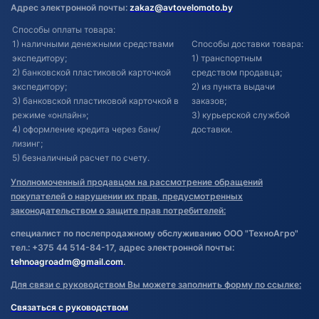
Адрес электронной почты:
zakaz@avtovelomoto.by
Способы оплаты товара:
1) наличными денежными средствами
Способы доставки товара:
экспедитору;
1) транспортным
2) банковской пластиковой карточкой
средством продавца;
экспедитору;
2) из пункта выдачи
3) банковской пластиковой карточкой в
заказов;
режиме «онлайн»;
3) курьерской службой
4) оформление кредита через банк/
доставки.
лизинг;
5) безналичный расчет по счету.
Уполномоченный продавцом на рассмотрение обращений
покупателей о нарушении их прав, предусмотренных
законодательством о защите прав потребителей:
специалист по послепродажному обслуживанию ООО "ТехноАгро"
тел.: +375 44 514-84-17, адрес электронной почты:
tehnoagroadm@gmail.com
.
Для связи с руководством Вы можете заполнить форму по ссылке:
Связаться с руководством