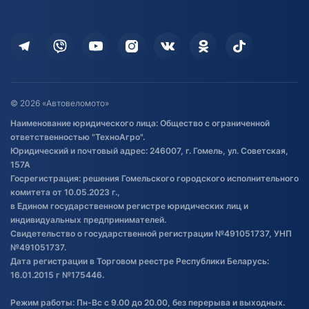
Оплата
Для дома
Кредит и рассрочка
Дополнительные услуги
Гарантия и возврат
Оставить отзыв
Договор публичной оферты
© 2026 «Автовеломото»
Правила публикации отзывов о
Наименование юридического лица: Общество с ограниченной
товаре
ответственностью "ТехноАгро".
Обработка файлов cookie
Юридический и почтовый адрес: 246007, г. Гомель, ул. Советская,
Постановка транспорта на учет
157А
Госрегистрация: решения Гомельского городского исполнительного
Обновления в ЭПТС 2024
комитета от 10.05.2023 г.,
в Едином государственном регистре юридических лиц и
индивидуальных предпринимателей.
Свидетельство о государственной регистрации №491051737, УНП
№491051737.
Дата регистрации в Торговом реестре Республики Беларусь:
16.01.2015 г №175446.
Режим работы: Пн-Вс с 9.00 до 20.00, без перерыва и выходных.