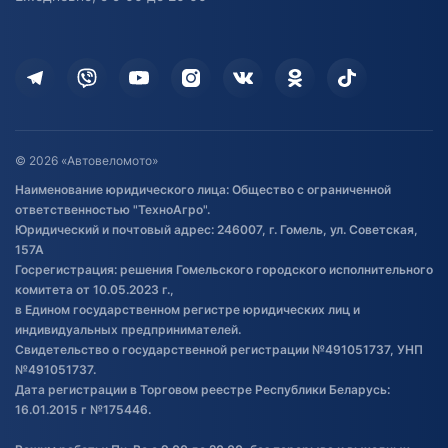
Доставка
Здоровье
Оплата
Для дома
Кредит и рассрочка
Дополнительные услуги
Гарантия и возврат
Оставить отзыв
Договор публичной оферты
© 2026 «Автовеломото»
Правила публикации отзывов о
Наименование юридического лица: Общество с ограниченной
товаре
ответственностью "ТехноАгро".
Обработка файлов cookie
Юридический и почтовый адрес: 246007, г. Гомель, ул. Советская,
Постановка транспорта на учет
157А
Госрегистрация: решения Гомельского городского исполнительного
Обновления в ЭПТС 2024
комитета от 10.05.2023 г.,
в Едином государственном регистре юридических лиц и
индивидуальных предпринимателей.
Свидетельство о государственной регистрации №491051737, УНП
№491051737.
Дата регистрации в Торговом реестре Республики Беларусь:
16.01.2015 г №175446.