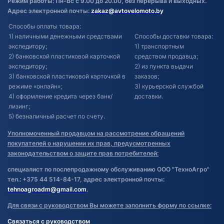
Режим работы: Пн-Вс с 9.00 до 20.00, без перерыва и выходных.
Адрес электронной почты:
zakaz@avtovelomoto.by
Способы оплаты товара:
1) наличными денежными средствами
Способы доставки товара:
экспедитору;
1) транспортным
2) банковской пластиковой карточкой
средством продавца;
экспедитору;
2) из пункта выдачи
3) банковской пластиковой карточкой в
заказов;
режиме «онлайн»;
3) курьерской службой
4) оформление кредита через банк/
доставки.
лизинг;
5) безналичный расчет по счету.
Уполномоченный продавцом на рассмотрение обращений
покупателей о нарушении их прав, предусмотренных
законодательством о защите прав потребителей:
специалист по послепродажному обслуживанию ООО "ТехноАгро"
тел.: +375 44 514-84-17, адрес электронной почты:
tehnoagroadm@gmail.com
.
Для связи с руководством Вы можете заполнить форму по ссылке:
Связаться с руководством