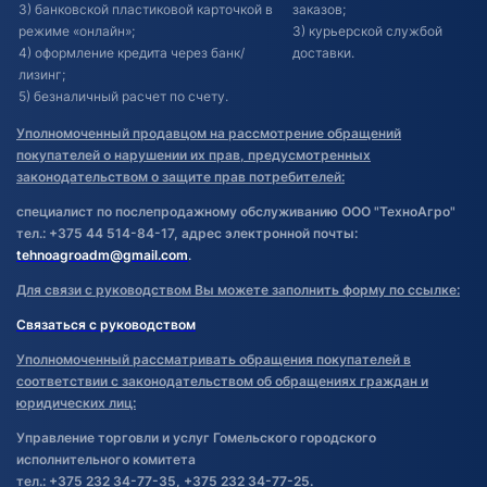
3) банковской пластиковой карточкой в
заказов;
режиме «онлайн»;
3) курьерской службой
4) оформление кредита через банк/
доставки.
лизинг;
5) безналичный расчет по счету.
Уполномоченный продавцом на рассмотрение обращений
покупателей о нарушении их прав, предусмотренных
законодательством о защите прав потребителей:
специалист по послепродажному обслуживанию ООО "ТехноАгро"
тел.: +375 44 514-84-17, адрес электронной почты:
tehnoagroadm@gmail.com
.
Для связи с руководством Вы можете заполнить форму по ссылке:
Связаться с руководством
Уполномоченный рассматривать обращения покупателей в
соответствии с законодательством об обращениях граждан и
юридических лиц:
Управление торговли и услуг Гомельского городского
исполнительного комитета
тел.: +375 232 34-77-35, +375 232 34-77-25.