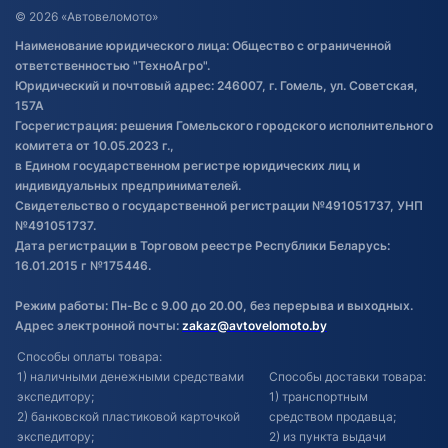
Договор публичной оферты
© 2026 «Автовеломото»
Правила публикации отзывов о
Наименование юридического лица: Общество с ограниченной
товаре
ответственностью "ТехноАгро".
Обработка файлов cookie
Юридический и почтовый адрес: 246007, г. Гомель, ул. Советская,
Постановка транспорта на учет
157А
Госрегистрация: решения Гомельского городского исполнительного
Обновления в ЭПТС 2024
комитета от 10.05.2023 г.,
в Едином государственном регистре юридических лиц и
индивидуальных предпринимателей.
Свидетельство о государственной регистрации №491051737, УНП
№491051737.
Дата регистрации в Торговом реестре Республики Беларусь:
16.01.2015 г №175446.
Режим работы: Пн-Вс с 9.00 до 20.00, без перерыва и выходных.
Адрес электронной почты:
zakaz@avtovelomoto.by
Способы оплаты товара:
1) наличными денежными средствами
Способы доставки товара:
экспедитору;
1) транспортным
2) банковской пластиковой карточкой
средством продавца;
экспедитору;
2) из пункта выдачи