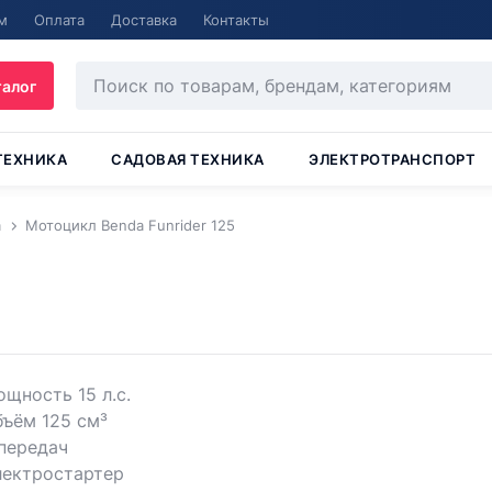
м
Оплата
Доставка
Контакты
талог
ТЕХНИКА
САДОВАЯ ТЕХНИКА
ЭЛЕКТРОТРАНСПОРТ
a
Мотоцикл Benda Funrider 125
щность 15 л.с.
ъём 125 см³
передач
лектростартер