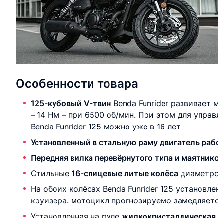
Особенности товара
125-кубовый V-твин
Benda Funrider развивает 
– 14 Нм – при 6500 об/мин. При этом для управ
Benda Funrider 125 можно уже в 16 лет
Установленный в стальную раму двигатель рабо
Передняя вилка перевёрнутого типа и маятник
Стильные
16-спицевые литые колёса
диаметром
На обоих колёсах Benda Funrider 125 установл
круизера: мотоцикл прогнозируемо замедляет
Установленная на руле
жидкокристаллическая 