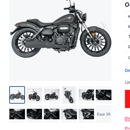
О
Оп
Цв
Еще 35