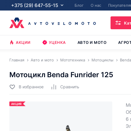
+375 (29) 647-55-15
Блог
О нас
Покупателя
Ка
АКЦИИ
УЦЕНКА
АВТО И МОТО
АГРО
Главная
Авто и мото
Мототехника
Мотоциклы
Bend
Мотоцикл Benda Funrider 125
В избранное
Cравнить
АКЦИЯ
Мо
Об
6 
Э