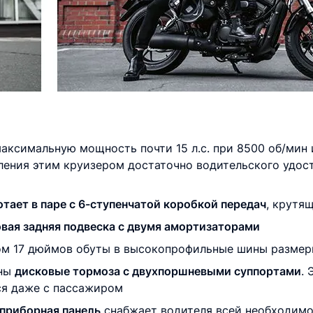
максимальную мощность почти 15 л.с. при 8500 об/мин
ления этим круизером достаточно водительского удосто
тает в паре с 6-ступенчатой коробкой передач
, крутя
овая задняя подвеска с двумя амортизаторами
 17 дюймов обуты в высокопрофильные шины размерно
ены
дисковые тормоза с двухпоршневыми суппортами
.
ся даже с пассажиром
приборная панель
снабжает водителя всей необходим