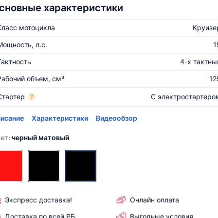
сновные характеристики
Класс мотоцикла
Круизе
Мощность, л.с.
1
Тактность
4-х тактны
Рабочий объем, см³
12
Стартер
С электростартеро
?
исание
Характеристики
Видеообзор
ет:
черный матовый
Экспресс доставка!
Онлайн оплата
Доставка по всей РБ
Выгодные условия