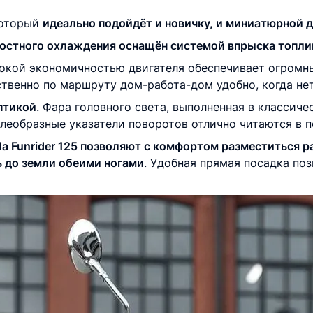
который
идеально подойдёт и новичку, и миниатюрной 
остного охлаждения оснащён системой впрыска топли
окой экономичностью двигателя обеспечивает огромны
венно по маршруту дом-работа-дом удобно, когда нет
птикой
. Фара головного света, выполненная в классиче
плеобразные указатели поворотов отлично читаются в 
a Funrider 125 позволяют с комфортом разместиться р
ь до земли обеими ногами
. Удобная прямая посадка по